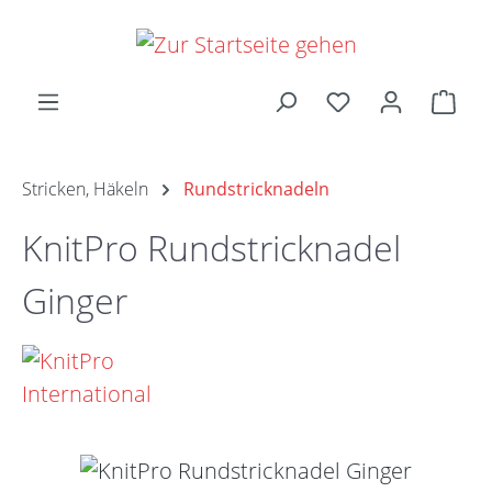
Zum Hauptinhalt springen
Ware
Stricken, Häkeln
Rundstricknadeln
KnitPro Rundstricknadel
Ginger
Bildergalerie überspringen