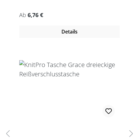
Regulärer Preis:
Ab
6,76 €
Details