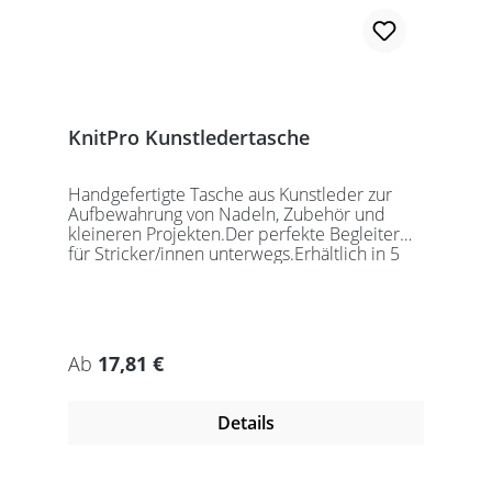
KnitPro Kunstledertasche
Handgefertigte Tasche aus Kunstleder zur
Aufbewahrung von Nadeln, Zubehör und
kleineren Projekten.Der perfekte Begleiter
für Stricker/innen unterwegs.Erhältlich in 5
auffälligen Farben, passend für jede
Gelegenheit.Maße:Geschlossen: 27 x 18 x
5,5cmGeöffnet: 27 x 37cmDie Taschen
werden ohne Inhalt gelierfert.
Regulärer Preis:
Ab
17,81 €
Details