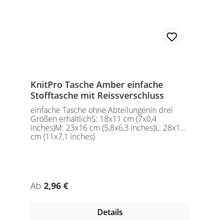
KnitPro Tasche Amber einfache
Stofftasche mit Reissverschluss
einfache Tasche ohne Abteilungenin drei
Größen erhältlichS: 18x11 cm (7x0,4
inches)M: 23x16 cm (5,8x6,3 inches)L: 28x18
cm (11x7,1 inches)
Regulärer Preis:
Ab
2,96 €
Details