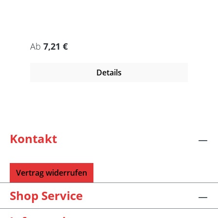
Regulärer Preis:
Ab
7,21 €
Details
Kontakt
Vertrag widerrufen
Shop Service