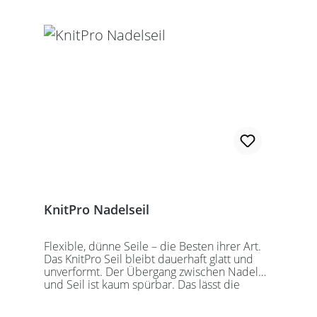
zusammengeschraubte Rundstricknadel!
Alle KnitPro Seile können mit allen KnitPro
wechselbaren Nadelspitzen verbunden
werden. Für eine 40er Rundstricknadel
sollten Sie kurze Nadelspitzen auswählen.
KnitPro Nadelseil
Flexible, dünne Seile – die Besten ihrer Art.
Das KnitPro Seil bleibt dauerhaft glatt und
unverformt. Der Übergang zwischen Nadel
und Seil ist kaum spürbar. Das lässt die
Maschen sanft abgleiten. Ein Loch im
Gewinde ermöglicht zusätzliches Fixieren der