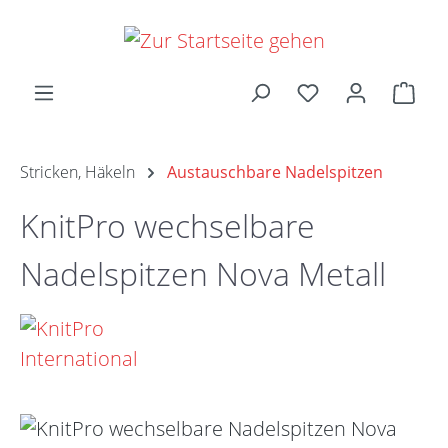
Zum Hauptinhalt springen
Ware
Stricken, Häkeln
Austauschbare Nadelspitzen
KnitPro wechselbare
Nadelspitzen Nova Metall
Bildergalerie überspringen