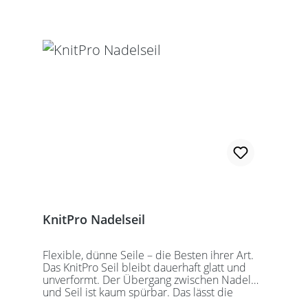
Seillänge bezieht sich immer auf die fertig
zusammengeschraubte Rundstricknadel!
Alle KnitPro Seile können mit allen KnitPro
wechselbaren Nadelspitzen verbunden
werden. Für eine 40er Rundstricknadel
sollten Sie kurze Nadelspitzen auswählen.
KnitPro Nadelseil
Flexible, dünne Seile – die Besten ihrer Art.
Das KnitPro Seil bleibt dauerhaft glatt und
unverformt. Der Übergang zwischen Nadel
und Seil ist kaum spürbar. Das lässt die
Maschen sanft abgleiten. Ein Loch im