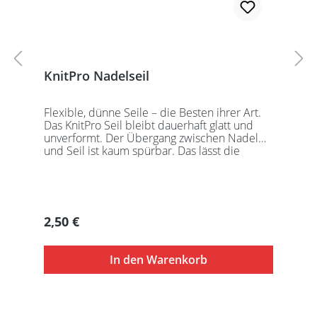
KnitPro Nadelseil
Flexible, dünne Seile – die Besten ihrer Art.
Das KnitPro Seil bleibt dauerhaft glatt und
unverformt. Der Übergang zwischen Nadel
und Seil ist kaum spürbar. Das lässt die
Maschen sanft abgleiten. Ein Loch im
Gewinde ermöglicht zusätzliches Fixieren der
KnitPro Nadelspitzen mit Hilfe eines speziell
entwickelten Schlüssels, welcher der KnitPro
Packung beigefügt ist. KnitPro Seilkappen
Regulärer Preis:
2,50 €
sorgen für eine einfache Aufbewahrung oder
Stilllegung des Strickwerks. Das KnitPro Set
besteht aus 1 Seil, 2 Seilkappen und dem
In den Warenkorb
speziell entwickelten KnitPro
Schraubschlüssel. Die angegebene
Seillänge bezieht sich immer auf die fertig
zusammengeschraubte Rundstricknadel!
Alle KnitPro Seile können mit allen KnitPro