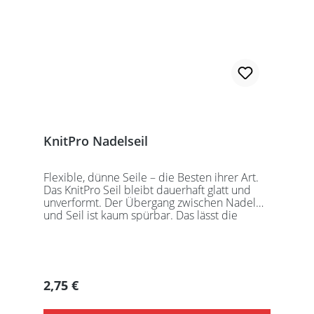
KnitPro Nadelseil
Flexible, dünne Seile – die Besten ihrer Art.
Das KnitPro Seil bleibt dauerhaft glatt und
unverformt. Der Übergang zwischen Nadel
und Seil ist kaum spürbar. Das lässt die
Maschen sanft abgleiten. Ein Loch im
Gewinde ermöglicht zusätzliches Fixieren der
KnitPro Nadelspitzen mit Hilfe eines speziell
entwickelten Schlüssels, welcher der KnitPro
Packung beigefügt ist. KnitPro Seilkappen
Regulärer Preis:
2,75 €
sorgen für eine einfache Aufbewahrung oder
Stilllegung des Strickwerks. Das KnitPro Set