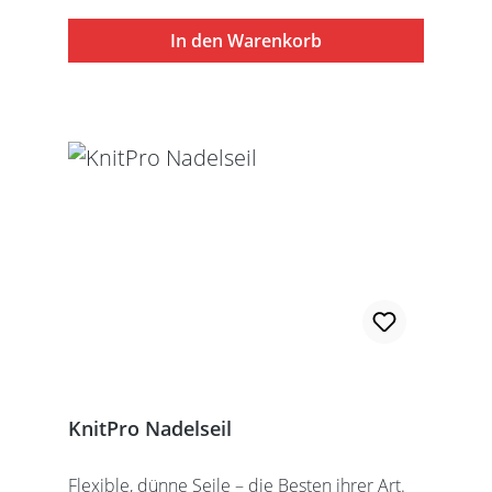
Stilllegung des Strickwerks. Das KnitPro Set
besteht aus 1 Seil, 2 Seilkappen und dem
In den Warenkorb
speziell entwickelten KnitPro
Schraubschlüssel. Die angegebene
Seillänge bezieht sich immer auf die fertig
zusammengeschraubte Rundstricknadel!
Alle KnitPro Seile können mit allen KnitPro
wechselbaren Nadelspitzen verbunden
werden. Für eine 40er Rundstricknadel
sollten Sie kurze Nadelspitzen auswählen.
KnitPro Nadelseil
Flexible, dünne Seile – die Besten ihrer Art.