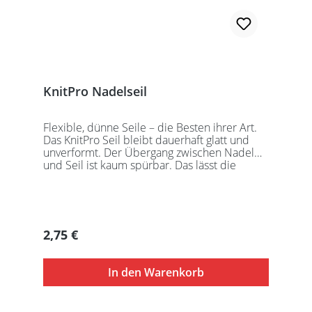
KnitPro Nadelseil
Flexible, dünne Seile – die Besten ihrer Art.
Das KnitPro Seil bleibt dauerhaft glatt und
unverformt. Der Übergang zwischen Nadel
und Seil ist kaum spürbar. Das lässt die
Maschen sanft abgleiten. Ein Loch im
Gewinde ermöglicht zusätzliches Fixieren der
KnitPro Nadelspitzen mit Hilfe eines speziell
entwickelten Schlüssels, welcher der KnitPro
Packung beigefügt ist. KnitPro Seilkappen
Regulärer Preis:
2,75 €
sorgen für eine einfache Aufbewahrung oder
Stilllegung des Strickwerks. Das KnitPro Set
besteht aus 1 Seil, 2 Seilkappen und dem
In den Warenkorb
speziell entwickelten KnitPro
Schraubschlüssel. Die angegebene
Seillänge bezieht sich immer auf die fertig