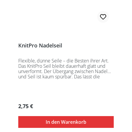
KnitPro Nadelseil
Flexible, dünne Seile – die Besten ihrer Art.
Das KnitPro Seil bleibt dauerhaft glatt und
unverformt. Der Übergang zwischen Nadel
und Seil ist kaum spürbar. Das lässt die
Maschen sanft abgleiten. Ein Loch im
Gewinde ermöglicht zusätzliches Fixieren der
KnitPro Nadelspitzen mit Hilfe eines speziell
entwickelten Schlüssels, welcher der KnitPro
Packung beigefügt ist. KnitPro Seilkappen
Regulärer Preis:
2,75 €
sorgen für eine einfache Aufbewahrung oder
Stilllegung des Strickwerks. Das KnitPro Set
besteht aus 1 Seil, 2 Seilkappen und dem
In den Warenkorb
speziell entwickelten KnitPro
Schraubschlüssel. Die angegebene