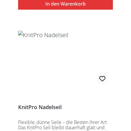
besteht aus 1 Seil, 2 Seilkappen und dem
In den Warenkorb
speziell entwickelten KnitPro
Schraubschlüssel. Die angegebene
Seillänge bezieht sich immer auf die fertig
zusammengeschraubte Rundstricknadel!
Alle KnitPro Seile können mit allen KnitPro
wechselbaren Nadelspitzen verbunden
werden. Für eine 40er Rundstricknadel
sollten Sie kurze Nadelspitzen auswählen.
KnitPro Nadelseil
Flexible, dünne Seile – die Besten ihrer Art.
Das KnitPro Seil bleibt dauerhaft glatt und