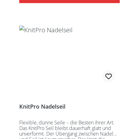
Schraubschlüssel. Die angegebene
Seillänge bezieht sich immer auf die fertig
zusammengeschraubte Rundstricknadel!
Alle KnitPro Seile können mit allen KnitPro
wechselbaren Nadelspitzen verbunden
werden. Für eine 40er Rundstricknadel
sollten Sie kurze Nadelspitzen auswählen.
KnitPro Nadelseil
Flexible, dünne Seile – die Besten ihrer Art.
Das KnitPro Seil bleibt dauerhaft glatt und
unverformt. Der Übergang zwischen Nadel