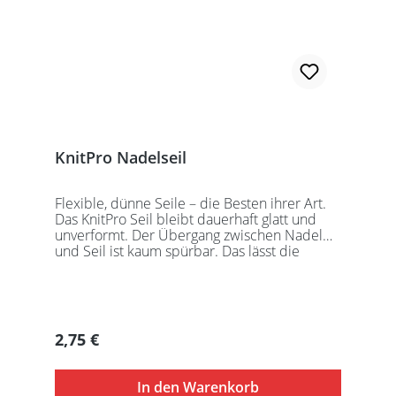
KnitPro Nadelseil
Flexible, dünne Seile – die Besten ihrer Art.
Das KnitPro Seil bleibt dauerhaft glatt und
unverformt. Der Übergang zwischen Nadel
und Seil ist kaum spürbar. Das lässt die
Maschen sanft abgleiten. Ein Loch im
Gewinde ermöglicht zusätzliches Fixieren der
KnitPro Nadelspitzen mit Hilfe eines speziell
entwickelten Schlüssels, welcher der KnitPro
Packung beigefügt ist. KnitPro Seilkappen
Regulärer Preis:
2,75 €
sorgen für eine einfache Aufbewahrung oder
Stilllegung des Strickwerks. Das KnitPro Set
besteht aus 1 Seil, 2 Seilkappen und dem
In den Warenkorb
speziell entwickelten KnitPro