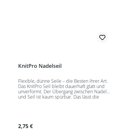
sollten Sie kurze Nadelspitzen auswählen.
KnitPro Nadelseil
Flexible, dünne Seile – die Besten ihrer Art.
Das KnitPro Seil bleibt dauerhaft glatt und
unverformt. Der Übergang zwischen Nadel
und Seil ist kaum spürbar. Das lässt die
Maschen sanft abgleiten. Ein Loch im
Gewinde ermöglicht zusätzliches Fixieren der
KnitPro Nadelspitzen mit Hilfe eines speziell
entwickelten Schlüssels, welcher der KnitPro
Packung beigefügt ist. KnitPro Seilkappen
Regulärer Preis:
2,75 €
sorgen für eine einfache Aufbewahrung oder