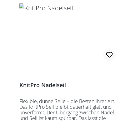
wechselbaren Nadelspitzen verbunden
werden. Für eine 40er Rundstricknadel
sollten Sie kurze Nadelspitzen auswählen.
KnitPro Nadelseil
Flexible, dünne Seile – die Besten ihrer Art.
Das KnitPro Seil bleibt dauerhaft glatt und
unverformt. Der Übergang zwischen Nadel
und Seil ist kaum spürbar. Das lässt die
Maschen sanft abgleiten. Ein Loch im
Gewinde ermöglicht zusätzliches Fixieren der
KnitPro Nadelspitzen mit Hilfe eines speziell