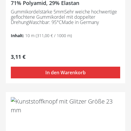
71% Polyamid, 29% Elastan
Gummikordelstärke 5mmSehr weiche hochwertige
geflochtene Gummikordel mit doppelter
DrehungWaschbar: 95°CMade in Germany
Inhalt:
10 m
(311,00 € / 1000 m)
Regulärer Preis:
3,11 €
In den Warenkorb