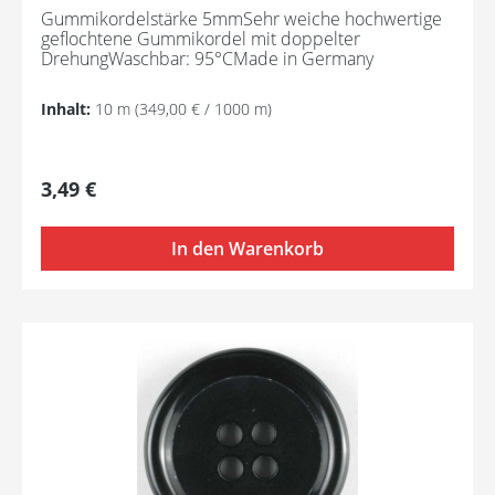
Gummikordelstärke 5mmSehr weiche hochwertige
geflochtene Gummikordel mit doppelter
DrehungWaschbar: 95°CMade in Germany
Inhalt:
10 m
(349,00 € / 1000 m)
Regulärer Preis:
3,49 €
In den Warenkorb