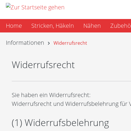
m Hauptinhalt springen
Zur Suche springen
Zur Hauptnavigation springen
Home
Stricken, Häkeln
Nähen
Zubehö
Informationen
Widerrufsrecht
Widerrufsrecht
Sie haben ein Widerrufsrecht:
Widerrufsrecht und Widerrufsbelehrung für
(1) Widerrufsbelehrung