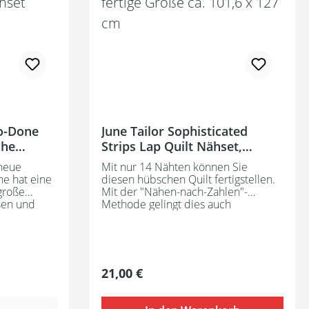
Do-Done
June Tailor Sophisticated
che
Strips Lap Quilt Nähset,
fertige Größe ca. 101,6 x 127
 neue
Mit nur 14 Nähten können Sie
cm
he hat eine
diesen hübschen Quilt fertigstellen.
große
Mit der "Nähen-nach-Zahlen"-
ßen und
Methode gelingt dies auch
eriemen.
Nähanfängern ganz leicht. Sie
ahlen"-
brauchen nur noch den Stoff und
y-Do-Done-
Garn nach Ihrem Geschmack
Tailor
dazufügen. Der fertige Quilt hat eine
 keine
Größe von ca. 102 x 127 cm. Enthält:
Regulärer Preis:
21,00 €
olgreich
- bedruckte Einlage für 1 Quilt -
Anleitung (in englisch)