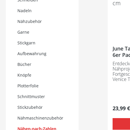
Nadeln
Nähzubehör
Garne
Stickgarn
June Ta
Aufbewahrung
6er Pa
Größen
Entdecke
Bücher
Nähproj
Fortgesc
Knöpfe
Venice 
praktisc
Plotterfolie
alles, w
und Gar
Schnittmuster
hinzufügen. Inhalt: 
Einlagen für 
Stickzubehör
Regulär
23,99 €
Anleitung (
benötigen: Stoff nach W
Nähmaschinenzubehör
nach Wahl Besonderheiten
nach-Za
Nähen-nach-Zahlen