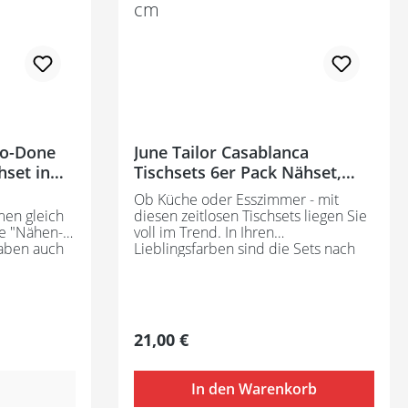
-Do-Done
June Tailor Casablanca
set in
Tischsets 6er Pack Nähset,
en
fertige Größen ca. 48 x 38 cm
Ob Küche oder Esszimmer - mit
en gleich
diesen zeitlosen Tischsets liegen Sie
e "Nähen-
voll im Trend. In Ihren
aben auch
Lieblingsfarben sind die Sets nach
garantie.
der "Nähen-nach-Zahlen"-Methode
ty-Do-
von June Tailor im Handumdrehen
s Einnähen
fertiggestellt und gelingen perfekt.
Einfach nur Stoff und Garn nach
ufügen und
Wahl dazufügen, der Rest ist im
Regulärer Preis:
21,00 €
e
Nähset bereits inbegriffen. Enthält: -
kidee.
bedruckte Einlagen für 6 Tischsets -
. 33 x 22,8
Anleitung (in englisch)
In den Warenkorb
 12,7 x 7,6