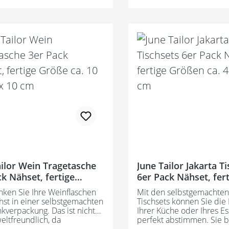
 und Nähanfänger fertige
cm Enthält: - bedruckte Einlage für 1
a. 43 x 35 cm pro Tischset
große und 1 kleine Tasche
ht ein schnelles,
Zippity-Do-Done Reißver
nstellendes Ergebnis mit
(voreingenäht) - Anleitung
onellem Look So
englisch)
e auswählen und
ssend wählen
g Schritt für Schritt befolgen
 Ende 6 fertige Tischsets
n
ailor Wein Tragetasche
June Tailor Jakarta T
ck Nähset, fertige
6er Pack Nähset, fert
ca. 10 x 40,5 x 10 cm
Größen ca. 45 x 33 
nken Sie Ihre Weinflaschen
Mit den selbstgemachten
st in einer selbstgemachten
Tischsets können Sie die
verpackung. Das ist nicht
Ihrer Küche oder Ihres E
ltfreundlich, da
perfekt abstimmen. Sie 