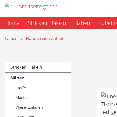
m Hauptinhalt springen
Zur Suche springen
Zur Hauptnavigation springen
Home
Stricken, Häkeln
Nähen
Zubehö
Nähen
Nähen-nach-Zahlen
Stricken, Häkeln
Nähen
Stoffe
Markieren
Vliese, Einlagen
Schneiden