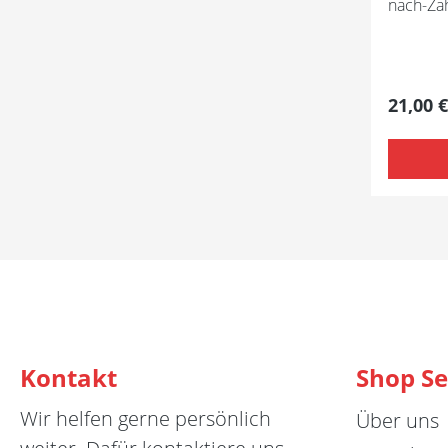
nach-Za
Tailor is
praktisc
Problem
Stoffstr
2-1/2 in
Regulär
21,00 €
und pass
bereits entha
bedruckt
Einlage 
Anleitun
Kontakt
Shop Se
Wir helfen gerne persönlich
Über uns