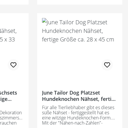
 - 2
schlüsse
 (in
ischsets
June Tailor Dog Platzset
ige
Hundeknochen Nähset, fertige
cm
Größe ca. 28 x 45 cm
Für alle Tierliebhaber gibt es dieses
 Dekoration
süße Nähset - fertiggestellt hat es
sszimmers
eine witzige Hundeknochen-Form.
brauchen
Mit der "Nähen-nach-Zahlen"-