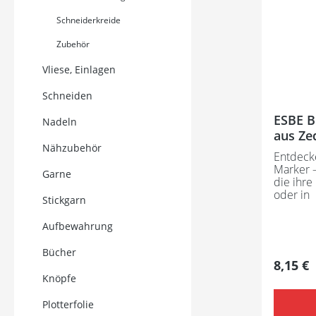
Schneiderkreide
Zubehör
Vliese, Einlagen
Schneiden
ESBE Bi
Nadeln
aus
Nähzubehör
Entdeck
Marker –
Garne
die ihre
oder in
Stickgarn
anderen
möchten.
Aufbewahrung
eine prä
Markier
Bücher
das Papi
Regulär
8,15 €
persönl
Knöpfe
durchda
und Fami
Plotterfolie