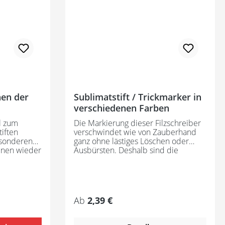
nen der
Sublimatstift / Trickmarker in
verschiedenen Farben
l zum
Die Markierung dieser Filzschreiber
iften
verschwindet wie von Zauberhand
esonderen
ganz ohne lästiges Löschen oder
inen wieder
Ausbürsten. Deshalb sind die
mmen - das
Sublimatstifte auch so beliebt. Nach
en Spitzer
dem Nähen einfach warten und die
st leider
Markierung wird von selbst
unsichtbar. Je nach Luftfeuchtigkeit
und PH-Wert des markierten Stoffs
Regulärer Preis:
Ab
2,39 €
kann es unterschiedlich lange
dauern, bis die Markierung nicht
mehr sichtbar ist. Deshalb bitte