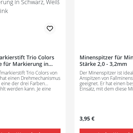
eit der Markierungen. Die
enen Werte sind nur
rte und hängen von
 Faktoren ab (siehe oben):
a. 2 - 14 Tage sichtbar rosa
ca. 10 - 20 Stunden sichtbar
rkierstift Trio Colors
Minenspitzer für Mi
e für Markierung in
Stärke 2,0 - 3,2mm
z, Weiß oder Pink
fmarkierstift Trio Colors von
Der Minenspitzer ist idea
 hat einen Drehmechanismus
Anspitzen von Fallminenst
 eine der drei Farben
geeignet. Er hat einen b
lt werden kann. Je eine
Einsatz, mit dem diese M
ine Keramikmine in Schwarz,
eine schöne Spitze beko
d Pink sind im Lieferumfang
ist mit einem gewöhnlich
n, sodass Sie gleich loslegen
nicht möglich. Die Farbe i
Perfekt für alle Markierung
nicht wählbar.
f und anderen Materialien.
er Preis:
Regulärer Preis:
3,95 €
iergummi zum Entfernen der
ngen befindet sich am Stift.