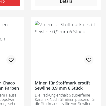
orb
Details
unbedingt vorher einen Test an
verdeckter Stelle durchführen. Die
unterschiedlichen Farben
unterscheiden sich in der
Haltbarkeit der Markierungen. Die
angegebenen Werte sind nur
Richtwerte und hängen von
mehreren Faktoren ab (siehe oben):
violett ca. 2 - 14 Tage sichtbar rosa
ca. 10 - 20 Stunden sichtbar
n Chaco
Minen für Stoffmarkierstift
en Farben
Sewline 0,9 mm 6 Stück
dem Hause
Die Packung enthält 6 superfeine
idepulver.
Keramik-Nachfüllminen passend für
erung sehr
die Stoffmarkierstifte von Sewline.