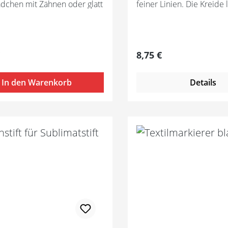
dchen mit Zähnen oder glatt
feiner Linien. Die Kreide l
ne Kreidemine zum
mit den separat erhältlic
en, das multifunktionale
Nachfüllpäckchen ganz e
 ist für jeden Einsatz
wieder auffüllen.
. Die Lieferung erfolgt
e Ersatz-Kreideminen (6,4
er Preis:
Regulärer Preis:
8,75 €
 passendem Minenspitzer.
In den Warenkorb
Details