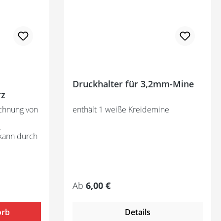
Druckhalter für 3,2mm-Mine
z
chnung von
enthält 1 weiße Kreidemine
 kann durch
it 160°C)
 beachten
egehinweise
Regulärer Preis:
Ab
6,00 €
orb
Details