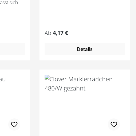
ässt sich
hen
infach
Regulärer Preis:
Ab
4,17 €
Details