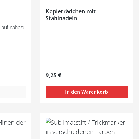
Kopierrädchen mit
Stahlnadeln
 auf nahezu
Regulärer Preis:
9,25 €
In den Warenkorb