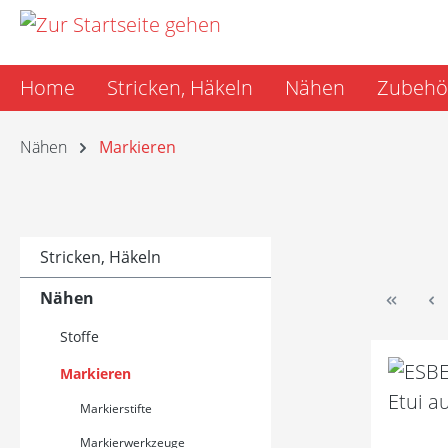
m Hauptinhalt springen
Zur Suche springen
Zur Hauptnavigation springen
Home
Stricken, Häkeln
Nähen
Zubehö
Nähen
Markieren
Stricken, Häkeln
Nähen
Stoffe
Markieren
Markierstifte
Markierwerkzeuge