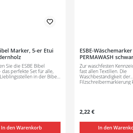
bel Marker, 5-er Etui
ESBE-Wäschemarker
 Zedernholz
PERMAWASH schwar
en Sie die ESBE Bibel
Zur waschfesten Kennzei
 das perfekte Set für alle,
fast allen Textilien. Die
 Lieblingsstellen in der Bibel
Waschbeständigkeit der
Filzschreibermarkierung
 Büchern hervorheben
Überbügeln (ca. 1 Min. m
 Die Spezialstifte bieten
verbessert werden. Bitte
zise und saubere
Sie in jedem Fall die Pfl
ung, ohne dass etwas durch
der Textilhersteller!
er schlägt. Ideal für den
er Preis:
Regulärer Preis:
2,22 €
ichen Gebrauch oder als
chtes Geschenk für Freunde
lie.
In den Warenkorb
In den Warenk