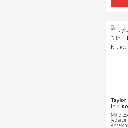
Taylor 
in-1 K
Kreide
Mit die
jederzei
Anzeich