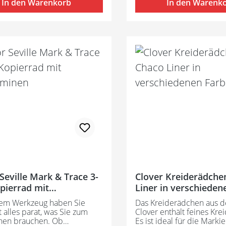
In den Warenkorb
In den Warenk
Seville Mark & Trace 3-
Clover Kreiderädche
opierrad mit
Liner in verschieden
minen
sem Werkzeug haben Sie
Das Kreiderädchen aus 
t alles parat, was Sie zum
Clover enthält feines Kre
nen brauchen. Ob
Es ist ideal für die Marki