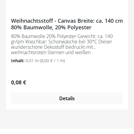
Weihnachtsstoff - Canvas Breite: ca. 140 cm
80% Baumwolle, 20% Polyester
80% Baumwolle 20% Polyester Gewicht: ca. 140
gr/qm Waschbar: Schonwäsche bei 30°C Dieser
wunderschöne Dekostoff bedruckt mit
weihnachtsroten Sternen und weißen
Schneeflocken ist perfekt geeignet für Kissen,
Inhalt:
0.01 m
(8,00 € / 1 m)
Tischdecken, Vorhänge, Accessoires, Taschen, zum
Basteln usw. Aufgrund der Darstellung am
Bildschirm können die tatsächlichen Farben des
Artikels leicht von der Abbildung abweichen.
Regulärer Preis:
0,08 €
Details