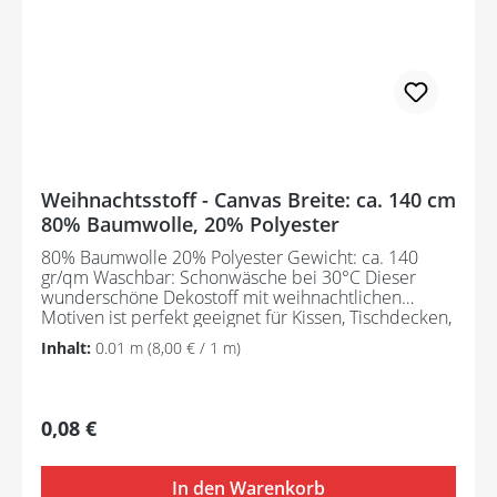
Weihnachtsstoff - Canvas Breite: ca. 140 cm
80% Baumwolle, 20% Polyester
80% Baumwolle 20% Polyester Gewicht: ca. 140
gr/qm Waschbar: Schonwäsche bei 30°C Dieser
wunderschöne Dekostoff mit weihnachtlichen
Motiven ist perfekt geeignet für Kissen, Tischdecken,
Vorhänge, Accessoires, Taschen, zum Basteln usw.
Inhalt:
0.01 m
(8,00 € / 1 m)
Aufgrund der Darstellung am Bildschirm können die
tatsächlichen Farben des Artikels leicht von der
Abbildung abweichen.
Regulärer Preis:
0,08 €
In den Warenkorb