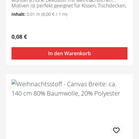
Motiven ist perfekt geeignet für Kissen, Tischdecken,
Vorhänge, Accessoires, Taschen, zum Basteln usw.
Inhalt:
0.01 m
(8,00 € / 1 m)
Aufgrund der Darstellung am Bildschirm können die
tatsächlichen Farben des Artikels leicht von der
Abbildung abweichen.
Regulärer Preis:
0,08 €
In den Warenkorb