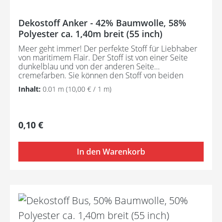
Dekostoff Anker - 42% Baumwolle, 58%
Polyester ca. 1,40m breit (55 inch)
Meer geht immer! Der perfekte Stoff für Liebhaber
von maritimem Flair. Der Stoff ist von einer Seite
dunkelblau und von der anderen Seite
cremefarben. Sie können den Stoff von beiden
Seiten verwenden. Gewicht 309 GR/QM
Inhalt:
0.01 m
(10,00 € / 1 m)
Regulärer Preis:
0,10 €
In den Warenkorb