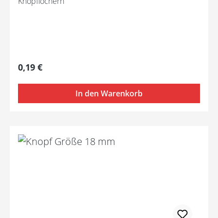
Knopflöchern
Regulärer Preis:
0,19 €
In den Warenkorb