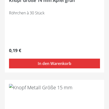
Knopf Größe 14 mm Apfel grün
Röhrchen à 30 Stück
Regulärer Preis:
0,19 €
In den Warenkorb