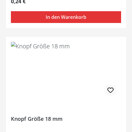
Regulärer Preis:
0,24 €
In den Warenkorb
Knopf Größe 18 mm