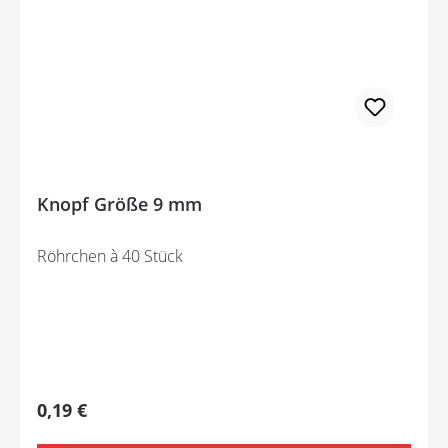
Knopf Größe 9 mm
Röhrchen à 40 Stück
Regulärer Preis:
0,19 €