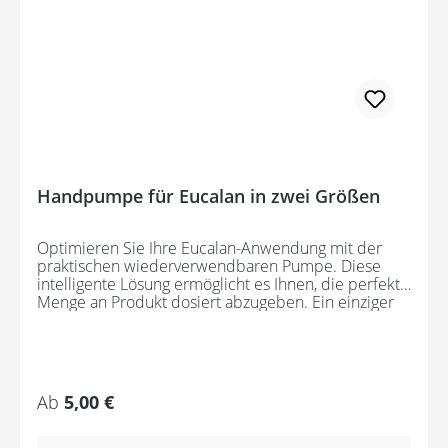
Handpumpe für Eucalan in zwei Größen
Optimieren Sie Ihre Eucalan-Anwendung mit der
praktischen wiederverwendbaren Pumpe. Diese
intelligente Lösung ermöglicht es Ihnen, die perfekte
Menge an Produkt dosiert abzugeben. Ein einziger
Pumpstoß entspricht genau 5 ml.Die große Pumpe
ist speziell für den 4000 ml Kanister konzipiert,
während die kleine Pumpe perfekt zur handlichen
500 ml Flasche passt. Nutzen Sie die Pumpe für eine
mühelose und präzise Dosierung von Eucalan und
Regulärer Preis:
Ab
5,00 €
erleichtern Sie sich Ihren Pflegeprozess.
Verabschieden Sie sich von verschwendetem
Produkt und genießen Sie eine effiziente