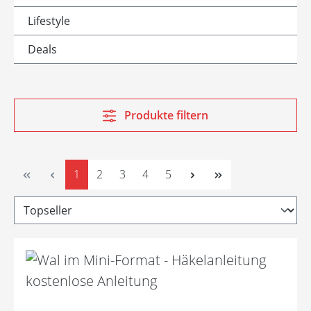
Lifestyle
Deals
Produkte filtern
Seite
Seite
Seite
Seite
Seite
1
2
3
4
5