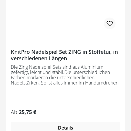
KnitPro Nadelspiel Set ZING in Stoffetui, in
verschiedenen Längen
Die Zing Nadelspiel Sets sind aus Aluminium
gefertigt, leicht und stabil.Die unterschiedlichen
Farben markieren die unterschiedlichen
Nadelstärken. So ist alles immer im Handumdrehen
gefunden und nach getaner Arbeit wieder an
seinem Platz. Die Lieferung erfolgt inklusive
Aufbewahrungstasche. Nadelstärken im Set: 15 cm
Set - 2.00, 2.50, 3.00, 3.50, 4.00 mm 20 cm Set - 2.50,
3.00, 3.50, 4.00, 4.50, 5.00 mm
Regulärer Preis:
Ab
25,75 €
Details