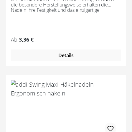
die besondere Herstellungsweise erhalten die
Nadeln ihre Festigkeit und das einzigartige
Aussehen. Damit Stricken zum Vergnügen wird,
sind die Nadeln robust und dennoch leicht. Die
glatte Oberfläche lässt das Garn wunderbar gleiten.
Regulärer Preis:
Ab
3,36 €
Details