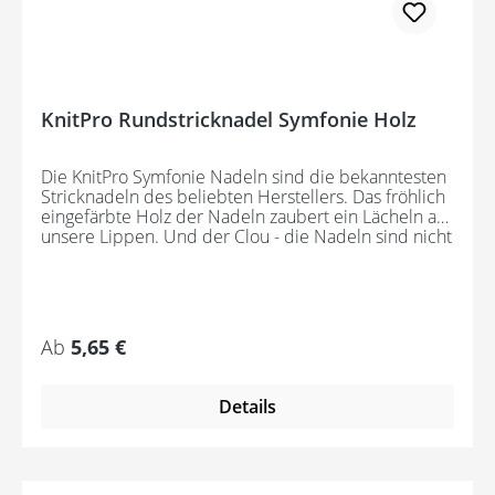
KnitPro Rundstricknadel Symfonie Holz
Die KnitPro Symfonie Nadeln sind die bekanntesten
Stricknadeln des beliebten Herstellers. Das fröhlich
eingefärbte Holz der Nadeln zaubert ein Lächeln auf
unsere Lippen. Und der Clou - die Nadeln sind nicht
nur hübsch anzusehen, sondern auch noch
außergewöhnlich stabil und dabei wunderbar leicht.
Die glatten Übergänge zu den Seilen lassen die
Wolle perfekt gleiten und machen das Stricken zu
einem Vergnügen.
Regulärer Preis:
Ab
5,65 €
Details