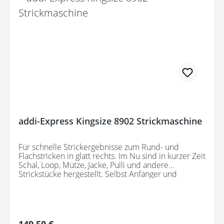
addi-Express Kingsize 8902 Strickmaschine
Für schnelle Strickergebnisse zum Rund- und
Flachstricken in glatt rechts. Im Nu sind in kurzer Zeit
Schal, Loop, Mütze, Jacke, Pulli und andere
Strickstücke hergestellt. Selbst Anfänger und
Nichtstricker werden in wenigen Minuten stolz auf
ihr Handarbeitsprojekt sein. Ist das Garn einmal um
die Nadeln gefädelt, wird nur noch an der Kurbel
gedreht und man kann zusehen wie das Strickstück
in wenigen Minuten Gestalt annimmt. Die Maschine
Regulärer Preis:
149,50 €