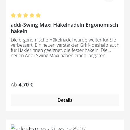
Durchschnittliche Bewertung von 5 von 5 Ste
addi-Swing Maxi Häkelnadeln Ergonomisch
häkeln
Die ergonomische Häkelnadel wurde weiter für Sie
verbessert. Ein neuer, verstärkter Griff- deshalb auch
für Häklerinnen geeignet, die fester häkeln. Die
neuen Addi Swing Maxi haben einen längeren
Haken. Länge 17cm erhältlich in den Größen 2 bis
6mm. Jede Nadel besitzt eine eigene Farbe.Die
Farben sind identisch mit den Farben aus der Serie
Addi-Swing
Regulärer Preis:
Ab
4,70 €
Details