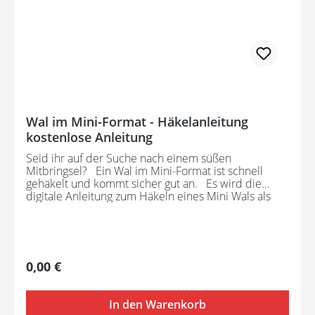
Wal im Mini-Format - Häkelanleitung
kostenlose Anleitung
Seid ihr auf der Suche nach einem süßen
Mitbringsel? Ein Wal im Mini-Format ist schnell
gehäkelt und kommt sicher gut an. Es wird die
digitale Anleitung zum Häkeln eines Mini Wals als
Freebee zur Verfügung gestellt. Hierbei handelt es
sich nicht um das fertige Produkt. Häkelerfahrung:
Anfänger Für die Fertigstellung des Mini Wals wird
benötigt: • Garnreste nach Wahl (hier: Blau und
Weiß) • Passende Häkelnadel • Schere • Sticknadel •
Regulärer Preis:
0,00 €
1 Paar Sicherheitsaugen oder Stickgarn für die
Augen • Garnabschnitte oder Füllwatte für die
Füllung • Optional: Schlüsselring Anleitung zur
In den Warenkorb
Verfügung gestellt von @SilaKreativ (Instagram)