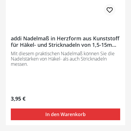
addi Nadelmaß in Herzform aus Kunststoff
für Häkel- und Stricknadeln von 1,5-15mm
-4097000-000000
Mit diesem praktischen Nadelmaß können Sie die
Nadelstärken von Häkel- als auch Stricknadeln
messen.
Regulärer Preis:
3,95 €
In den Warenkorb