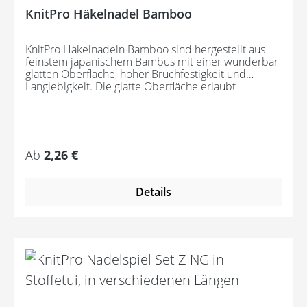
KnitPro Häkelnadel Bamboo
KnitPro Häkelnadeln Bamboo sind hergestellt aus
feinstem japanischem Bambus mit einer wunderbar
glatten Oberfläche, hoher Bruchfestigkeit und
Langlebigkeit. Die glatte Oberfläche erlaubt
stundenlanges, müheloses Handarbeiten.
Regulärer Preis:
Ab
2,26 €
Details