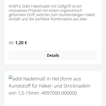
KnitPro Stahl Häkelnadel mit Softgriff ist ein
innovatives Produkt mit einem ergonomisch
geformten Griff, welches zum stundenlangen Häkeln
einlädt und die perfekte Kombination aus zwei
strapazierfähigen Materialien. Der samtig weiche
Griff ist für jede/n Häkeler/in ideal, selbst bei
Arthritis. Die Nadel besteht aus einem solider
Stahlkörper für eine lange Lebensdauer. Die
Präzisionsarbeit bei der Herstellung garantiert ein
Regulärer Preis:
Ab
1,20 €
genaues Maschenbild.
Details