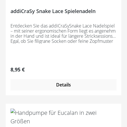
addiCraSy Snake Lace Spielenadeln
Entdecken Sie das addiCraSySnake Lace Nadelspiel
– mit seiner ergonomischen Form liegt es angenehm
in der Hand und ist ideal für längere Stricksessions.
Egal, ob Sie filigrane Socken oder feine Zopfmuster
stricken, die welligen Nadeln sorgen für ein
unvergleichliches Strickerlebnis, denn Dank der
speziellen Struktur bleiben Ihre Maschen sicher auf
der Nadel, sodass Sie sich keine Sorgen um das
Verlieren von Maschen machen müssen. Besonders
Regulärer Preis:
8,95 €
Strickanfänger und LockerstrickerInnen werden die
verbesserte Kontrolle zu schätzen wissen. Diese
innovative Entwicklung stammt von CraSy – Sylvie
Details
Rasch. Natürlich sind alle Nadeln Made in Germany
und bestehen aus hochwertigem, grau eloxiertem
Aluminium.