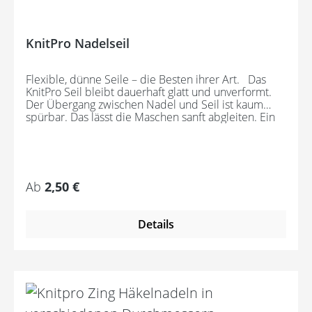
KnitPro Nadelseil
Flexible, dünne Seile – die Besten ihrer Art. Das
KnitPro Seil bleibt dauerhaft glatt und unverformt.
Der Übergang zwischen Nadel und Seil ist kaum
spürbar. Das lässt die Maschen sanft abgleiten. Ein
Loch im Gewinde ermöglicht zusätzliches Fixieren
der KnitPro Nadelspitzen mit Hilfe eines speziell
entwickelten Schlüssels, welcher der KnitPro
Packung beigefügt ist. KnitPro Seilkappen sorgen für
eine einfache Aufbewahrung oder Stilllegung des
Regulärer Preis:
Ab
2,50 €
Strickwerks. Das KnitPro Set besteht aus 1 Seil, 2
Seilkappen und dem speziell entwickelten KnitPro
Schraubschlüssel. Die angegebene Seillänge
Details
bezieht sich immer auf die fertig
zusammengeschraubte Rundstricknadel! Alle
KnitPro Seile können mit allen KnitPro wechselbaren
Nadelspitzen verbunden werden. Für eine 40er
Rundstricknadel sollten Sie kurze Nadelspitzen
auswählen.