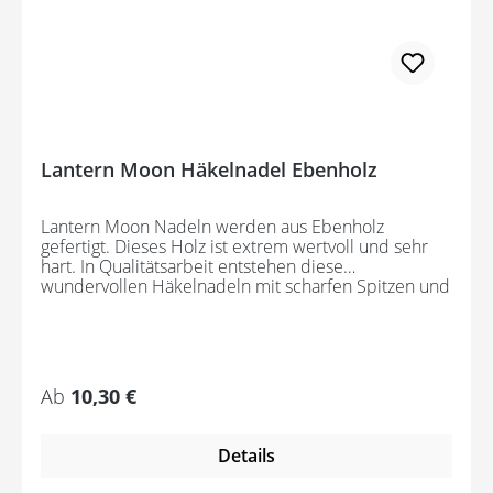
Lantern Moon Häkelnadel Ebenholz
Lantern Moon Nadeln werden aus Ebenholz
gefertigt. Dieses Holz ist extrem wertvoll und sehr
hart. In Qualitätsarbeit entstehen diese
wundervollen Häkelnadeln mit scharfen Spitzen und
einer seidenweiche Oberfläche. In Kombination mit
der goldenen Beschriftung wirken die Nadeln
besonders edel. Sie sind für alle Arten von Wolle
geeignet.
Regulärer Preis:
Ab
10,30 €
Details