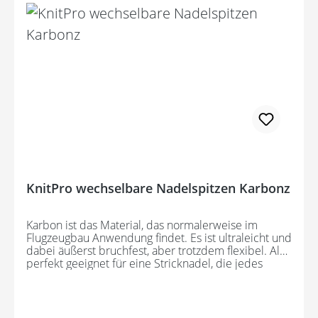
KnitPro wechselbare Nadelspitzen Karbonz
Karbon ist das Material, das normalerweise im
Flugzeugbau Anwendung findet. Es ist ultraleicht und
dabei äußerst bruchfest, aber trotzdem flexibel. Also
perfekt geeignet für eine Stricknadel, die jedes
StrickerInnen-Herz höher schlagen lässt. Die
Maschen gleiten mühelos über die Nadeln mit den
perfekten Spitzen. Durch das bewährte KnitPro
Wechselsystem, können die Nadelspitzen mit den