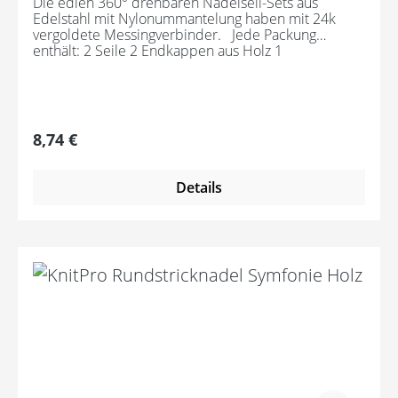
Die edlen 360° drehbaren Nadelseil-Sets aus
Edelstahl mit Nylonummantelung haben mit 24k
vergoldete Messingverbinder. Jede Packung
enthält: 2 Seile 2 Endkappen aus Holz 1
Befestigungswerkzeug Die angegebene Seillänge
bezieht sich immer auf die fertig
zusammengeschraubte Rundstricknadel!
Regulärer Preis:
8,74 €
Details