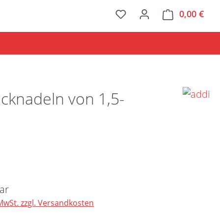
0,00 €
Ware
icknadeln von 1,5-
Preis:
ar
 MwSt. zzgl. Versandkosten