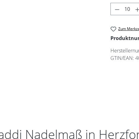
Produkt 
Zum Merkze
Produktn
Herstellern
GTIN/EAN:
4
addi Nadelmaß in Herzfor