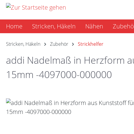
m Hauptinhalt springen
Zur Suche springen
Zur Hauptnavigation springen
Home
Stricken, Häkeln
Nähen
Zubehö
Stricken, Häkeln
Zubehör
Strickhelfer
addi Nadelmaß in Herzform aus
15mm -4097000-000000
Bildergalerie überspringen