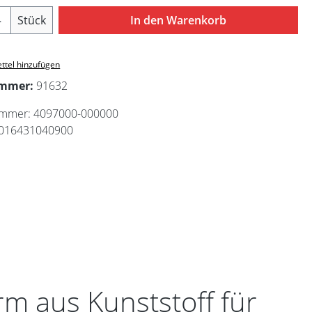
Anzahl: Gib den gewünschten Wert ein ode
Stück
In den Warenkorb
ttel hinzufügen
ummer:
91632
ummer:
4097000-000000
016431040900
m aus Kunststoff für