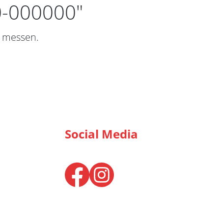
0-000000"
n messen.
Social Media