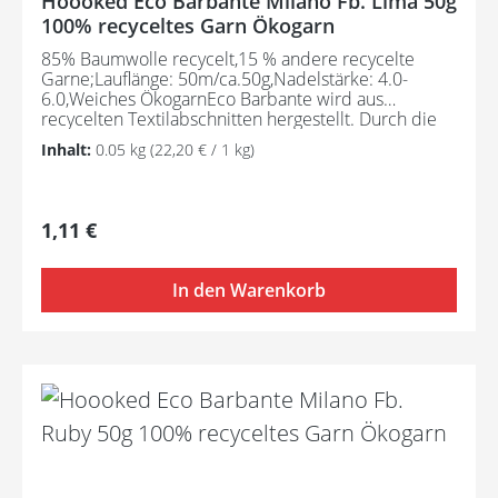
Hoooked Eco Barbante Milano Fb. Lima 50g
100% recyceltes Garn Ökogarn
85% Baumwolle recycelt,15 % andere recycelte
Garne;Lauflänge: 50m/ca.50g,Nadelstärke: 4.0-
6.0,Weiches ÖkogarnEco Barbante wird aus
recycelten Textilabschnitten hergestellt. Durch die
Zusammensetzung ist dieses Öko-Garn schön weich
Inhalt:
0.05 kg
(22,20 € / 1 kg)
und ideal für kleinere Handarbeitsprojekte wie
Arigurumis, Dekoartikel, Modeartikel usw.
Regulärer Preis:
1,11 €
In den Warenkorb