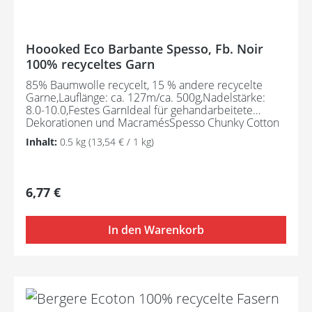
Hoooked Eco Barbante Spesso, Fb. Noir
100% recyceltes Garn
85% Baumwolle recycelt, 15 % andere recycelte
Garne,Lauflänge: ca. 127m/ca. 500g,Nadelstärke:
8.0-10.0,Festes GarnIdeal für gehandarbeitete
Dekorationen und MacramésSpesso Chunky Cotton
wird aus Textilabfällen hergestellt und ist daher ein
Inhalt:
0.5 kg
(13,54 € / 1 kg)
umweltfreundliches Garn. Der Herstellungsprozess
erfordert kein erneutes Färben.
Regulärer Preis:
6,77 €
In den Warenkorb