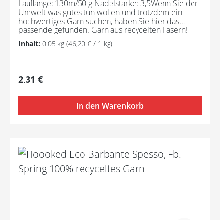
Lauflänge: 130m/50 g Nadelstärke: 3,5Wenn Sie der
Umwelt was gutes tun wollen und trotzdem ein
hochwertiges Garn suchen, haben Sie hier das
passende gefunden. Garn aus recycelten Fasern!
Pflegeanleitung:Waschbar bei 30°C - sehr schonend
Inhalt:
0.05 kg
(46,20 € / 1 kg)
/ Wolle(Wollschleudern / nicht schleudern)
Regulärer Preis:
2,31 €
In den Warenkorb