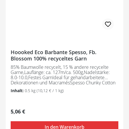
Hoooked Eco Barbante Spesso, Fb.
Blossom 100% recyceltes Garn
85% Baumwolle recycelt, 15 % andere recycelte
Garne,Lauflänge: ca. 127m/ca. 500g,Nadelstärke:
8.0-10.0,Festes GarnIdeal für gehandarbeitete
Dekorationen und MacramésSpesso Chunky Cotton
wird aus Textilabfällen hergestellt und ist daher ein
Inhalt:
0.5 kg
(10,12 € / 1 kg)
umweltfreundliches Garn. Der Herstellungsprozess
erfordert kein erneutes Färben.85% Baumwolle
recycelt, 15 % andere recycelte Garne,Lauflänge: ca.
127m/ca. 500g,Nadelstärke: 8.0-10.0Festes Garn,
Regulärer Preis:
5,06 €
ideal für gehandarbeitete Dekorationen und
MacramésSpesso Chunky Cotton wird aus
Textilabfällen hergestellt und ist daher ein
In den Warenkorb