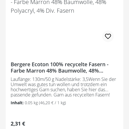
Bergere Ecoton 100% recycelte Fasern -
Farbe Marron 48% Baumwolle, 48%
Polyacryl, 4% Div. Fasern
Lauflänge: 130m/50 g Nadelstärke: 3,5Wenn Sie der
Umwelt was gutes tun wollen und trotzdem ein
hochwertiges Garn suchen, haben Sie hier das
passende gefunden. Garn aus recycelten Fasern!
Pflegeanleitung:Waschbar bei 30°C - sehr schonend
Inhalt:
0.05 kg
(46,20 € / 1 kg)
/ Wolle(Wollschleudern / nicht schleudern)
Regulärer Preis:
2,31 €