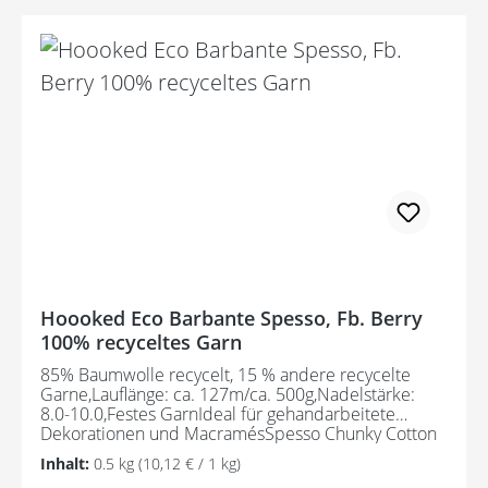
Hoooked Eco Barbante Spesso, Fb. Berry
100% recyceltes Garn
85% Baumwolle recycelt, 15 % andere recycelte
Garne,Lauflänge: ca. 127m/ca. 500g,Nadelstärke:
8.0-10.0,Festes GarnIdeal für gehandarbeitete
Dekorationen und MacramésSpesso Chunky Cotton
wird aus Textilabfällen hergestellt und ist daher ein
Inhalt:
0.5 kg
(10,12 € / 1 kg)
umweltfreundliches Garn. Der Herstellungsprozess