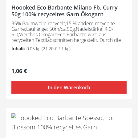
Hoooked Eco Barbante Milano Fb. Curry
50g 100% recyceltes Garn Ökogarn
85% Baumwolle recycelt,15 % andere recycelte
Garne;Lauflänge: 50m/ca.50g,Nadelstärke: 4.0-
6.0,Weiches ÖkogarnEco Barbante wird aus
recycelten Textilabschnitten hergestellt. Durch die
Zusammensetzung ist dieses Öko-Garn schön weich
Inhalt:
0.05 kg
(21,20 € / 1 kg)
und ideal für kleinere Handarbeitsprojekte wie
Arigurumis, Dekoartikel, Modeartikel usw.
Regulärer Preis:
1,06 €
In den Warenkorb