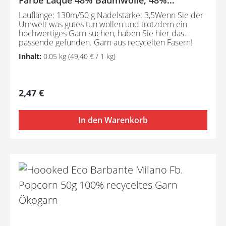
Polyacryl, 4% Div. Fasern
Lauflänge: 130m/50 g Nadelstärke: 3,5Wenn Sie der
Umwelt was gutes tun wollen und trotzdem ein
hochwertiges Garn suchen, haben Sie hier das
passende gefunden. Garn aus recycelten Fasern!
Pflegeanleitung:Waschbar bei 30°C - sehr schonend
Inhalt:
0.05 kg
(49,40 € / 1 kg)
/ Wolle(Wollschleudern / nicht schleudern)
Regulärer Preis:
2,47 €
In den Warenkorb