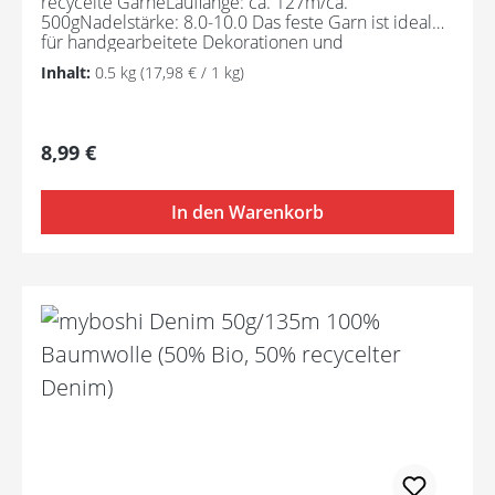
recycelte GarneLauflänge: ca. 127m/ca.
500gNadelstärke: 8.0-10.0 Das feste Garn ist ideal
für handgearbeitete Dekorationen und
Macramés. Spesso Chunky Cotton wird aus
Inhalt:
0.5 kg
(17,98 € / 1 kg)
Textilabfällen hergestellt und ist daher ein
umweltfreundliches Garn. Der Herstellungsprozess
erfordert kein erneutes Färben.
Regulärer Preis:
8,99 €
In den Warenkorb