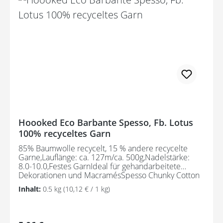
Hoooked Eco Barbante Spesso, Fb. Lotus
100% recyceltes Garn
85% Baumwolle recycelt, 15 % andere recycelte
Garne,Lauflänge: ca. 127m/ca. 500g,Nadelstärke:
8.0-10.0,Festes GarnIdeal für gehandarbeitete
Dekorationen und MacramésSpesso Chunky Cotton
wird aus Textilabfällen hergestellt und ist daher ein
Inhalt:
0.5 kg
(10,12 € / 1 kg)
umweltfreundliches Garn. Der Herstellungsprozess
erfordert kein erneutes Färben.