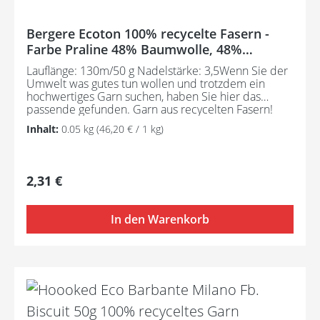
Bergere Ecoton 100% recycelte Fasern -
Farbe Praline 48% Baumwolle, 48%
Polyacryl, 4% Div. Fasern
Lauflänge: 130m/50 g Nadelstärke: 3,5Wenn Sie der
Umwelt was gutes tun wollen und trotzdem ein
hochwertiges Garn suchen, haben Sie hier das
passende gefunden. Garn aus recycelten Fasern!
Pflegeanleitung:Waschbar bei 30°C - sehr schonend
Inhalt:
0.05 kg
(46,20 € / 1 kg)
/ Wolle(Wollschleudern / nicht schleudern)
Regulärer Preis:
2,31 €
In den Warenkorb