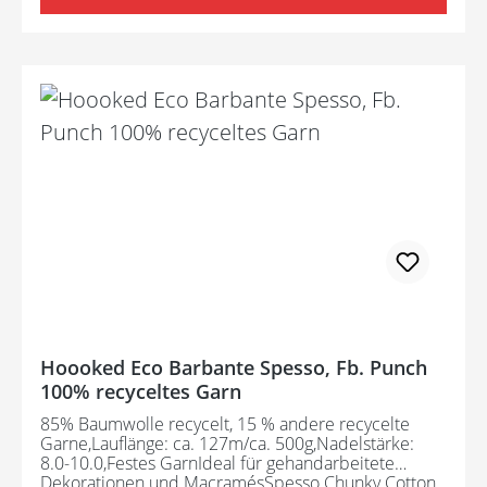
umweltfreundliches Garn. Der Herstellungsprozess
erfordert kein erneutes Färben.
Hoooked Eco Barbante Spesso, Fb. Punch
100% recyceltes Garn
85% Baumwolle recycelt, 15 % andere recycelte
Garne,Lauflänge: ca. 127m/ca. 500g,Nadelstärke:
8.0-10.0,Festes GarnIdeal für gehandarbeitete
Dekorationen und MacramésSpesso Chunky Cotton