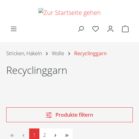
Zum Hauptinhalt springen
Ware
Stricken, Häkeln
Wolle
Recyclinggarn
Recyclinggarn
Produkte filtern
Seite
Seite
1
2