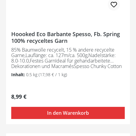
Hoooked Eco Barbante Spesso, Fb. Spring
100% recyceltes Garn
85% Baumwolle recycelt, 15 % andere recycelte
Garne,Lauflänge: ca. 127m/ca. 500g,Nadelstärke:
8.0-10.0,Festes GarnIdeal für gehandarbeitete
Dekorationen und MacramésSpesso Chunky Cotton
wird aus Textilabfällen hergestellt und ist daher ein
Inhalt:
0.5 kg
(17,98 € / 1 kg)
umweltfreundliches Garn. Der Herstellungsprozess
erfordert kein erneutes Färben.85% Baumwolle
recycelt, 15 % andere recycelte Garne,Lauflänge: ca.
127m/ca. 500g,Nadelstärke: 8.0-10.0Festes Garn,
Regulärer Preis:
8,99 €
ideal für gehandarbeitete Dekorationen und
MacramésSpesso Chunky Cotton wird aus
Textilabfällen hergestellt und ist daher ein
In den Warenkorb
umweltfreundliches Garn. Der Herstellungsprozess
erfordert kein erneutes Färben.