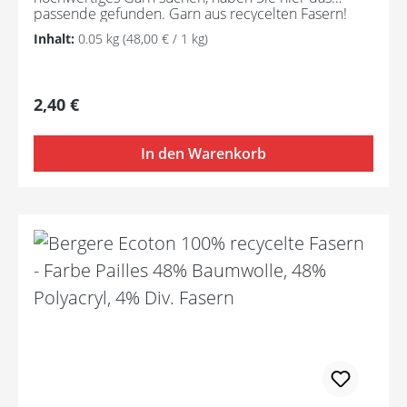
passende gefunden. Garn aus recycelten Fasern!
Pflegeanleitung:Waschbar bei 30°C - sehr schonend
Inhalt:
0.05 kg
(48,00 € / 1 kg)
/ Wolle(Wollschleudern / nicht schleudern)
Regulärer Preis:
2,40 €
In den Warenkorb