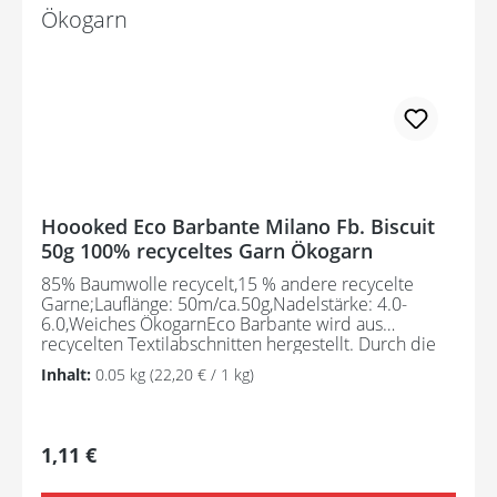
Hoooked Eco Barbante Milano Fb. Biscuit
50g 100% recyceltes Garn Ökogarn
85% Baumwolle recycelt,15 % andere recycelte
Garne;Lauflänge: 50m/ca.50g,Nadelstärke: 4.0-
6.0,Weiches ÖkogarnEco Barbante wird aus
recycelten Textilabschnitten hergestellt. Durch die
Zusammensetzung ist dieses Öko-Garn schön weich
Inhalt:
0.05 kg
(22,20 € / 1 kg)
und ideal für kleinere Handarbeitsprojekte wie
Arigurumis, Dekoartikel, Modeartikel usw.
Regulärer Preis:
1,11 €