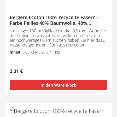
Bergere Ecoton 100% recycelte Fasern -
Farbe Pailles 48% Baumwolle, 48%
Polyacryl, 4% Div. Fasern
Lauflänge: 130m/50gNadelstärke: 3,5 mm Wenn Sie
der Umwelt etwas gutes tun wollen und trotzdem
ein hochwertiges Garn suchen, haben Sie hier das
passende gefunden. Garn aus recycelten
Fasern! Pflegeanleitung: Waschbar bei 30°C - sehr
Inhalt:
0.05 kg
(46,20 € / 1 kg)
schonend / Wolle (Wollschleudern / nicht
schleudern)
Regulärer Preis:
2,31 €
In den Warenkorb