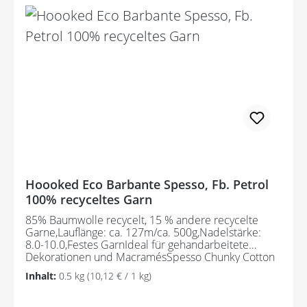
Hoooked Eco Barbante Spesso, Fb. Petrol
100% recyceltes Garn
85% Baumwolle recycelt, 15 % andere recycelte
Garne,Lauflänge: ca. 127m/ca. 500g,Nadelstärke:
8.0-10.0,Festes GarnIdeal für gehandarbeitete
Dekorationen und MacramésSpesso Chunky Cotton
wird aus Textilabfällen hergestellt und ist daher ein
Inhalt:
0.5 kg
(10,12 € / 1 kg)
umweltfreundliches Garn. Der Herstellungsprozess
erfordert kein erneutes Färben.85% Baumwolle
recycelt, 15 % andere recycelte Garne,Lauflänge: ca.