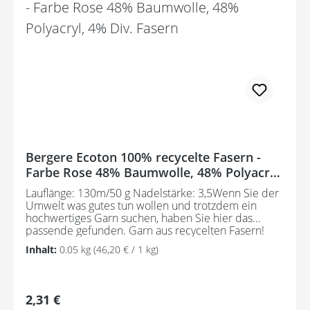
Bergere Ecoton 100% recycelte Fasern -
Farbe Rose 48% Baumwolle, 48% Polyacryl,
4% Div. Fasern
Lauflänge: 130m/50 g Nadelstärke: 3,5Wenn Sie der
Umwelt was gutes tun wollen und trotzdem ein
hochwertiges Garn suchen, haben Sie hier das
passende gefunden. Garn aus recycelten Fasern!
Pflegeanleitung:Waschbar bei 30°C - sehr schonend
Inhalt:
0.05 kg
(46,20 € / 1 kg)
/ Wolle(Wollschleudern / nicht schleudern)
Regulärer Preis:
2,31 €