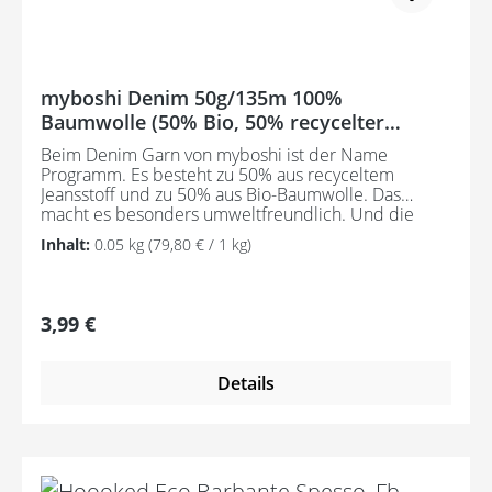
myboshi Denim 50g/135m 100%
Baumwolle (50% Bio, 50% recycelter
Denim)
Beim Denim Garn von myboshi ist der Name
Programm. Es besteht zu 50% aus recyceltem
Jeansstoff und zu 50% aus Bio-Baumwolle. Das
macht es besonders umweltfreundlich. Und die
trendigen Jeansfarben machen Lust auf tolle
Inhalt:
0.05 kg
(79,80 € / 1 kg)
Oberteile, Mützen, Taschen etc. Knäulgröße: 50 g
Lauflänge: 135 m Nadelstärke: 2.0 - 3.0 mm Pflege:
Handwäsche 30°C Zertifizierung: GRS
Regulärer Preis:
3,99 €
Details