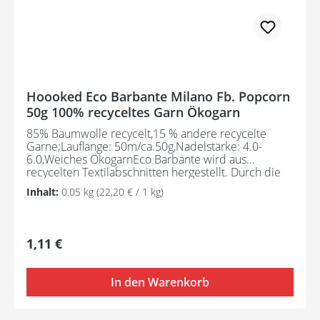
Hoooked Eco Barbante Milano Fb. Popcorn
50g 100% recyceltes Garn Ökogarn
85% Baumwolle recycelt,15 % andere recycelte
Garne;Lauflänge: 50m/ca.50g,Nadelstärke: 4.0-
6.0,Weiches ÖkogarnEco Barbante wird aus
recycelten Textilabschnitten hergestellt. Durch die
Zusammensetzung ist dieses Öko-Garn schön weich
Inhalt:
0.05 kg
(22,20 € / 1 kg)
und ideal für kleinere Handarbeitsprojekte wie
Arigurumis, Dekoartikel, Modeartikel usw.
Regulärer Preis:
1,11 €
In den Warenkorb