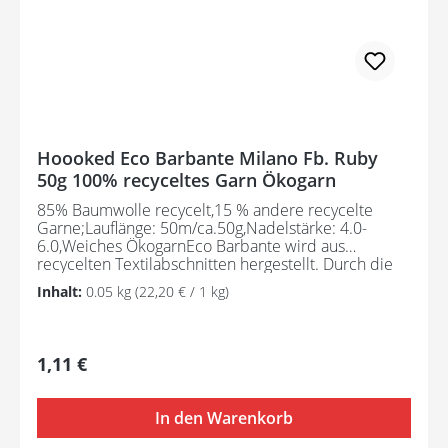
Hoooked Eco Barbante Milano Fb. Ruby
50g 100% recyceltes Garn Ökogarn
85% Baumwolle recycelt,15 % andere recycelte
Garne;Lauflänge: 50m/ca.50g,Nadelstärke: 4.0-
6.0,Weiches ÖkogarnEco Barbante wird aus
recycelten Textilabschnitten hergestellt. Durch die
Zusammensetzung ist dieses Öko-Garn schön weich
Inhalt:
0.05 kg
(22,20 € / 1 kg)
und ideal für kleinere Handarbeitsprojekte wie
Arigurumis, Dekoartikel, Modeartikel usw. 85%
Baumwolle recycelt,15 % andere recycelte Garne
Lauflänge: 50m/ca.50gNadelstärke: 4,0-6,0Eco
Regulärer Preis:
1,11 €
Barbante wird aus recycelten Textilabschnitten
hergestellt. Durch die Zusammensetzung ist dieses
Öko-Garn schön weich und ideal für kleinere
In den Warenkorb
Handarbeitsprojekte wie Arigurumis, Dekoartikel,
Modeartikel usw.