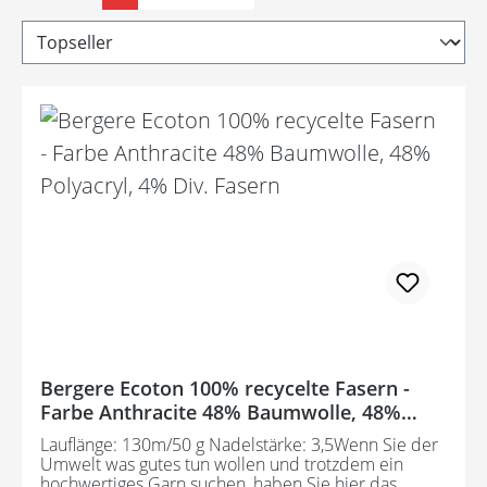
Bergere Ecoton 100% recycelte Fasern -
Farbe Anthracite 48% Baumwolle, 48%
Polyacryl, 4% Div. Fasern
Lauflänge: 130m/50 g Nadelstärke: 3,5Wenn Sie der
Umwelt was gutes tun wollen und trotzdem ein
hochwertiges Garn suchen, haben Sie hier das