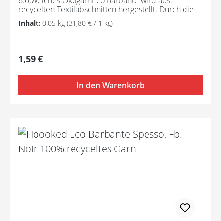
6.0,Weiches ÖkogarnEco Barbante wird aus
recycelten Textilabschnitten hergestellt. Durch die
Zusammensetzung ist dieses Öko-Garn schön weich
Inhalt:
0.05 kg
(31,80 € / 1 kg)
und ideal für kleinere Handarbeitsprojekte wie
Arigurumis, Dekoartikel, Modeartikel usw.
Regulärer Preis:
1,59 €
In den Warenkorb