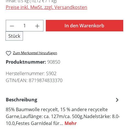
Inhalt:
0.5 kg
(10,12 € / 1 kg)
Preise inkl. MwSt. zzgl. Versandkosten
Produkt Anzahl: Gib den gewünschten Wert 
In den Warenkorb
Stück
Zum Merkzettel hinzufügen
Produktnummer:
90850
Herstellernummer:
S902
GTIN/EAN:
8719874833370
Beschreibung
85% Baumwolle recycelt, 15 % andere recycelte
Garne,Lauflänge: ca. 127m/ca. 500g,Nadelstärke: 8.0-
10.0,Festes GarnIdeal für…
Mehr