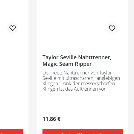
Taylor Seville Nahttrenner,
Magic Seam Ripper
Der neue Nahttrenner von Taylor
Seville mit ultrascharfen, langlebigen
Klingen. Dank der messerscharfen
Klingen ist das Auftrennen von
Nähten und das Abschneiden von
Fäden ein Kinderspiel.
Regulärer Preis:
11,86 €