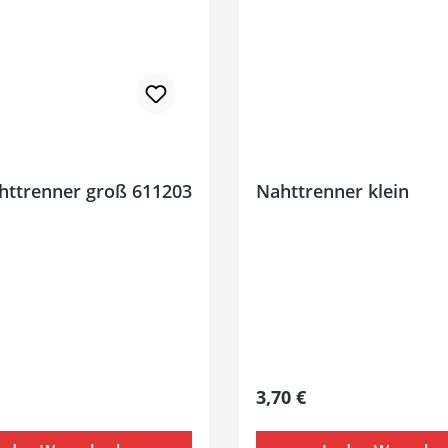
ttrenner groß 611203
Nahttrenner klein
 Preis:
Regulärer Preis:
3,70 €