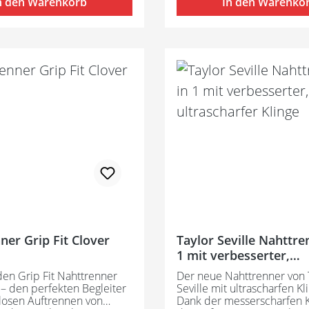
n den Warenkorb
In den Warenko
ner Grip Fit Clover
Taylor Seville Nahttre
1 mit verbesserter,
ultrascharfer Klinge
en Grip Fit Nahttrenner
Der neue Nahttrenner von 
 – den perfekten Begleiter
Seville mit ultrascharfen Kl
osen Auftrennen von
Dank der messerscharfen Kl