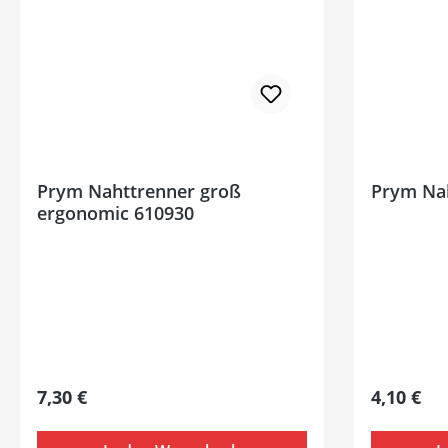
Prym Nahttrenner groß
Prym Nah
ergonomic 610930
Regulärer Preis:
Regulärer
7,30 €
4,10 €