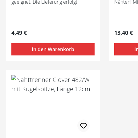
geeignet. Die Lieferung erfolgt
Nähten! Mi
inklusive Schutzkappe.
Fadenentfe
Fadenrest
entfernen
Regulärer Preis:
Regulärer
4,49 €
13,40 €
In den Warenkorb
I