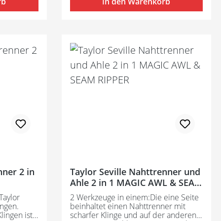
rb
In den Warenkorb
nner 2 in
Taylor Seville Nahttrenner und
Ahle 2 in 1 MAGIC AWL & SEAM
RIPPER
Taylor
2 Werkzeuge in einem:Die eine Seite
ingen.
beinhaltet einen Nahttrenner mit
ingen ist
scharfer Klinge und auf der anderen