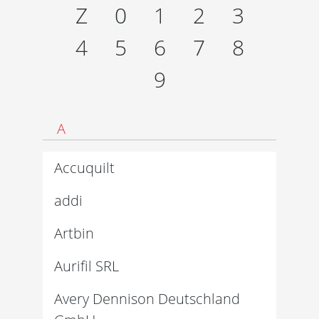
Z
0
1
2
3
4
5
6
7
8
9
A
Accuquilt
addi
Artbin
Aurifil SRL
Avery Dennison Deutschland