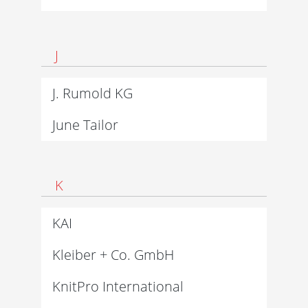
J
J. Rumold KG
June Tailor
K
KAI
Kleiber + Co. GmbH
KnitPro International