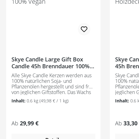
Skye Candle Large Gift Box
Skye Can
Candle 45h Brenndauer 100%
45h Bren
Vegan
Holzdeck
Alle Skye Candle Kerzen werden aus
Skye Candl
100% natürlichen Soja- und
100% natür
Pflanzenölen hergestellt und sind frei
Pflanzenöle
von jeglichen Giftstoffen. Das Wachs
jeglichen Giftstof
der Kerzen ist nachhaltig, biologisch
nachhaltig
Inhalt:
0.6 kg
(49,98 € / 1 kg)
Inhalt:
0.6 
abbaubar und brennt länger und
brennt län
heller als andere Wachse. Die
Wachse. Es
Duftnoten dieser Kerzen sind von den
einwandfre
unterschiedlichen Jahreszeiten in den
gearbeitet
Regulärer Preis:
Regulärer
Ab
29,99 €
Ab
33,30
Schottischen Highlands inspiriert. Sie
Illinois und 
reichen von sanften, frischen Aromen
Kerzen sin
bis hin zu tiefen und reichhaltigen
erhältlich.