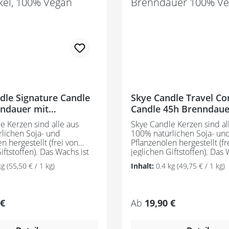
dle Signature Candle
Skye Candle Travel Co
ndauer mit
Candle 45h Brenndau
el, 100% Vegan
Vegan
e Kerzen sind alle aus
Skye Candle Kerzen sind al
lichen Soja- und
100% natürlichen Soja- un
n hergestellt (frei von
Pflanzenölen hergestellt (fr
fen). Das Wachs ist
jeglichen Giftstoffen). Das Wachs ist
, biologisch abbaubar und
nachhaltig, biologisch abb
kg
(55,50 € / 1 kg)
Inhalt:
0.4 kg
(49,75 € / 1 kg)
ger und heller als andere
brennt länger und heller a
 wird nur mit ethisch
Wachse. Es wird nur mit et
i angebauten Soja
einwandfrei angebauten So
, das hauptsächlich aus
gearbeitet, das hauptsächl
 Preis:
Regulärer Preis:
 €
Ab
19,90 €
Iowa stammt. Diese
Illinois und Iowa stammt. Die
d in 20 Duftoptionen
Duftnoten dieser Kerzen s
 Die Auswahl reicht dabei
unterschiedlichen Jahresze