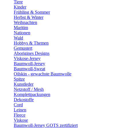
Tiere
Kinder
Frühling & Sommer
Herbst & Winter
Weihnachten
Maritim
Nationen
Wald
Hobbys & Themen
Gemustert
Aborigines Designs
Viskose-Jersey
Baumwoll-Jersey
Baumwoll-Sweat
Oilskin - gewachste Baumwolle
Spitze
Kunstleder
Netzstoff / Mesh
Komplettpackungen
Dekostoffe
Cord
Leinen
Fleece
Viskose
Baumwoll-Jersey GOTS zertifiziert