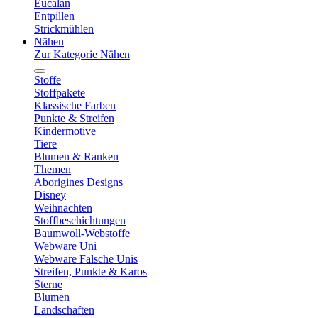
Eucalan
Entpillen
Strickmühlen
Nähen
Zur Kategorie Nähen
Stoffe
Stoffpakete
Klassische Farben
Punkte & Streifen
Kindermotive
Tiere
Blumen & Ranken
Themen
Aborigines Designs
Disney
Weihnachten
Stoffbeschichtungen
Baumwoll-Webstoffe
Webware Uni
Webware Falsche Unis
Streifen, Punkte & Karos
Sterne
Blumen
Landschaften