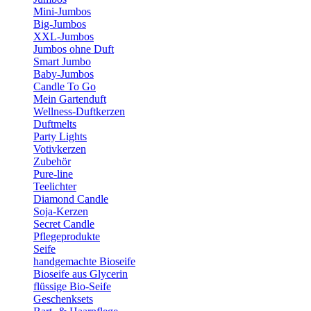
Mini-Jumbos
Big-Jumbos
XXL-Jumbos
Jumbos ohne Duft
Smart Jumbo
Baby-Jumbos
Candle To Go
Mein Gartenduft
Wellness-Duftkerzen
Duftmelts
Party Lights
Votivkerzen
Zubehör
Pure-line
Teelichter
Diamond Candle
Soja-Kerzen
Secret Candle
Pflegeprodukte
Seife
handgemachte Bioseife
Bioseife aus Glycerin
flüssige Bio-Seife
Geschenksets