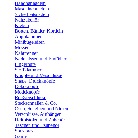
Handnähnadeln
Maschinennadeln
Sicherheitsnadeln
Nähzubehör
Kleben
Borten, Bänder, Kordeln
Applikationen
Minibügeleisen
Messen
Nahttrenner
Nadelkissen und Einfädler
Fingerhüte
Stoffklammern
Knöpfe und Verschlüsse
Snaps, Druckknöpfe
Dekoknöpfe
Modeknöpfe
Reißverschlüsse
Steckschnallen & Co.
Ösen, Scheiben und Nieten
Verschlüsse, Aufhänger
Heftpistolen und Zubehör
Taschen und - zubehör
Sonstiges
Garne