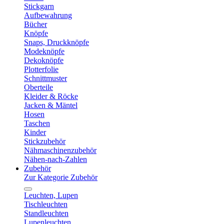
Stickgarn
Aufbewahrung
Bücher
Knöpfe
Snaps, Druckknöpfe
Modeknöpfe
Dekoknöpfe
Plotterfolie
Schnittmuster
Oberteile
Kleider & Röcke
Jacken & Mäntel
Hosen
Taschen
Kinder
Stickzubehör
Nähmaschinenzubehör
Nähen-nach-Zahlen
Zubehör
Zur Kategorie Zubehör
Leuchten, Lupen
Tischleuchten
Standleuchten
Lupenleuchten