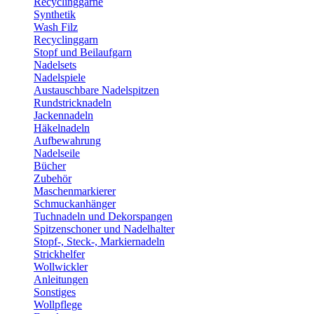
Recyclinggarne
Synthetik
Wash Filz
Recyclinggarn
Stopf und Beilaufgarn
Nadelsets
Nadelspiele
Austauschbare Nadelspitzen
Rundstricknadeln
Jackennadeln
Häkelnadeln
Aufbewahrung
Nadelseile
Bücher
Zubehör
Maschenmarkierer
Schmuckanhänger
Tuchnadeln und Dekorspangen
Spitzenschoner und Nadelhalter
Stopf-, Steck-, Markiernadeln
Strickhelfer
Wollwickler
Anleitungen
Sonstiges
Wollpflege