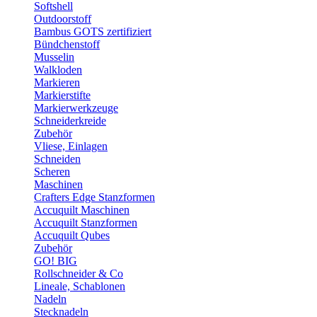
Softshell
Outdoorstoff
Bambus GOTS zertifiziert
Bündchenstoff
Musselin
Walkloden
Markieren
Markierstifte
Markierwerkzeuge
Schneiderkreide
Zubehör
Vliese, Einlagen
Schneiden
Scheren
Maschinen
Crafters Edge Stanzformen
Accuquilt Maschinen
Accuquilt Stanzformen
Accuquilt Qubes
Zubehör
GO! BIG
Rollschneider & Co
Lineale, Schablonen
Nadeln
Stecknadeln