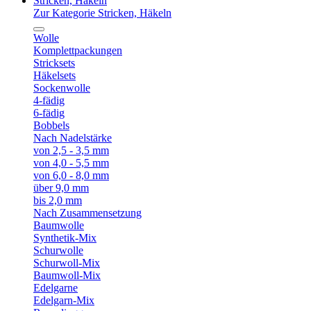
Stricken, Häkeln
Zur Kategorie Stricken, Häkeln
Wolle
Komplettpackungen
Stricksets
Häkelsets
Sockenwolle
4-fädig
6-fädig
Bobbels
Nach Nadelstärke
von 2,5 - 3,5 mm
von 4,0 - 5,5 mm
von 6,0 - 8,0 mm
über 9,0 mm
bis 2,0 mm
Nach Zusammensetzung
Baumwolle
Synthetik-Mix
Schurwolle
Schurwoll-Mix
Baumwoll-Mix
Edelgarne
Edelgarn-Mix