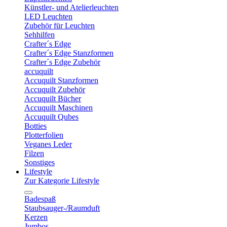
Künstler- und Atelierleuchten
LED Leuchten
Zubehör für Leuchten
Sehhilfen
Crafter´s Edge
Crafter´s Edge Stanzformen
Crafter´s Edge Zubehör
accuquilt
Accuquilt Stanzformen
Accuquilt Zubehör
Accuquilt Bücher
Accuquilt Maschinen
Accuquilt Qubes
Botties
Plotterfolien
Veganes Leder
Filzen
Sonstiges
Lifestyle
Zur Kategorie Lifestyle
Badespaß
Staubsauger-/Raumduft
Kerzen
Jumbos