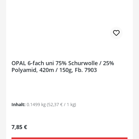
OPAL 6-fach uni 75% Schurwolle / 25%
Polyamid, 420m / 150g, Fb. 7903
Inhalt:
0.1499 kg
(52,37 € / 1 kg)
Regulärer Preis:
7,85 €