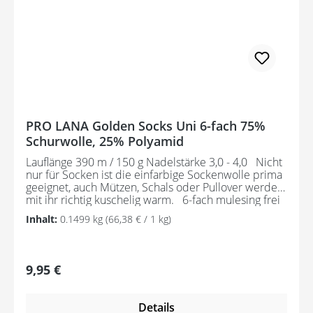
PRO LANA Golden Socks Uni 6-fach 75%
Schurwolle, 25% Polyamid
Lauflänge 390 m / 150 g Nadelstärke 3,0 - 4,0 Nicht
nur für Socken ist die einfarbige Sockenwolle prima
geeignet, auch Mützen, Schals oder Pullover werden
mit ihr richtig kuschelig warm. 6-fach mulesing frei
waschmaschinenfest 40°C Schonwäsche OEKO TEX
Inhalt:
0.1499 kg
(66,38 € / 1 kg)
Standard 100
Regulärer Preis:
9,95 €
Details