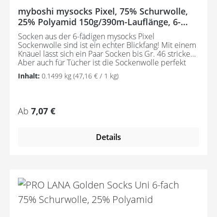
myboshi mysocks Pixel, 75% Schurwolle,
25% Polyamid 150g/390m-Lauflänge, 6-
fädig
Socken aus der 6-fädigen mysocks Pixel
Sockenwolle sind ist ein echter Blickfang! Mit einem
Knäuel lässt sich ein Paar Socken bis Gr. 46 stricken.
Aber auch für Tücher ist die Sockenwolle perfekt
geeignet. Zusammensetzung: 75% Schurwolle, 25%
Inhalt:
0.1499 kg
(47,16 € / 1 kg)
Polyamid Lauflänge: 390 m/150 g Nadelstärke: 3,0 -
4,0 Waschbar bis 40° Grad Maschinenwäsche OEKO-
Tex Standard 100 Eigenschaften: - Mit 6 Fäden, um
Strick- und Häkelprojekten eine extra Portion
Regulärer Preis:
Ab
7,07 €
Stabilität zu verleihen - Die perfekte Mischung von
75% hochwertiger Schurwolle mit 25%
strapazierfähigem Polyamid sorgt für eine lange
Details
Lebensdauer und verhindert unerwünschtes
Verfilzen - Die feuchtigkeitsabsorbierende Wirkung
hält deine Füße stets trocken und und sorgt für ein
angenehmes Tragegefühl - Die fertigen Socken
sind problemlos bei 40 Grad waschbar und
behalten dabei ihre exzellente Qualität - Dank der
speziellen Superwash-Ausrüstung bleibt die
mysocks Pixel auch nach mehrmaligem Waschen in
Topform.