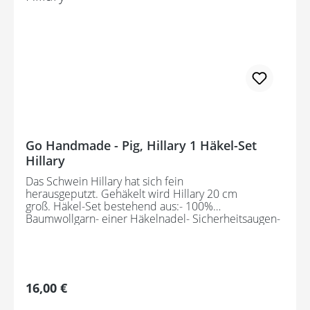
Go Handmade - Pig, Hillary 1 Häkel-Set
Hillary
Das Schwein Hillary hat sich fein
herausgeputzt. Gehäkelt wird Hillary 20 cm
groß. Häkel-Set bestehend aus:- 100%
Baumwollgarn- einer Häkelnadel- Sicherheitsaugen-
Filz- Füllwatte- Knöpfen- Metalldraht- Holz "Hand
made"- Mustervorlage
Regulärer Preis:
16,00 €