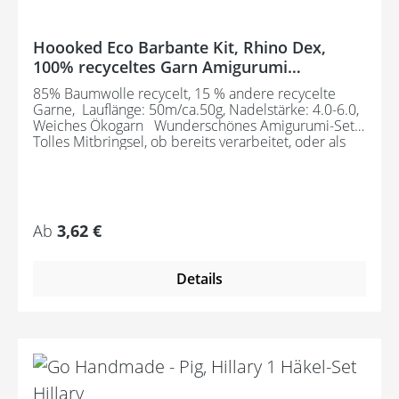
Hoooked Eco Barbante Kit, Rhino Dex,
100% recyceltes Garn Amigurumi
Komplettset mit Wolle, Häkelnadel und
85% Baumwolle recycelt, 15 % andere recycelte
Anleitung
Garne, Lauflänge: 50m/ca.50g, Nadelstärke: 4.0-6.0,
Weiches Ökogarn Wunderschönes Amigurumi-Set
Tolles Mitbringsel, ob bereits verarbeitet, oder als
Geschenk zum Handarbeiten. Bestehend aus: 1
Knäuel 50 g Eco Barbante Milano, sowie einer
Häkelnadel und einer Anleitung
Regulärer Preis:
Ab
3,62 €
Details