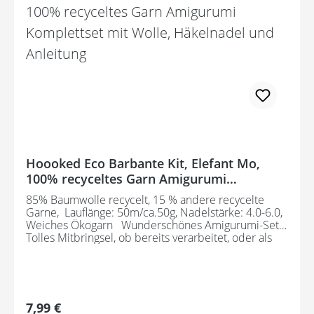
Hoooked Eco Barbante Kit, Elefant Mo,
100% recyceltes Garn Amigurumi
Komplettset mit Wolle, Häkelnadel und
85% Baumwolle recycelt, 15 % andere recycelte
Anleitung
Garne, Lauflänge: 50m/ca.50g, Nadelstärke: 4.0-6.0,
Weiches Ökogarn Wunderschönes Amigurumi-Set
Tolles Mitbringsel, ob bereits verarbeitet, oder als
Geschenk zum Handarbeiten. Bestehend aus: 1
Knäuel 50 g Eco Barbante Milano, sowie einer
Häkelnadel und einer Anleitung
Regulärer Preis:
7,99 €