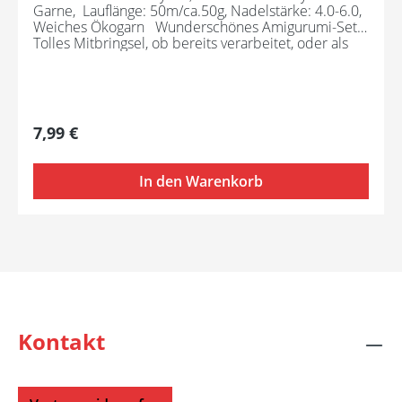
Garne, Lauflänge: 50m/ca.50g, Nadelstärke: 4.0-6.0,
Weiches Ökogarn Wunderschönes Amigurumi-Set
Tolles Mitbringsel, ob bereits verarbeitet, oder als
Geschenk zum Handarbeiten. Bestehend aus: 1
Knäuel 50 g Eco Barbante Milano, sowie einer
Häkelnadel und einer Anleitung
Regulärer Preis:
7,99 €
In den Warenkorb
Kontakt