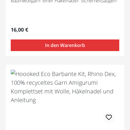
Baumwollgarn- einer Häkelnadel- Sicherheitsaugen-
Füllwatte- Metalldraht- Holz "Hand made"-
Mustervorlage
Regulärer Preis:
16,00 €
In den Warenkorb