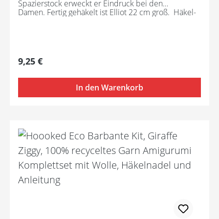
Spazierstock erweckt er Eindruck bei den
Damen. Fertig gehäkelt ist Elliot 22 cm groß. Häkel-
Set bestehend aus:- 100% Baumwollgarn- einer
Häkelnadel (2,5mm)- Sicherheitsaugen- Filz-
Füllwatte- Knöpfen- Holz "Hand made"-
Mustervorlage
Regulärer Preis:
9,25 €
In den Warenkorb