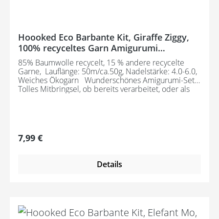
Hoooked Eco Barbante Kit, Giraffe Ziggy,
100% recyceltes Garn Amigurumi
Komplettset mit Wolle, Häkelnadel und
85% Baumwolle recycelt, 15 % andere recycelte
Anleitung
Garne, Lauflänge: 50m/ca.50g, Nadelstärke: 4.0-6.0,
Weiches Ökogarn Wunderschönes Amigurumi-Set
Tolles Mitbringsel, ob bereits verarbeitet, oder als
Geschenk zum Handarbeiten. Bestehend aus: 1
Knäuel 50 g Eco Barbante Milano, sowie einer
Häkelnadel und einer Anleitung
Regulärer Preis:
7,99 €
Details