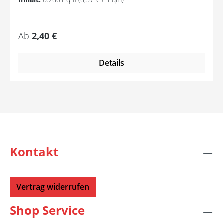
Regulärer Preis:
Ab
2,40 €
Details
Kontakt
Vertrag widerrufen
Shop Service