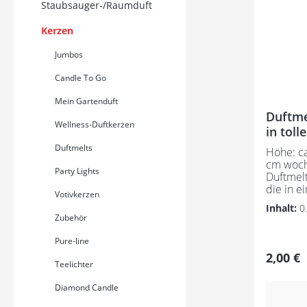
Staubsauger-/Raumduft
Kerzen
Jumbos
Candle To Go
Mein Gartenduft
Duftme
Wellness-Duftkerzen
in toll
Duftmelts
Höhe: ca
cm woch
Party Lights
Duftmelt
die in e
Votivkerzen
Schmelze
Inhalt:
0
Sterarin
Zubehör
nachhal
Mass Balance.
Pure-line
ausschli
Regulär
2,00 €
naturide
Teelichter
Dadurch 
angenehm
Diamond Candle
auf die A