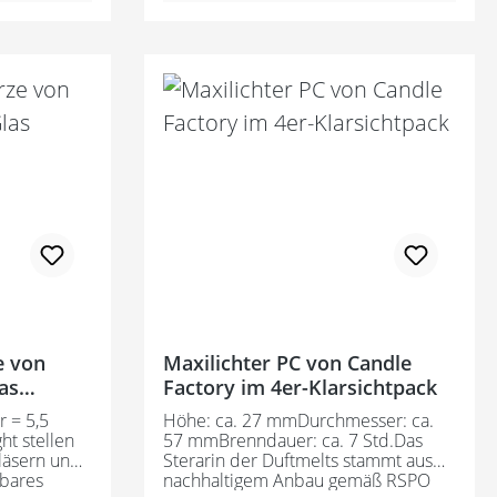
verwendet.
mit einer rußarmen Flamme sauber
ringliche,
ab.Es werden ausschließlich
h positiv
natürliche und naturidentische
wirken.Made
Duftöle verwendet. Dadurch
entstehen unaufdringliche,
angenehme Düfte, die sich positiv
auf die Atmosphäre auswirken.Made
in Germany
e von
Maxilichter PC von Candle
as
Factory im 4er-Klarsichtpack
 = 5,5
Höhe: ca. 27 mmDurchmesser: ca.
ht stellen
57 mmBrenndauer: ca. 7 Std.Das
läsern und
Sterarin der Duftmelts stammt aus
rbares
nachhaltigem Anbau gemäß RSPO