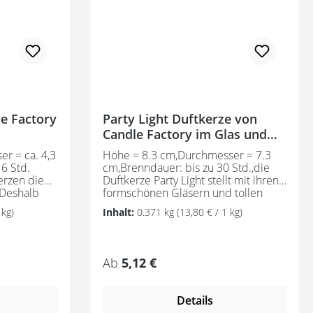
e Factory
Party Light Duftkerze von
Candle Factory im Glas und
tollen Farben und Düften
r = ca. 4,3
Höhe = 8.3 cm,Durchmesser = 7.3
6 Std.
cm,Brenndauer: bis zu 30 Std.,die
erzen die
Duftkerze Party Light stellt mit ihren
 Deshalb
formschönen Gläsern und tollen
vglas
Farben ein wunderbares
 kg)
Inhalt:
0.371 kg
(13,80 € / 1 kg)
 passende
Designelement dar. Gleichzeitig
 unserem
schütz das Glas die Flamme vor
er Kerze
Zugluft, sodass diese ruhig und
m Anbau
gleichmäßig brennt und ihren
Regulärer Preis:
Ab
5,12 €
ce und
herrlichen Duft ungstört verbeiten
armen
kann. Das Stearin der Kerze stammt
rden
aus nachhaltigem Anbau gemäß
Details
 und
RSPO Mass Balance und verbrennt