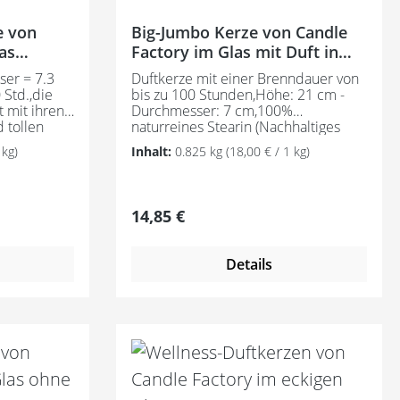
e von
Big-Jumbo Kerze von Candle
as
Factory im Glas mit Duft in
tollen Farben
er = 7.3
Duftkerze mit einer Brenndauer von
 Std.,die
bis zu 100 Stunden,Höhe: 21 cm -
t mit ihren
Durchmesser: 7 cm,100%
 tollen
naturreines Stearin (Nachhaltiges
Palmöl zertifiziert), durchgefärbt im
 kg)
Inhalt:
0.825 kg
(18,00 € / 1 kg)
zeitig
Original Weckglas Zylinderform, inkl.
me vor
Glasdeckel und zwei
ig und
Klammern,Handmade in
hren
Germany,Das Stearin der Kerze
Regulärer Preis:
14,85 €
verbeiten
stammt aus nachhaltigem Anbau
rze stammt
gemäß RSPO Mass Balance und
 gemäß
verbrennt mit einer rußarmen
Details
verbrennt
Flamme sauber ab.Es werden
mme sauber
ausschließlich natürliche und
ich
naturidentische Duftöle verwendet.
tische
Dadurch entstehen unaufdringliche,
rch
angenehme Düfte, die sich positiv
e,
auf die Atmosphäre auswirken.Das
h positiv
hitzebeständige Glas von Weck®
wirken.Made
schützt vor Auslaufen und Spritzen,