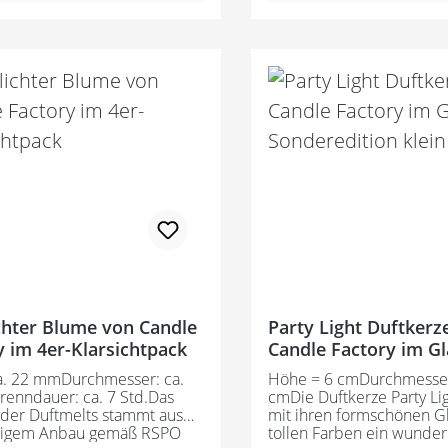
 Sie dass bei diesem Artikel
naturidentische Duftöle 
und Düfte von einander
Dadurch entstehen unaufd
en können. Die
angenehme Düfte, die sic
eten Duftmelts sind
auf die Atmosphäre aus
arbbeispiele. Made in
in Germany
y
chter Blume von Candle
Party Light Duftkerz
y im 4er-Klarsichtpack
Candle Factory im Gl
Sonderedition klein
a. 22 mmDurchmesser: ca.
Höhe = 6 cmDurchmesser
enndauer: ca. 7 Std.Das
cmDie Duftkerze Party Lig
 der Duftmelts stammt aus
mit ihren formschönen G
tigem Anbau gemäß RSPO
tollen Farben ein wunde