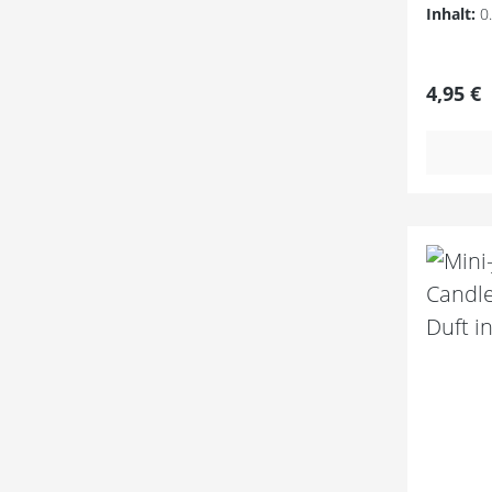
Mass Ba
Inhalt:
0
ausschli
naturide
Dadurch 
angenehm
Regulär
4,95 €
auf die
in Germ