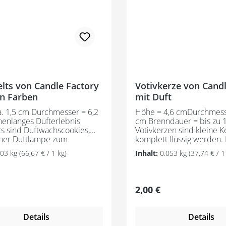
lts von Candle Factory
Votivkerze von Candl
en Farben
mit Duft
. 1,5 cm Durchmesser = 6,2
Höhe = 4,6 cmDurchmesse
enlanges Dufterlebnis
cm Brenndauer = bis zu 1
s sind Duftwachscookies,
Votivkerzen sind kleine K
iner Duftlampe zum
komplett flüssig werden.
n gebracht werden. Das
müssen sie in einem Voti
.03 kg
(66,67 € / 1 kg)
Inhalt:
0.053 kg
(37,74 € / 1
 der Duftmelts stammt aus
abgebrannt werden. Die
tigem Anbau gemäß RSPO
Votivgläser finden Sie in
 Es werden
Sortiment.Das Sterarin d
eßlich natürliche und
stammt aus nachhaltige
er Preis:
Regulärer Preis:
2,00 €
ntische Duftöle verwendet.
gemäß RSPO Mass Balan
entstehen unaufdringliche,
verbrennt mit einer ruß
e Düfte, die sich positiv
Flamme sauber ab.Es we
Details
Details
tmosphäre auswirken. Bitte
ausschließlich natürliche