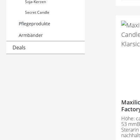
Soja-Kerzen
beachten
Farben 
Secret Candle
abweich
abgebild
Pflegeprodukte
lediglich F
German
Armbänder
Deals
Maxili
Factor
Höhe: c
53 mmBr
Sterarin
nachhal