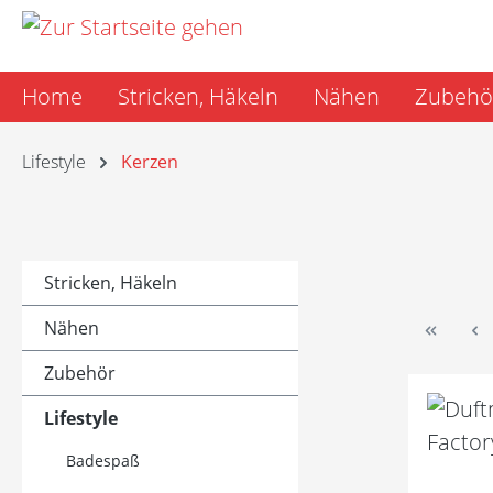
m Hauptinhalt springen
Zur Suche springen
Zur Hauptnavigation springen
Home
Stricken, Häkeln
Nähen
Zubehö
Lifestyle
Kerzen
Stricken, Häkeln
Nähen
Zubehör
Lifestyle
Badespaß