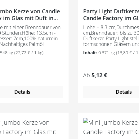
umbo Kerze von Candle
Party Light Duftkerz
Glas mit Duft in
Candle Factory im Gl
 Farben
Sonderedition
e mit einer Brenndauer von
Höhe = 8.3 cm,Durchmess
0 Stunden,Höhe: 13.5cm -
cm,Brenndauer: bis zu 30
sser: 7cm,100% naturreines
Duftkerze Party Light stell
(Nachhaltiges Palmöl
formschönen Gläsern und
ert), durchgefärbt im Original
Farben ein wunderbares
.548 kg
(22,72 € / 1 kg)
Inhalt:
0.371 kg
(13,80 € / 1
 Zylinderform, inkl.
Designelment dar. Gleich
kel und zwei
schütz das Glas die Flam
rn,Handmade in
Zugluft, sodass diese ruh
.Das Stearin der Kerze
gleichmäßig brennt und i
er Preis:
Regulärer Preis:
Ab
5,12 €
aus nachhaltigem Anbau
herrlichen Duft ungstört 
SPO Mass Balance und
kann. Das Stearin der Ke
nt mit einer rußarmen
aus nachhaltigem Anbau
Details
Details
sauber ab.Es werden
RSPO Mass Balance und 
eßlich natürliche und
mit einer rußarmen Fla
ntische Duftöle verwendet.
ab.Es werden ausschließl
entstehen unaufdringliche,
natürliche und naturiden
e Düfte, die sich positiv
Duftöle verwendet. Dadu
 Atmosphäre auswirken.Das
entstehen unaufdringlich
ständige Glas von Weck®
angenehme Düfte, die sic
vor Auslaufen und Spritzen,
auf die Atmosphäre aus