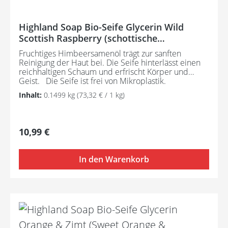
Highland Soap Bio-Seife Glycerin Wild
Scottish Raspberry (schottische
Wildhimbeere)
Fruchtiges Himbeersamenöl trägt zur sanften
Reinigung der Haut bei. Die Seife hinterlässt einen
reichhaltigen Schaum und erfrischt Körper und
Geist. Die Seife ist frei von Mikroplastik.
Hergestellt aus ausschließlich nachhaltigen
Inhalt:
0.1499 kg
(73,32 € / 1 kg)
Rohstoffen und zertifizierten Bio-
Pflanzenölen entfaltet die Seife ihre tief
feuchtigkeitsspendende Wirkung und das
enthaltene Glycerin macht es möglich, die
Regulärer Preis:
10,99 €
Feuchtigkeit in der Haut einzuschließen. Besonders
pflegend für empfindliche Haut und
bei Hauterkrankungen wie Aknen, Ekzeme,
In den Warenkorb
Schuppenflechten, Rosazea. Angereichert mit
natürlichen Pflanzenstoffen und ätherischen
Ölen, erhältlich in wundervollen Düften. Wild
Scottish Raspberry - reichhaltige und
feuchtigkeitsspendende Seife zur sanften Reinigung
der Haut. Inhaltsstoffe: Glycerin* (aus Bio-
Pflanzenölen gewonnen), Wasser, nachhaltiges Bio-
Palmöl, Sorbitol, Sodium Cocoate* (Bio-Kokosnuss),