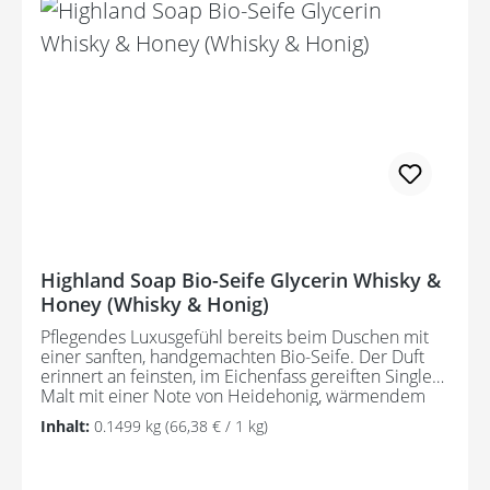
Pflanzenölen gewonnen), Wasser, nachhaltiges Bio-
Palmöl, Sorbitol, Sodium Cocoate* (Bio-Kokosnuss),
Decylglucosid, Natriumchlorid, Cymbopogon Citratus
( Zitronengras) Blattöl, Palmfettsäure,
Kokosnussfettsäure, Pentanatriumpentetat,
Tetranatriumetidronat, Citral, Limonen, Geraniol,
Linalool, Citronellol *Biologisch hergestellte Zutat.
Potentielle Allergene, natürlich vorkommend in
ätherischen Ölen.
Highland Soap Bio-Seife Glycerin Whisky &
Honey (Whisky & Honig)
Pflegendes Luxusgefühl bereits beim Duschen mit
einer sanften, handgemachten Bio-Seife. Der Duft
erinnert an feinsten, im Eichenfass gereiften Single
Malt mit einer Note von Heidehonig, wärmendem
ätherischen Orangenöl und würzigem Zimt mit
Inhalt:
0.1499 kg
(66,38 € / 1 kg)
Nelken. Die Seife ist frei von Mikroplastik.
Hergestellt aus ausschließlich nachhaltigen
Rohstoffen und zertifizierten Bio-