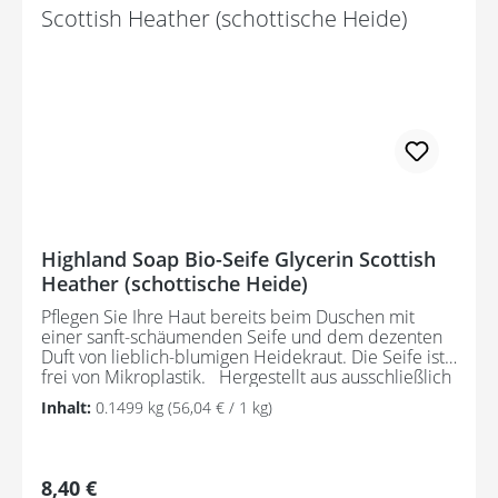
Glycerin* (aus Bio-Pflanzenölen gewonnen), Wasser,
nachhaltiges Bio-Palmöl, Sorbitol, Sodium Cocoate*
(Bio-Kokosnuss), Decylglucosid, Natriumchlorid,
Lavendel-Blütenöl, Palmfettsäure,
Kokosnussfettsäure, Lavendel
Blume, Pentanatriumpentetat, Tetranatriumetidronat,
Linalool, Limonen, CI 17200, CI 42090. *Biologisch
hergestellte Zutat. Potentielle Allergene, natürlich
vorkommend in ätherischen Ölen.
Highland Soap Bio-Seife Glycerin Scottish
Heather (schottische Heide)
Pflegen Sie Ihre Haut bereits beim Duschen mit
einer sanft-schäumenden Seife und dem dezenten
Duft von lieblich-blumigen Heidekraut. Die Seife ist
frei von Mikroplastik. Hergestellt aus ausschließlich
nachhaltigen Rohstoffen und zertifizierten Bio-
Inhalt:
0.1499 kg
(56,04 € / 1 kg)
Pflanzenölen entfaltet die Seife ihre tief
feuchtigkeitsspendende Wirkung und das
enthaltene Glycerin macht es möglich, die
Feuchtigkeit in der Haut einzuschließen. Besonders
Regulärer Preis:
8,40 €
pflegend für empfindliche Haut und