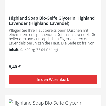
vorkommend in ätherischen Ölen.
Highland Soap Bio-Seife Glycerin Highland
Lavender (Highland Lavendel)
Pflegen Sie Ihre Haut bereits beim Duschen mit
einem dem entspannenden Duft nach Lavendel. Die
heilenden und antiseptischen Eigenschaften des
Lavendels beruhigen die Haut. Die Seife ist frei von
Mikroplastik. Hergestellt aus ausschließlich
Inhalt:
0.1499 kg
(56,04 € / 1 kg)
nachhaltigen Rohstoffen und zertifizierten Bio-
Pflanzenölen entfaltet die Seife ihre tief
feuchtigkeitsspendende Wirkung und das
enthaltene Glycerin macht es möglich, die
Regulärer Preis:
8,40 €
Feuchtigkeit in der Haut einzuschließen. Besonders
pflegend für empfindliche Haut und
bei Hauterkrankungen wie Aknen, Ekzeme,
In den Warenkorb
Schuppenflechten, Rosazea. Angereichert mit
natürlichen Pflanzenstoffen und ätherischen
Ölen, erhältlich in wundervollen Düften. Highland
Lavender - Seife mit entspannenden, antiseptischen
und heilenden Eigenschaften, die zu eine
Beruhigung der Haut beitragen kann. Inhaltsstoffe: