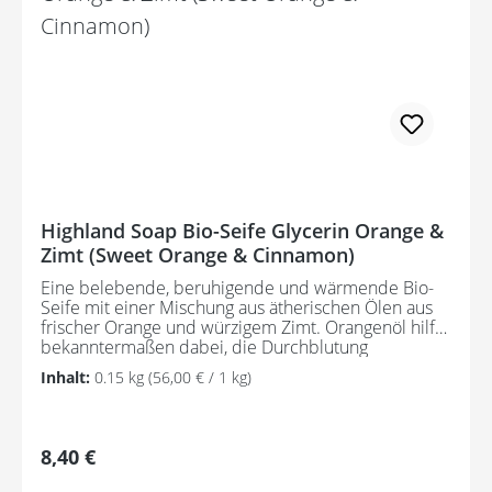
Decylglucosid, Natriumchlorid, Parfum,
Palmfettsäure, Kokosnussfettsäure, Rubus Idaeus
(Himbeere) Blatt, Rubus Idaeus (Himbeere) Samenöl,
Pentanatriumpentetat, Tetranatriumetidronat,
Eugenol, Hexylzimt, Linalool, Citronellol, Limonen,
Citrol CI 17200. *Biologisch hergestellte Zutat.
Potentielle Allergene, natürlich vorkommend in
ätherischen Ölen.
Highland Soap Bio-Seife Glycerin Orange &
Zimt (Sweet Orange & Cinnamon)
Eine belebende, beruhigende und wärmende Bio-
Seife mit einer Mischung aus ätherischen Ölen aus
frischer Orange und würzigem Zimt. Orangenöl hilft
bekanntermaßen dabei, die Durchblutung
anzuregen und Hautunreinheiten zu beseitigen. Zimt
Inhalt:
0.15 kg
(56,00 € / 1 kg)
wird wegen seines würzigen, warmen Dufts und
seiner beruhigenden Wirkung verwendet, ist aber
auch dafür bekannt, gut für fettige Hauttypen zu sein
und eine leicht tonisierende Wirkung zu haben.
Regulärer Preis:
8,40 €
Hergestellt mit hautfreundlichem Glycerin aus
ausschließlich nachhaltigen Rohstoffen und