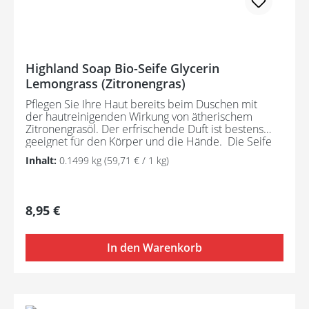
Highland Soap Bio-Seife Glycerin
Lemongrass (Zitronengras)
Pflegen Sie Ihre Haut bereits beim Duschen mit
der hautreinigenden Wirkung von ätherischem
Zitronengrasöl. Der erfrischende Duft ist bestens
geeignet für den Körper und die Hände. Die Seife
ist frei von Mikroplastik. Hergestellt aus
Inhalt:
0.1499 kg
(59,71 € / 1 kg)
ausschließlich nachhaltigen Rohstoffen und
zertifizierten Bio-Pflanzenölen entfaltet die Seife ihre
tief feuchtigkeitsspendende Wirkung und das
enthaltene Glycerin macht es möglich, die
Regulärer Preis:
8,95 €
Feuchtigkeit in der Haut einzuschließen. Besonders
pflegend für empfindliche Haut und
bei Hauterkrankungen wie Aknen, Ekzeme,
In den Warenkorb
Schuppenflechten, Rosazea. Angereichert mit
natürlichen Pflanzenstoffen und ätherischen
Ölen, erhältlich in wundervollen Düften.
Lemongrass - der erfrischende Duft belebt Körper
und Geist. Inhaltsstoffe: Glycerin* (aus Bio-