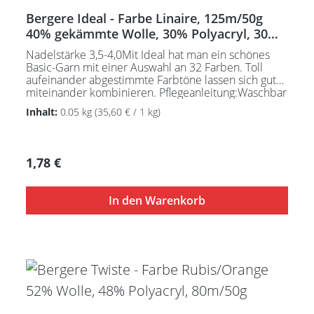
Bergere Ideal - Farbe Linaire, 125m/50g
40% gekämmte Wolle, 30% Polyacryl, 30%
Polyamid
Nadelstärke 3,5-4,0Mit Ideal hat man ein schönes
Basic-Garn mit einer Auswahl an 32 Farben. Toll
aufeinander abgestimmte Farbtöne lassen sich gut
miteinander kombinieren. Pflegeanleitung:Waschbar
bei 30°C - sehr schonend / Wolle(Wollschleudern /
Inhalt:
0.05 kg
(35,60 € / 1 kg)
nicht schleudern)
Regulärer Preis:
1,78 €
In den Warenkorb