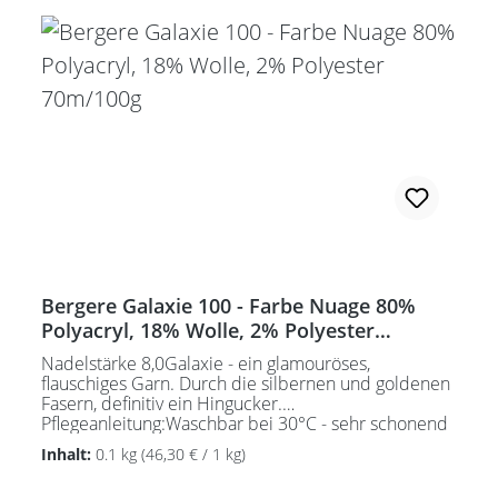
Bergere Galaxie 100 - Farbe Nuage 80%
Polyacryl, 18% Wolle, 2% Polyester
70m/100g
Nadelstärke 8,0Galaxie - ein glamouröses,
flauschiges Garn. Durch die silbernen und goldenen
Fasern, definitiv ein Hingucker.
Pflegeanleitung:Waschbar bei 30°C - sehr schonend
/ Wolle(Wollschleudern / nicht schleudern)
Inhalt:
0.1 kg
(46,30 € / 1 kg)