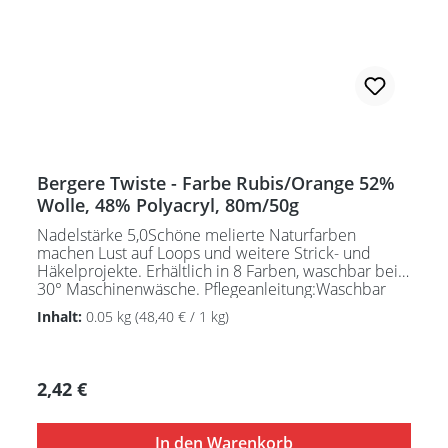
Bergere Twiste - Farbe Rubis/Orange 52%
Wolle, 48% Polyacryl, 80m/50g
Nadelstärke 5,0Schöne melierte Naturfarben
machen Lust auf Loops und weitere Strick- und
Häkelprojekte. Erhältlich in 8 Farben, waschbar bei
30° Maschinenwäsche. Pflegeanleitung:Waschbar
bei 30°C - sehr schonend / Wolle(Wollschleudern /
Inhalt:
0.05 kg
(48,40 € / 1 kg)
nicht schleudern)
Regulärer Preis:
2,42 €
In den Warenkorb