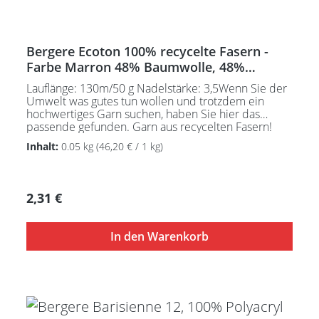
Bergere Ecoton 100% recycelte Fasern -
Farbe Marron 48% Baumwolle, 48%
Polyacryl, 4% Div. Fasern
Lauflänge: 130m/50 g Nadelstärke: 3,5Wenn Sie der
Umwelt was gutes tun wollen und trotzdem ein
hochwertiges Garn suchen, haben Sie hier das
passende gefunden. Garn aus recycelten Fasern!
Pflegeanleitung:Waschbar bei 30°C - sehr schonend
Inhalt:
0.05 kg
(46,20 € / 1 kg)
/ Wolle(Wollschleudern / nicht schleudern)
Regulärer Preis:
2,31 €
In den Warenkorb