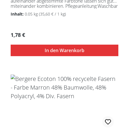
aufeinander abgestimmte Farbtöne lassen sich gut
miteinander kombinieren. Pflegeanleitung:Waschbar
bei 30°C - sehr schonend / Wolle(Wollschleudern /
Inhalt:
0.05 kg
(35,60 € / 1 kg)
nicht schleudern)
Regulärer Preis:
1,78 €
In den Warenkorb