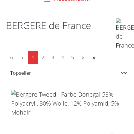
BERGERE de France
Seite
Seite
Seite
Seite
Seite
1
2
3
4
5