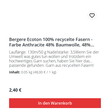
Bergere Ecoton 100% recycelte Fasern -
Farbe Anthracite 48% Baumwolle, 48%
Polyacryl, 4% Div. Fasern
Lauflänge: 130m/50 g Nadelstärke: 3,5Wenn Sie der
Umwelt was gutes tun wollen und trotzdem ein
hochwertiges Garn suchen, haben Sie hier das
passende gefunden. Garn aus recycelten Fasern!
Pflegeanleitung:Waschbar bei 30°C - sehr schonend
Inhalt:
0.05 kg
(48,00 € / 1 kg)
/ Wolle(Wollschleudern / nicht schleudern)
Regulärer Preis:
2,40 €
In den Warenkorb