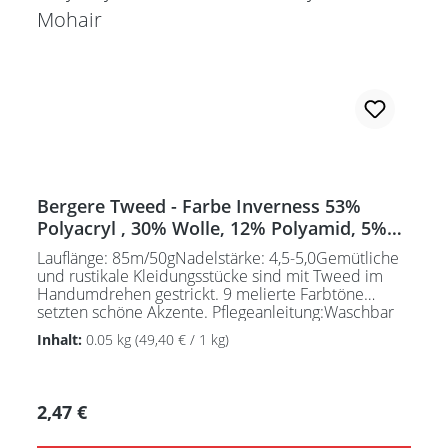
Bergere Tweed - Farbe Inverness 53%
Polyacryl , 30% Wolle, 12% Polyamid, 5%
Mohair
Lauflänge: 85m/50gNadelstärke: 4,5-5,0Gemütliche
und rustikale Kleidungsstücke sind mit Tweed im
Handumdrehen gestrickt. 9 melierte Farbtöne
setzten schöne Akzente. Pflegeanleitung:Waschbar
bei 30°C - sehr schonend / Wolle(Wollschleudern /
Inhalt:
0.05 kg
(49,40 € / 1 kg)
nicht schleudern)
Regulärer Preis:
2,47 €