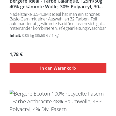
Bergere Ideal - Farbe Calanque, 125m/50g
40% gekämmte Wolle, 30% Polyacryl, 30%
Polyamid
Nadelstärke 3,5-4,0Mit Ideal hat man ein schönes
Basic-Garn mit einer Auswahl an 32 Farben. Toll
aufeinander abgestimmte Farbtöne lassen sich gut
miteinander kombinieren. Pflegeanleitung:Waschbar
bei 30°C - sehr schonend / Wolle(Wollschleudern /
Inhalt:
0.05 kg
(35,60 € / 1 kg)
nicht schleudern)
Regulärer Preis:
1,78 €
In den Warenkorb