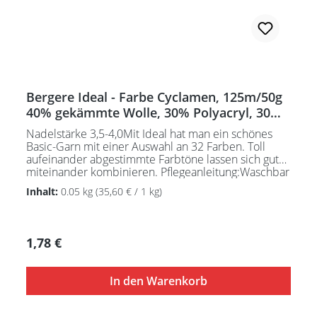
Bergere Ideal - Farbe Cyclamen, 125m/50g
40% gekämmte Wolle, 30% Polyacryl, 30%
Polyamid
Nadelstärke 3,5-4,0Mit Ideal hat man ein schönes
Basic-Garn mit einer Auswahl an 32 Farben. Toll
aufeinander abgestimmte Farbtöne lassen sich gut
miteinander kombinieren. Pflegeanleitung:Waschbar
bei 30°C - sehr schonend / Wolle(Wollschleudern /
Inhalt:
0.05 kg
(35,60 € / 1 kg)
nicht schleudern)
Regulärer Preis:
1,78 €
In den Warenkorb