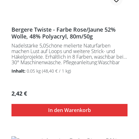
Bergere Twiste - Farbe Rose/Jaune 52%
Wolle, 48% Polyacryl, 80m/50g
Nadelstärke 5,0Schöne melierte Naturfarben
machen Lust auf Loops und weitere Strick- und
Häkelprojekte. Erhältlich in 8 Farben, waschbar bei
30° Maschinenwäsche. Pflegeanleitung:Waschbar
bei 30°C - sehr schonend / Wolle(Wollschleudern /
Inhalt:
0.05 kg
(48,40 € / 1 kg)
nicht schleudern)
Regulärer Preis:
2,42 €
In den Warenkorb