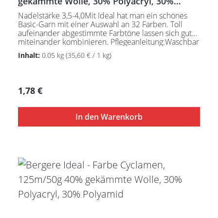
gekämmte Wolle, 30% Polyacryl, 30%
Polyamid
Nadelstärke 3,5-4,0Mit Ideal hat man ein schönes
Basic-Garn mit einer Auswahl an 32 Farben. Toll
aufeinander abgestimmte Farbtöne lassen sich gut
miteinander kombinieren. Pflegeanleitung:Waschbar
bei 30°C - sehr schonend / Wolle(Wollschleudern /
Inhalt:
0.05 kg
(35,60 € / 1 kg)
nicht schleudern)
Regulärer Preis:
1,78 €
In den Warenkorb