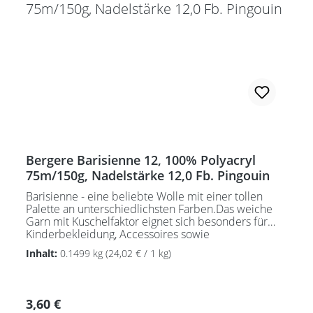
Bergere Barisienne 12, 100% Polyacryl
75m/150g, Nadelstärke 12,0 Fb. Pingouin
Barisienne - eine beliebte Wolle mit einer tollen
Palette an unterschiedlichsten Farben.Das weiche
Garn mit Kuschelfaktor eignet sich besonders für
Kinderbekleidung, Accessoires sowie
Heimtextilien.Nadelstärke 4 - 4,5
Inhalt:
0.1499 kg
(24,02 € / 1 kg)
mmPflegeanleitung:Waschbar bei 30°C - sehr
schonend / Wolle(Wollschleudern / nicht schleudern)
Regulärer Preis:
3,60 €