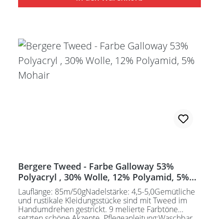
Bergere Tweed - Farbe Galloway 53%
Polyacryl , 30% Wolle, 12% Polyamid, 5%
Mohair
Lauflänge: 85m/50gNadelstärke: 4,5-5,0Gemütliche
und rustikale Kleidungsstücke sind mit Tweed im
Handumdrehen gestrickt. 9 melierte Farbtöne
setzten schöne Akzente. Pflegeanleitung:Waschbar