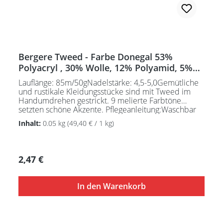
Bergere Tweed - Farbe Donegal 53%
Polyacryl , 30% Wolle, 12% Polyamid, 5%
Mohair
Lauflänge: 85m/50gNadelstärke: 4,5-5,0Gemütliche
und rustikale Kleidungsstücke sind mit Tweed im
Handumdrehen gestrickt. 9 melierte Farbtöne
setzten schöne Akzente. Pflegeanleitung:Waschbar
bei 30°C - sehr schonend / Wolle(Wollschleudern /
Inhalt:
0.05 kg
(49,40 € / 1 kg)
nicht schleudern)
Regulärer Preis:
2,47 €
In den Warenkorb