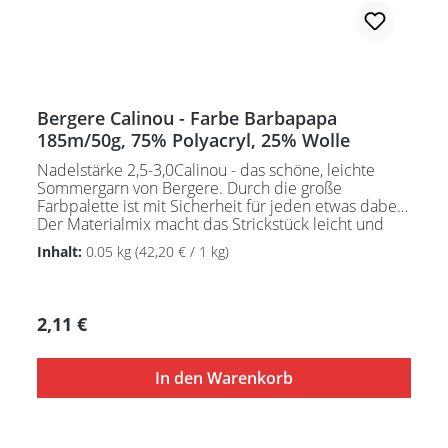
Bergere Calinou - Farbe Barbapapa
185m/50g, 75% Polyacryl, 25% Wolle
Nadelstärke 2,5-3,0Calinou - das schöne, leichte
Sommergarn von Bergere. Durch die große
Farbpalette ist mit Sicherheit für jeden etwas dabei.
Der Materialmix macht das Strickstück leicht und
griffig. Die Wolle ist farbecht und behält auch nach
Inhalt:
0.05 kg
(42,20 € / 1 kg)
dem Waschen seine Form.Pflegeanleitung:Waschbar
bei 30°C - sehr schonend / Wolle(Wollschleudern /
nicht schleudern)
Regulärer Preis:
2,11 €
In den Warenkorb