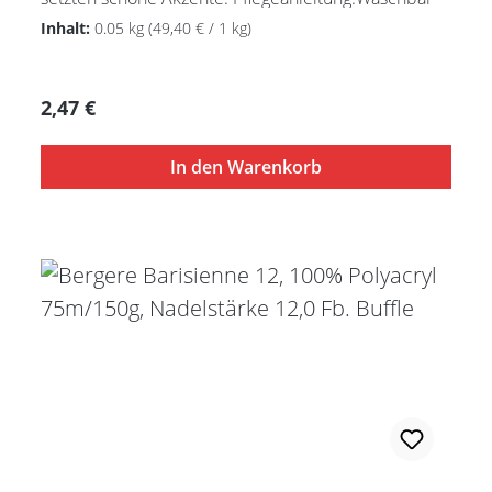
bei 30°C - sehr schonend / Wolle(Wollschleudern /
Inhalt:
0.05 kg
(49,40 € / 1 kg)
nicht schleudern)
Regulärer Preis:
2,47 €
In den Warenkorb