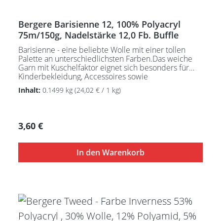
Bergere Barisienne 12, 100% Polyacryl
75m/150g, Nadelstärke 12,0 Fb. Buffle
Barisienne - eine beliebte Wolle mit einer tollen
Palette an unterschiedlichsten Farben.Das weiche
Garn mit Kuschelfaktor eignet sich besonders für
Kinderbekleidung, Accessoires sowie
Heimtextilien.Nadelstärke 4 - 4,5
Inhalt:
0.1499 kg
(24,02 € / 1 kg)
mmPflegeanleitung:Waschbar bei 30°C - sehr
schonend / Wolle(Wollschleudern / nicht schleudern)
Regulärer Preis:
3,60 €
In den Warenkorb