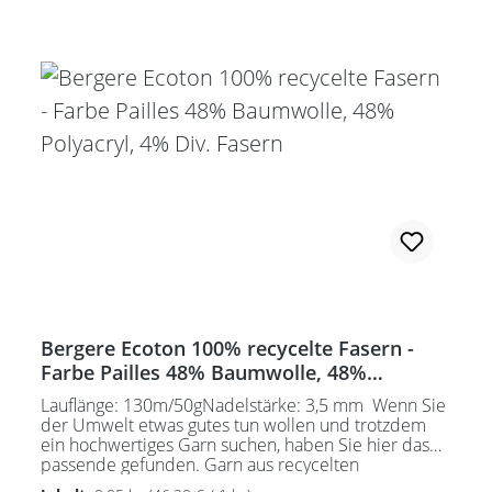
Bergere Ecoton 100% recycelte Fasern -
Farbe Pailles 48% Baumwolle, 48%
Polyacryl, 4% Div. Fasern
Lauflänge: 130m/50gNadelstärke: 3,5 mm Wenn Sie
der Umwelt etwas gutes tun wollen und trotzdem
ein hochwertiges Garn suchen, haben Sie hier das
passende gefunden. Garn aus recycelten
Fasern! Pflegeanleitung: Waschbar bei 30°C - sehr