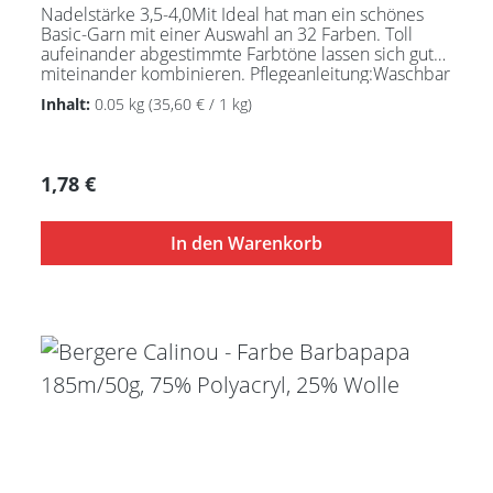
Polyamid
Nadelstärke 3,5-4,0Mit Ideal hat man ein schönes
Basic-Garn mit einer Auswahl an 32 Farben. Toll
aufeinander abgestimmte Farbtöne lassen sich gut
miteinander kombinieren. Pflegeanleitung:Waschbar
bei 30°C - sehr schonend / Wolle(Wollschleudern /
Inhalt:
0.05 kg
(35,60 € / 1 kg)
nicht schleudern)
Regulärer Preis:
1,78 €
In den Warenkorb