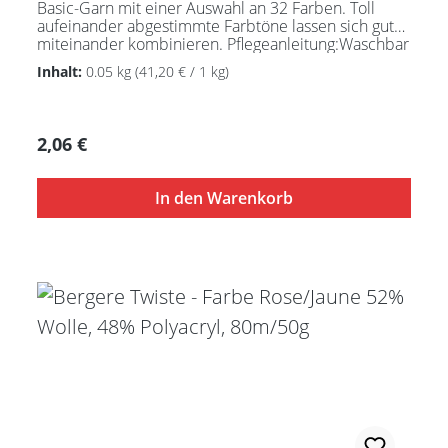
Basic-Garn mit einer Auswahl an 32 Farben. Toll
aufeinander abgestimmte Farbtöne lassen sich gut
miteinander kombinieren. Pflegeanleitung:Waschbar
bei 30°C - sehr schonend / Wolle(Wollschleudern /
Inhalt:
0.05 kg
(41,20 € / 1 kg)
nicht schleudern)
Regulärer Preis:
2,06 €
In den Warenkorb