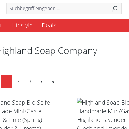
r
Lifestyle
Deals
Highland Soap Company
Seite
Seite
Seite
1
2
3