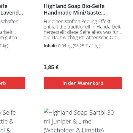
t Oil,
ife
Highland Soap Bio-Seife
)
 Lavender
Handmade Mini/Gäste
alm
rganic Palm)
Highland Honey & Oats
nschaften
Für einen sanften Peeling-Effekt
s) Oil,
(Hochland Honig & Hafer)
enthält die traditionell in Handarbeit
rmum parkii
darbeit
hergestellt diese Seife alles, was für
em guten
die Haut wichtig ist. Ätherische Öle
)
t.
und Meeresalgen sorgen für einen
storat
1 kg)
Inhalt:
0.04 kg
(96,25 € / 1 kg)
wunderbar frischen Duft.
opogon
einen
Feuchtigkeitsspendende Sheabutter
töl,
.
und Kakaobutter in bester
r) Wurzelöl,
Sheabutter
Qualität sowie
, Linalool,
Regulärer Preis:
3,85 €
r
reines, schottisches Hochlandwasser,
angereichert mit wichtigen
hlandwasser,
Vitaminen und natürlichen
en Ölen.
orb
In den Warenkorb
en
Antioxidantien reinigen und pflegen
n
die Haut zugleich. Handgefertigt in
und pflegen
kleinen Chargen aus ausschließlich
nachhaltigen Rohstoffen und
chließlich
zertifizierten Bio-
 und
Pflanzenölen. Sowohl die Seife selbst
nölen.
als auch die Verpackung sind frei von
ls auch die
Mikroplastik. -
feuchtigkeitsspendend - sanfte