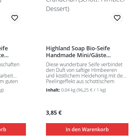
ife
Highland Soap Bio-Seife
te
Handmade Mini/Gäste
Hochland
Scottish Raspberry Cranachan
nschaften
Diese wunderbare Seife verbindet
(schott. Himbeer Dessert)
den Duft von saftige Himbeeren
darbeit
und köstlichem Heidehonig mit dem
em guten
Peelingeffekt aus schottischem
t.
Hafermehl. Ätherische Öle und
g)
Inhalt:
0.04 kg
(96,25 € / 1 kg)
Meeresalgen sorgen für einen
einen
wunderbar frischen Duft.
.
Feuchtigkeitsspendende Sheabutter
Sheabutter
und Kakaobutter in bester
Regulärer Preis:
3,85 €
r
Qualität sowie
reines, schottisches Hochlandwasser,
hlandwasser,
angereichert mit wichtigen
orb
In den Warenkorb
en
Vitaminen und natürlichen
n
Antioxidantien reinigen und pflegen