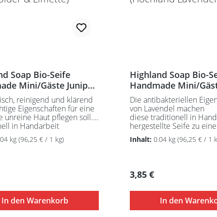
nd Soap Bio-Seife
Highland Soap Bio-Se
de Mini/Gäste Juniper
Handmade Mini/Gäs
 (Spring) (Wacholder &
Highland Lavender (
isch, reinigend und klärend
Die antibakteriellen Eige
e)
Lavendel)
htige Eigenschaften für eine
von Lavendel machen
ie unreine Haut pflegen soll.
diese traditionell in Han
nell in Handarbeit
hergestellte Seife zu ein
lt enthält diese Seife alles,
Pflegeprodukt für die Hau
.04 kg
(96,25 € / 1 kg)
Inhalt:
0.04 kg
(96,25 € / 1 k
die Haut wichtig ist.
Ätherische Öle und
che Öle und
Meeresalgen sorgen für 
lgen sorgen für einen
wunderbar frischen Duft
ar frischen Duft.
Feuchtigkeitsspendende 
er Preis:
Regulärer Preis:
3,85 €
gkeitsspendende Sheabutter
und Kakaobutter in beste
obutter in bester
Qualität sowie
 sowie
reines, schottisches Hoc
In den Warenkorb
In den Warenk
schottisches Hochlandwasser,
angereichert mit wichtig
hert mit wichtigen
Vitaminen und natürliche