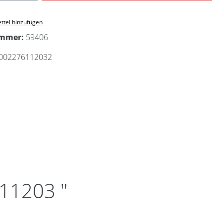
ttel hinzufügen
ummer:
59406
002276112032
11203 "