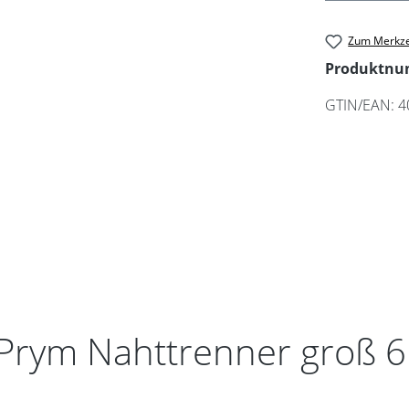
Zum Merkze
Produktn
GTIN/EAN:
4
"Prym Nahttrenner groß 6