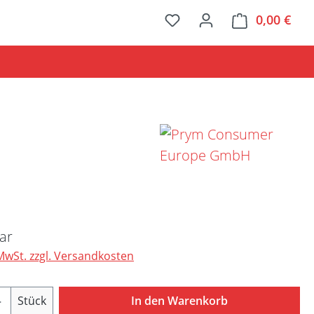
0,00 €
Ware
Preis:
ar
 MwSt. zzgl. Versandkosten
Anzahl: Gib den gewünschten Wert ein ode
Stück
In den Warenkorb