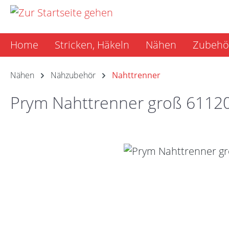
m Hauptinhalt springen
Zur Suche springen
Zur Hauptnavigation springen
Home
Stricken, Häkeln
Nähen
Zubehö
Nähen
Nähzubehör
Nahttrenner
Prym Nahttrenner groß 6112
Bildergalerie überspringen