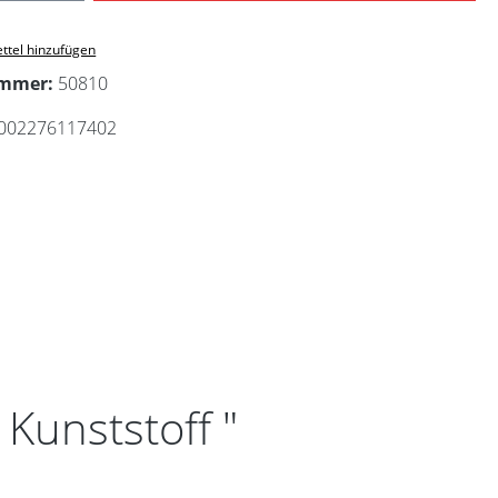
ttel hinzufügen
ummer:
50810
002276117402
Kunststoff "