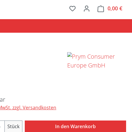
0,00 €
Ware
Preis:
ar
 MwSt. zzgl. Versandkosten
Anzahl: Gib den gewünschten Wert ein ode
Stück
In den Warenkorb