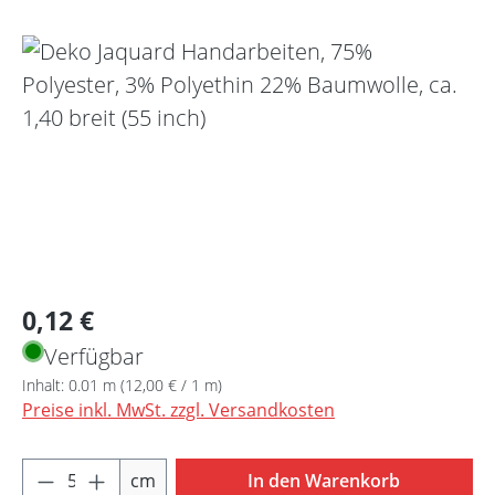
Bildergalerie überspringen
Regulärer Preis:
0,12 €
Verfügbar
Inhalt:
0.01 m
(12,00 € / 1 m)
Preise inkl. MwSt. zzgl. Versandkosten
Produkt Anzahl: Gib den gewünschten Wert 
cm
In den Warenkorb