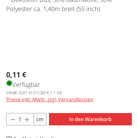
Regulärer Preis:
0,11 €
Verfügbar
Inhalt:
0.01 m
(11,00 € / 1 m)
Preise inkl. MwSt. zzgl. Versandkosten
Produkt Anzahl: Gib den gewünschten Wert 
cm
In den Warenkorb