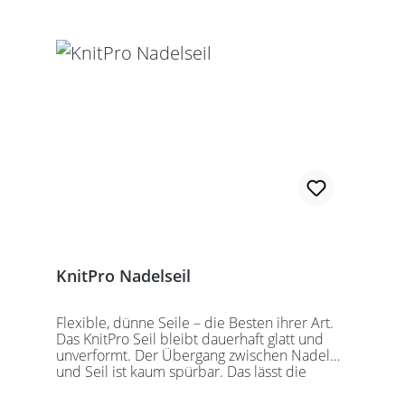
KnitPro Nadelseil
Flexible, dünne Seile – die Besten ihrer Art.
Das KnitPro Seil bleibt dauerhaft glatt und
unverformt. Der Übergang zwischen Nadel
und Seil ist kaum spürbar. Das lässt die
Maschen sanft abgleiten. Ein Loch im
Gewinde ermöglicht zusätzliches Fixieren der