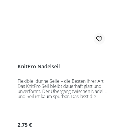
sollten Sie kurze Nadelspitzen auswählen.
KnitPro Nadelseil
Flexible, dünne Seile – die Besten ihrer Art.
Das KnitPro Seil bleibt dauerhaft glatt und
unverformt. Der Übergang zwischen Nadel
und Seil ist kaum spürbar. Das lässt die
Maschen sanft abgleiten. Ein Loch im
Gewinde ermöglicht zusätzliches Fixieren der
KnitPro Nadelspitzen mit Hilfe eines speziell
entwickelten Schlüssels, welcher der KnitPro
Packung beigefügt ist. KnitPro Seilkappen
Regulärer Preis:
2,75 €
sorgen für eine einfache Aufbewahrung oder