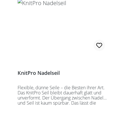
wechselbaren Nadelspitzen verbunden
werden. Für eine 40er Rundstricknadel
sollten Sie kurze Nadelspitzen auswählen.
KnitPro Nadelseil
Flexible, dünne Seile – die Besten ihrer Art.
Das KnitPro Seil bleibt dauerhaft glatt und
unverformt. Der Übergang zwischen Nadel
und Seil ist kaum spürbar. Das lässt die
Maschen sanft abgleiten. Ein Loch im
Gewinde ermöglicht zusätzliches Fixieren der
KnitPro Nadelspitzen mit Hilfe eines speziell
entwickelten Schlüssels, welcher der KnitPro