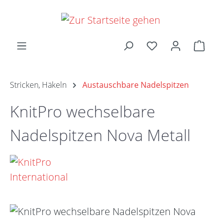
Zum Hauptinhalt springen
Ware
Stricken, Häkeln
Austauschbare Nadelspitzen
KnitPro wechselbare
Nadelspitzen Nova Metall
Bildergalerie überspringen