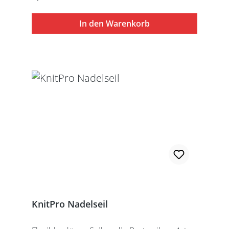
Stilllegung des Strickwerks. Das KnitPro Set
besteht aus 1 Seil, 2 Seilkappen und dem
In den Warenkorb
speziell entwickelten KnitPro
Schraubschlüssel. Die angegebene
Seillänge bezieht sich immer auf die fertig
zusammengeschraubte Rundstricknadel!
Alle KnitPro Seile können mit allen KnitPro
wechselbaren Nadelspitzen verbunden
werden. Für eine 40er Rundstricknadel
sollten Sie kurze Nadelspitzen auswählen.
KnitPro Nadelseil