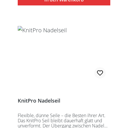
speziell entwickelten KnitPro
Schraubschlüssel. Die angegebene
Seillänge bezieht sich immer auf die fertig
zusammengeschraubte Rundstricknadel!
Alle KnitPro Seile können mit allen KnitPro
wechselbaren Nadelspitzen verbunden
werden. Für eine 40er Rundstricknadel
sollten Sie kurze Nadelspitzen auswählen.
KnitPro Nadelseil
Flexible, dünne Seile – die Besten ihrer Art.
Das KnitPro Seil bleibt dauerhaft glatt und
unverformt. Der Übergang zwischen Nadel