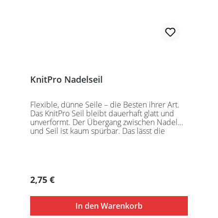
KnitPro Nadelseil
Flexible, dünne Seile – die Besten ihrer Art.
Das KnitPro Seil bleibt dauerhaft glatt und
unverformt. Der Übergang zwischen Nadel
und Seil ist kaum spürbar. Das lässt die
Maschen sanft abgleiten. Ein Loch im
Gewinde ermöglicht zusätzliches Fixieren der
KnitPro Nadelspitzen mit Hilfe eines speziell
entwickelten Schlüssels, welcher der KnitPro
Packung beigefügt ist. KnitPro Seilkappen
Regulärer Preis:
2,75 €
sorgen für eine einfache Aufbewahrung oder
Stilllegung des Strickwerks. Das KnitPro Set
besteht aus 1 Seil, 2 Seilkappen und dem
In den Warenkorb
speziell entwickelten KnitPro