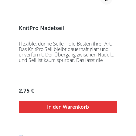
KnitPro Nadelseil
Flexible, dünne Seile – die Besten ihrer Art.
Das KnitPro Seil bleibt dauerhaft glatt und
unverformt. Der Übergang zwischen Nadel
und Seil ist kaum spürbar. Das lässt die
Maschen sanft abgleiten. Ein Loch im
Gewinde ermöglicht zusätzliches Fixieren der
KnitPro Nadelspitzen mit Hilfe eines speziell
entwickelten Schlüssels, welcher der KnitPro
Packung beigefügt ist. KnitPro Seilkappen
Regulärer Preis:
2,75 €
sorgen für eine einfache Aufbewahrung oder
Stilllegung des Strickwerks. Das KnitPro Set
besteht aus 1 Seil, 2 Seilkappen und dem
In den Warenkorb
speziell entwickelten KnitPro
Schraubschlüssel. Die angegebene
Seillänge bezieht sich immer auf die fertig
zusammengeschraubte Rundstricknadel!
Alle KnitPro Seile können mit allen KnitPro