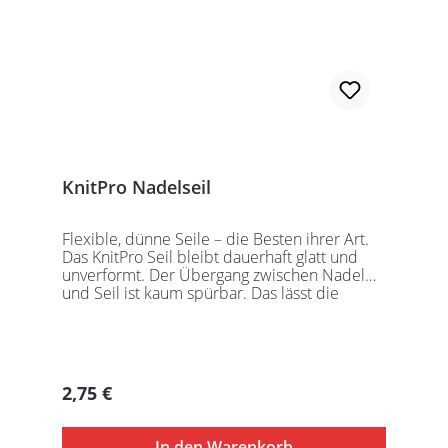
KnitPro Nadelseil
Flexible, dünne Seile – die Besten ihrer Art.
Das KnitPro Seil bleibt dauerhaft glatt und
unverformt. Der Übergang zwischen Nadel
und Seil ist kaum spürbar. Das lässt die
Maschen sanft abgleiten. Ein Loch im
Gewinde ermöglicht zusätzliches Fixieren der
KnitPro Nadelspitzen mit Hilfe eines speziell
entwickelten Schlüssels, welcher der KnitPro
Packung beigefügt ist. KnitPro Seilkappen
Regulärer Preis:
2,75 €
sorgen für eine einfache Aufbewahrung oder
Stilllegung des Strickwerks. Das KnitPro Set
besteht aus 1 Seil, 2 Seilkappen und dem
In den Warenkorb