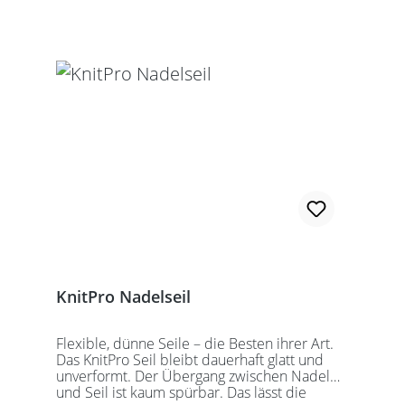
Schraubschlüssel. Die angegebene
Seillänge bezieht sich immer auf die fertig
zusammengeschraubte Rundstricknadel!
Alle KnitPro Seile können mit allen KnitPro
wechselbaren Nadelspitzen verbunden
werden. Für eine 40er Rundstricknadel
sollten Sie kurze Nadelspitzen auswählen.
KnitPro Nadelseil
Flexible, dünne Seile – die Besten ihrer Art.
Das KnitPro Seil bleibt dauerhaft glatt und
unverformt. Der Übergang zwischen Nadel
und Seil ist kaum spürbar. Das lässt die