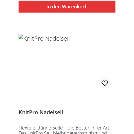
besteht aus 1 Seil, 2 Seilkappen und dem
In den Warenkorb
speziell entwickelten KnitPro
Schraubschlüssel. Die angegebene
Seillänge bezieht sich immer auf die fertig
zusammengeschraubte Rundstricknadel!
Alle KnitPro Seile können mit allen KnitPro
wechselbaren Nadelspitzen verbunden
werden. Für eine 40er Rundstricknadel
sollten Sie kurze Nadelspitzen auswählen.
KnitPro Nadelseil
Flexible, dünne Seile – die Besten ihrer Art.
Das KnitPro Seil bleibt dauerhaft glatt und