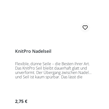
KnitPro Nadelseil
Flexible, dünne Seile – die Besten ihrer Art.
Das KnitPro Seil bleibt dauerhaft glatt und
unverformt. Der Übergang zwischen Nadel
und Seil ist kaum spürbar. Das lässt die
Maschen sanft abgleiten. Ein Loch im
Gewinde ermöglicht zusätzliches Fixieren der
KnitPro Nadelspitzen mit Hilfe eines speziell
entwickelten Schlüssels, welcher der KnitPro
Packung beigefügt ist. KnitPro Seilkappen
Regulärer Preis:
2,75 €
sorgen für eine einfache Aufbewahrung oder
Stilllegung des Strickwerks. Das KnitPro Set