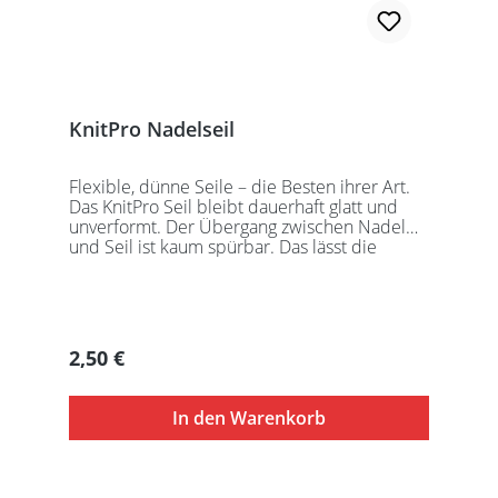
KnitPro Nadelseil
Flexible, dünne Seile – die Besten ihrer Art.
Das KnitPro Seil bleibt dauerhaft glatt und
unverformt. Der Übergang zwischen Nadel
und Seil ist kaum spürbar. Das lässt die
Maschen sanft abgleiten. Ein Loch im
Gewinde ermöglicht zusätzliches Fixieren der
KnitPro Nadelspitzen mit Hilfe eines speziell
entwickelten Schlüssels, welcher der KnitPro
Packung beigefügt ist. KnitPro Seilkappen
Regulärer Preis:
2,50 €
sorgen für eine einfache Aufbewahrung oder
Stilllegung des Strickwerks. Das KnitPro Set
besteht aus 1 Seil, 2 Seilkappen und dem
In den Warenkorb
speziell entwickelten KnitPro
Schraubschlüssel. Die angegebene
Seillänge bezieht sich immer auf die fertig
zusammengeschraubte Rundstricknadel!