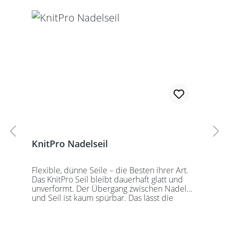
Alle KnitPro Seile können mit allen KnitPro
wechselbaren Nadelspitzen verbunden
werden. Für eine 40er Rundstricknadel
sollten Sie kurze Nadelspitzen auswählen.
KnitPro Nadelseil
Flexible, dünne Seile – die Besten ihrer Art.
Das KnitPro Seil bleibt dauerhaft glatt und
unverformt. Der Übergang zwischen Nadel
und Seil ist kaum spürbar. Das lässt die
Maschen sanft abgleiten. Ein Loch im
Gewinde ermöglicht zusätzliches Fixieren der
KnitPro Nadelspitzen mit Hilfe eines speziell