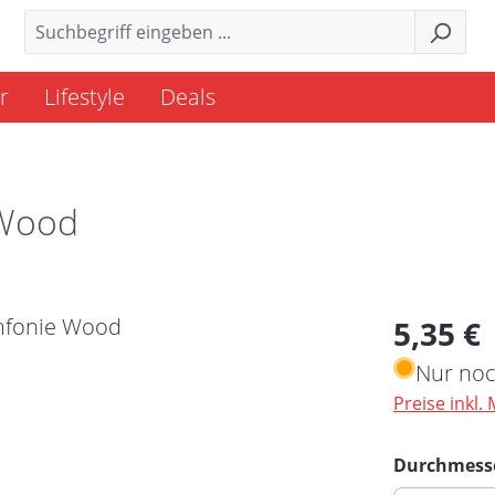
r
Lifestyle
Deals
 Wood
Regulärer 
5,35 €
Nur noc
Preise inkl.
Durchmess