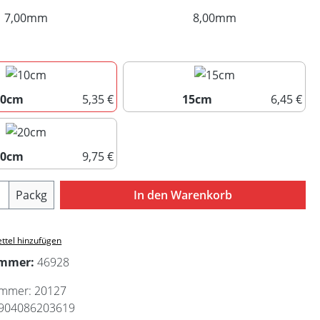
7,00mm
(Diese Option ist zurzeit nicht verfügbar.)
8,00mm
(Diese Option ist 
uswählen
10cm
5,35 €
15cm
6,45 €
10cm
15cm
20cm
9,75 €
20cm
Anzahl: Gib den gewünschten Wert ein ode
Packg
In den Warenkorb
ttel hinzufügen
ummer:
46928
ummer:
20127
904086203619