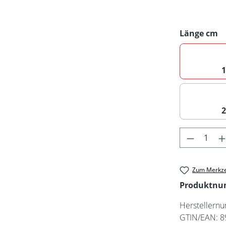
a
Länge cm
Produkt 
Zum Merkze
Produktn
Herstellern
GTIN/EAN:
8