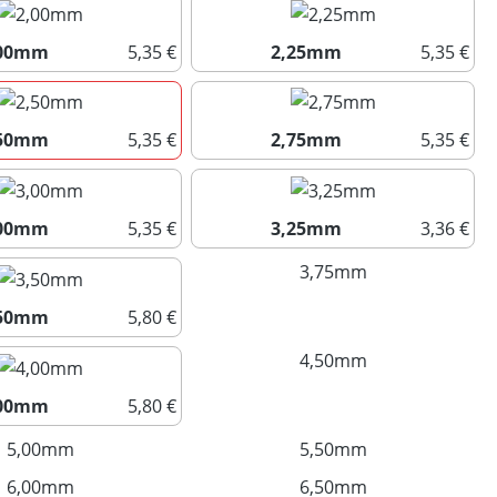
,00mm
5,35 €
2,25mm
5,35 €
2,00mm
2,25mm
,50mm
5,35 €
2,75mm
5,35 €
2,50mm
2,75mm
,00mm
5,35 €
3,25mm
3,36 €
3,00mm
3,25mm
3,75mm
(Diese Option ist 
,50mm
5,80 €
3,50mm
4,50mm
(Diese Option ist 
,00mm
5,80 €
4,00mm
5,00mm
(Diese Option ist zurzeit nicht verfügbar.)
5,50mm
(Diese Option ist 
6,00mm
(Diese Option ist zurzeit nicht verfügbar.)
6,50mm
(Diese Option ist 