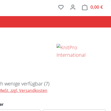
0,00 €
Ware
Preis:
h wenige verfügbar (7)
 MwSt. zzgl. Versandkosten
auswählen
er