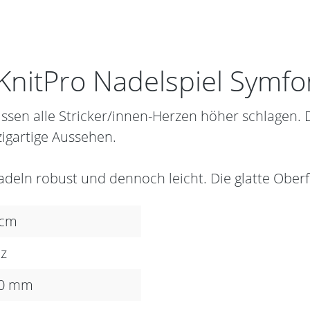
KnitPro Nadelspiel Symfo
ssen alle Stricker/innen-Herzen höher schlagen.
zigartige Aussehen.
adeln robust und dennoch leicht. Die glatte Oberf
 cm
z
50 mm