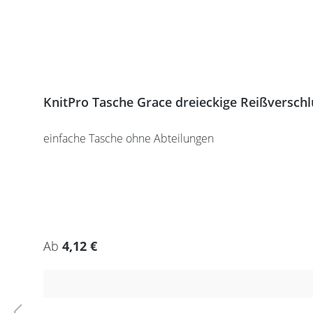
KnitPro Tasche Grace dreieckige Reißversch
einfache Tasche ohne Abteilungen
Regulärer Preis:
Ab
4,12 €