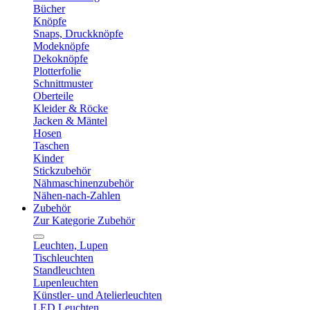
Bücher
Knöpfe
Snaps, Druckknöpfe
Modeknöpfe
Dekoknöpfe
Plotterfolie
Schnittmuster
Oberteile
Kleider & Röcke
Jacken & Mäntel
Hosen
Taschen
Kinder
Stickzubehör
Nähmaschinenzubehör
Nähen-nach-Zahlen
Zubehör
Zur Kategorie Zubehör
Leuchten, Lupen
Tischleuchten
Standleuchten
Lupenleuchten
Künstler- und Atelierleuchten
LED Leuchten