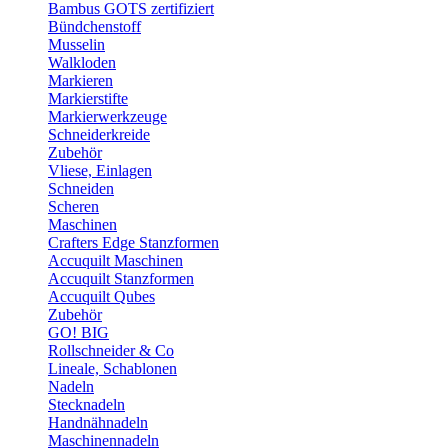
Bambus GOTS zertifiziert
Bündchenstoff
Musselin
Walkloden
Markieren
Markierstifte
Markierwerkzeuge
Schneiderkreide
Zubehör
Vliese, Einlagen
Schneiden
Scheren
Maschinen
Crafters Edge Stanzformen
Accuquilt Maschinen
Accuquilt Stanzformen
Accuquilt Qubes
Zubehör
GO! BIG
Rollschneider & Co
Lineale, Schablonen
Nadeln
Stecknadeln
Handnähnadeln
Maschinennadeln