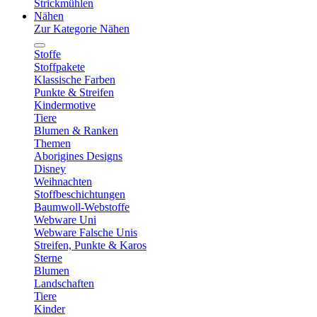
Strickmühlen
Nähen
Zur Kategorie Nähen
Stoffe
Stoffpakete
Klassische Farben
Punkte & Streifen
Kindermotive
Tiere
Blumen & Ranken
Themen
Aborigines Designs
Disney
Weihnachten
Stoffbeschichtungen
Baumwoll-Webstoffe
Webware Uni
Webware Falsche Unis
Streifen, Punkte & Karos
Sterne
Blumen
Landschaften
Tiere
Kinder