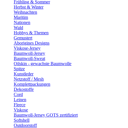
Frühling & Sommer
Herbst & Winter
Weihnachten
Maritim
Nationen
Wald
Hobbys & Themen
Gemustert
Aborigines Designs
Viskose-Jersey
Baumwoll-Jersey
Baumwoll-Sweat
Oilskin - gewachste Baumwolle
Spitze
Kunstleder
Netzstoff / Mesh
Komplettpackungen
Dekostoffe
Cord
Leinen
Fleece
Viskose
Baumwoll-Jersey GOTS zertifiziert
Softshell
Outdoorstoff