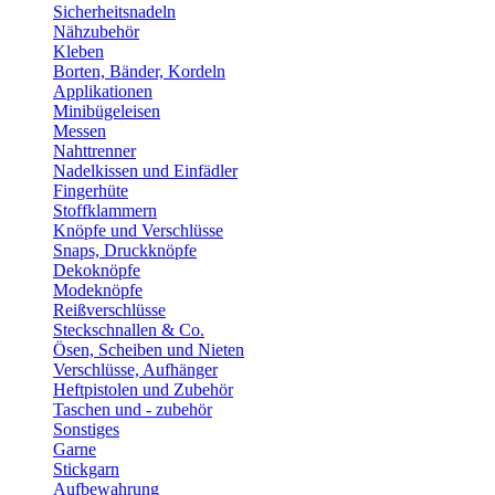
Sicherheitsnadeln
Nähzubehör
Kleben
Borten, Bänder, Kordeln
Applikationen
Minibügeleisen
Messen
Nahttrenner
Nadelkissen und Einfädler
Fingerhüte
Stoffklammern
Knöpfe und Verschlüsse
Snaps, Druckknöpfe
Dekoknöpfe
Modeknöpfe
Reißverschlüsse
Steckschnallen & Co.
Ösen, Scheiben und Nieten
Verschlüsse, Aufhänger
Heftpistolen und Zubehör
Taschen und - zubehör
Sonstiges
Garne
Stickgarn
Aufbewahrung