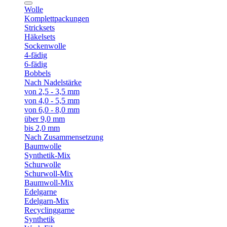
Wolle
Komplettpackungen
Stricksets
Häkelsets
Sockenwolle
4-fädig
6-fädig
Bobbels
Nach Nadelstärke
von 2,5 - 3,5 mm
von 4,0 - 5,5 mm
von 6,0 - 8,0 mm
über 9,0 mm
bis 2,0 mm
Nach Zusammensetzung
Baumwolle
Synthetik-Mix
Schurwolle
Schurwoll-Mix
Baumwoll-Mix
Edelgarne
Edelgarn-Mix
Recyclinggarne
Synthetik