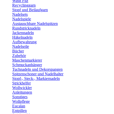
Wash Filz
Recyclinggarn
Stopf und Beilaufgarn
Nadelsets
Nadelspiele
Austauschbare Nadelspitzen
Rundstricknadeln
Jackennadeln
Häkelnadeln
Aufbewahrung
Nadelseile
Bücher
Zubehör
Maschenmarkierer
Schmuckanhänger
Tuchnadeln und Dekorspangen
Spitzenschoner und Nadelhalter
Stopf-, Steck-, Markiernadeln
Strickhelfer
Wollwickler
Anleitungen
Sonstiges
Wollpflege
Eucalan
Entpillen