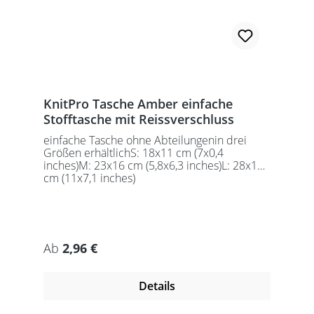
KnitPro Tasche Amber einfache
Stofftasche mit Reissverschluss
einfache Tasche ohne Abteilungenin drei
Größen erhältlichS: 18x11 cm (7x0,4
inches)M: 23x16 cm (5,8x6,3 inches)L: 28x18
cm (11x7,1 inches)
Regulärer Preis:
Ab
2,96 €
Details