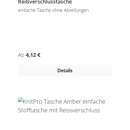
Reißverschlusstasche
einfache Tasche ohne Abteilungen
Regulärer Preis:
Ab
4,12 €
Details