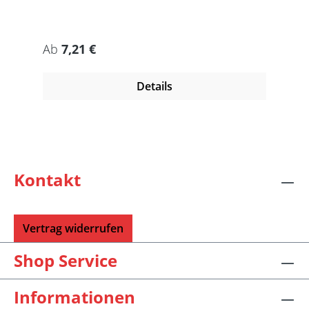
Regulärer Preis:
Ab
7,21 €
Details
Kontakt
Vertrag widerrufen
Shop Service
Informationen