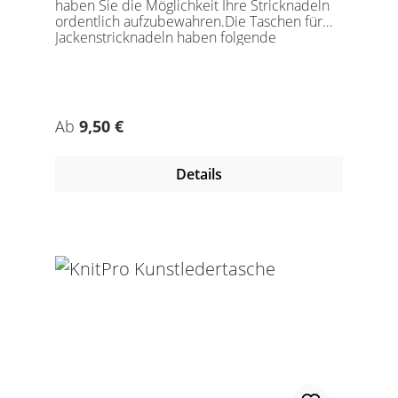
haben Sie die Möglichkeit Ihre Stricknadeln
ordentlich aufzubewahren.Die Taschen für
Jackenstricknadeln haben folgende
Abmessung:14,9 x 34,1 cm (25cm/30cm)15,1
x 39,1 cm (35cm/40cm) Runde Taschen:
33cm x 8,5cm (25cm/30cm) 38cm x 8,5cm
(35cm/40cm) Die Taschen sind ohne Nadeln
!
Regulärer Preis:
Ab
9,50 €
Details