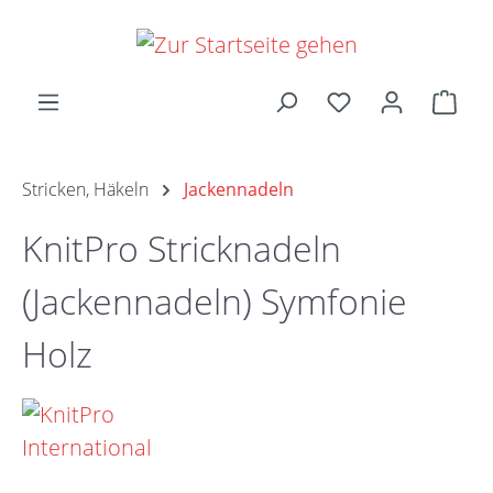
Zum Hauptinhalt springen
Ware
Stricken, Häkeln
Jackennadeln
KnitPro Stricknadeln
(Jackennadeln) Symfonie
Holz