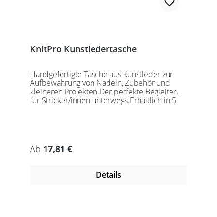
KnitPro Kunstledertasche
Handgefertigte Tasche aus Kunstleder zur
Aufbewahrung von Nadeln, Zubehör und
kleineren Projekten.Der perfekte Begleiter
für Stricker/innen unterwegs.Erhältlich in 5
auffälligen Farben, passend für jede
Gelegenheit.Maße:Geschlossen: 27 x 18 x
5,5cmGeöffnet: 27 x 37cmDie Taschen
werden ohne Inhalt gelierfert.
Regulärer Preis:
Ab
17,81 €
Details