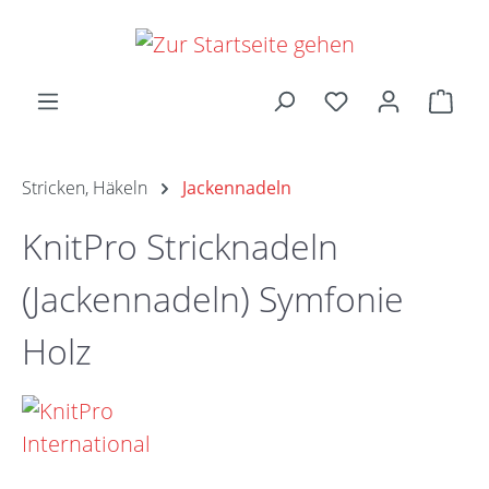
Zum Hauptinhalt springen
Ware
Stricken, Häkeln
Jackennadeln
KnitPro Stricknadeln
(Jackennadeln) Symfonie
Holz