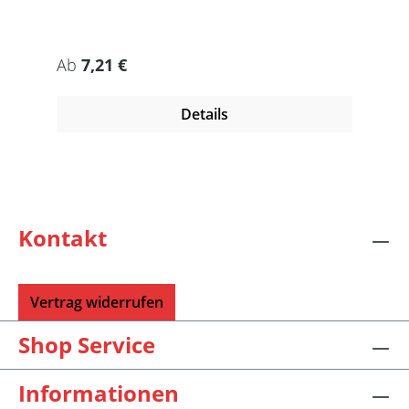
Regulärer Preis:
Ab
7,21 €
Details
Kontakt
Vertrag widerrufen
Shop Service
Informationen