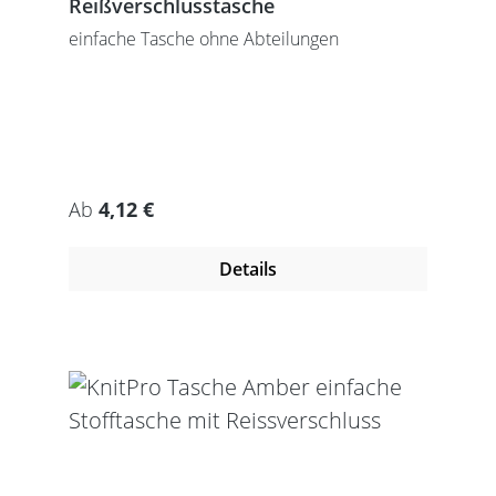
Reißverschlusstasche
einfache Tasche ohne Abteilungen
Regulärer Preis:
Ab
4,12 €
Details