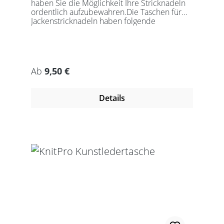
haben Sie die Möglichkeit Ihre Stricknadeln
ordentlich aufzubewahren.Die Taschen für
Jackenstricknadeln haben folgende
Abmessung:14,9 x 34,1 cm (25cm/30cm)15,1
x 39,1 cm (35cm/40cm) Runde Taschen:
33cm x 8,5cm (25cm/30cm) 38cm x 8,5cm
(35cm/40cm) Die Taschen sind ohne Nadeln
!
Regulärer Preis:
Ab
9,50 €
Details