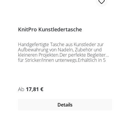
KnitPro Kunstledertasche
Handgefertigte Tasche aus Kunstleder zur
Aufbewahrung von Nadeln, Zubehör und
kleineren Projekten.Der perfekte Begleiter
für Stricker/innen unterwegs.Erhältlich in 5
auffälligen Farben, passend für jede
Gelegenheit.Maße:Geschlossen: 27 x 18 x
5,5cmGeöffnet: 27 x 37cmDie Taschen
werden ohne Inhalt gelierfert.
Regulärer Preis:
Ab
17,81 €
Details