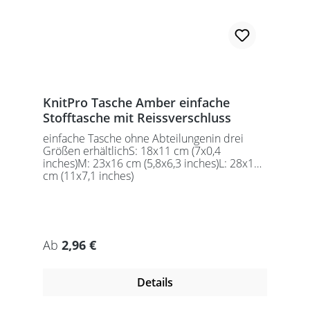
KnitPro Tasche Amber einfache
Stofftasche mit Reissverschluss
einfache Tasche ohne Abteilungenin drei
Größen erhältlichS: 18x11 cm (7x0,4
inches)M: 23x16 cm (5,8x6,3 inches)L: 28x18
cm (11x7,1 inches)
Regulärer Preis:
Ab
2,96 €
Details