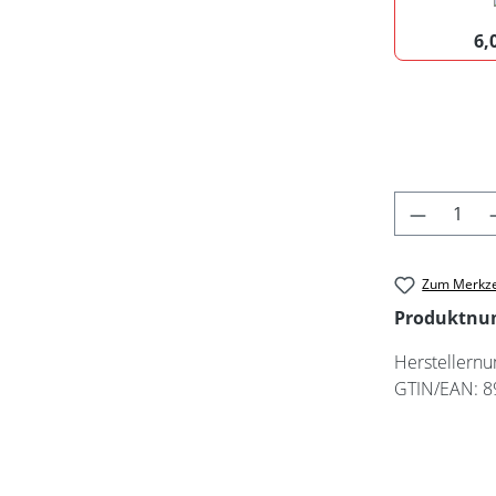
6
Produkt 
Zum Merkze
Produktn
Herstellern
GTIN/EAN:
8