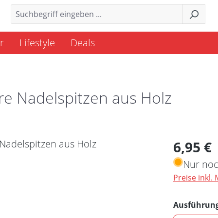
r
Lifestyle
Deals
re Nadelspitzen aus Holz
Regulärer 
6,95 €
Nur noc
Preise inkl.
Ausführun