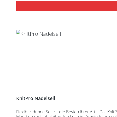
KnitPro Nadelseil
Flexible, dünne Seile – die Besten ihrer Art. Das KnitPro Seil bleibt dauerhaft glatt und unverformt. Der Übergang zwischen Nadel und Seil ist kaum spürbar. Das lässt die
Maschen sanft abgleiten. Ein Loch im Gewinde ermöglich