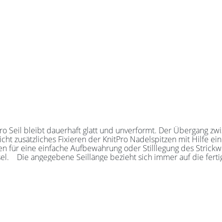
t zusätzliches Fixieren der KnitPro Nadelspitzen mit Hilfe ein
Aufbewahrung oder Stilllegung des Strickwerks. Das KnitPro Set besteht aus 1 Seil, 2 Se
adel! Alle
Nadelspitzen verbunden werden. Für eine 40er Rundstricknadel 