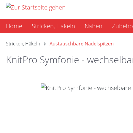
m Hauptinhalt springen
Zur Suche springen
Zur Hauptnavigation springen
Home
Stricken, Häkeln
Nähen
Zubehö
Stricken, Häkeln
Austauschbare Nadelspitzen
KnitPro Symfonie - wechselba
Bildergalerie überspringen