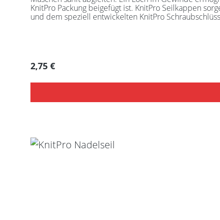
KnitPro Packung beigefügt ist. KnitPro Seilkappen sorgen für eine einfache 
und dem speziell entwickelten KnitPro Schraubschlüssel. Die angegebene Seillänge bezieht sich immer auf die fertig zusammengeschraubte Rundstrickn
KnitPro Seile können mit allen KnitPro wechselbaren 
Regulärer Preis:
2,75 €