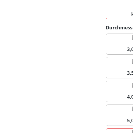
Durchmess
3
3
4
5