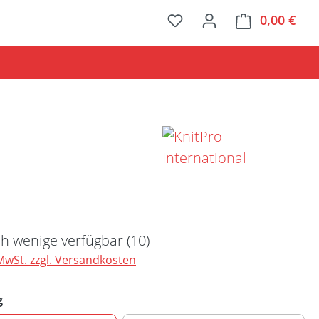
0,00 €
Ware
Preis:
h wenige verfügbar (10)
 MwSt. zzgl. Versandkosten
auswählen
g