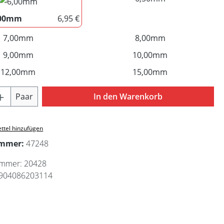
,00mm
6,95 €
6,00mm
7,00mm
(Diese Option ist zurzeit nicht verfügbar.)
8,00mm
(Diese Option ist 
9,00mm
(Diese Option ist zurzeit nicht verfügbar.)
10,00mm
(Diese Option ist
12,00mm
(Diese Option ist zurzeit nicht verfügbar.)
15,00mm
(Diese Option ist
Anzahl: Gib den gewünschten Wert ein ode
Paar
In den Warenkorb
ttel hinzufügen
ummer:
47248
ummer:
20428
904086203114