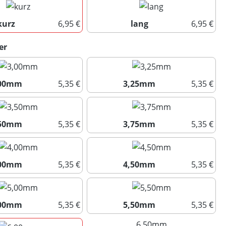
kurz
6,95 €
lang
6,95 €
kurz
lang
auswählen
er
,00mm
5,35 €
3,25mm
5,35 €
3,00mm
3,25mm
,50mm
5,35 €
3,75mm
5,35 €
3,50mm
3,75mm
,00mm
5,35 €
4,50mm
5,35 €
4,00mm
4,50mm
,00mm
5,35 €
5,50mm
5,35 €
5,00mm
5,50mm
6,50mm
(Diese Option ist 