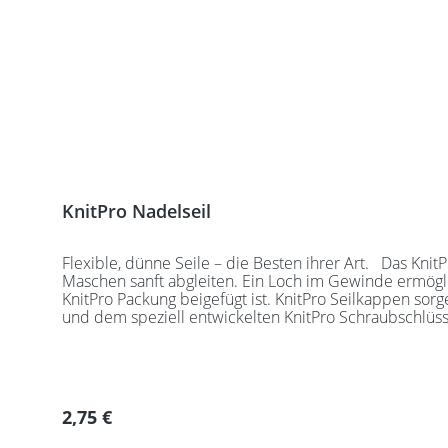
KnitPro Nadelseil
Flexible, dünne Seile – die Besten ihrer Art. Das KnitPro Seil bleibt dauerhaft glatt und unverformt. Der Übergang zwischen Nadel und Seil ist kaum spürbar. Das lässt die
Maschen sanft abgleiten. Ein Loch im Gewinde ermöglich
KnitPro Packung beigefügt ist. KnitPro Seilkappen sorgen für eine einfache 
und dem speziell entwickelten KnitPro Schraubschlüssel. Die angegebene Seillänge bezieht sich immer auf die fertig zusammengeschraubte Rundstrickn
KnitPro Seile können mit allen KnitPro wechselbaren 
Regulärer Preis:
2,75 €