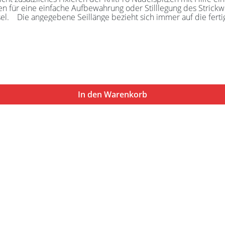
Aufbewahrung oder Stilllegung des Strickwerks. Das KnitPro Set besteht aus 1 Seil, 2 Se
adel! Alle
Nadelspitzen verbunden werden. Für eine 40er Rundstricknadel 
In den Warenkorb