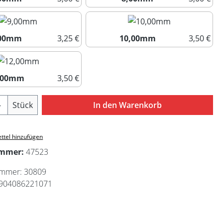
7,00mm
8,00mm
,00mm
3,25 €
10,00mm
3,50 €
9,00mm
10,00mm
,00mm
3,50 €
12,00mm
Anzahl: Gib den gewünschten Wert ein ode
Stück
In den Warenkorb
ttel hinzufügen
ummer:
47523
ummer:
30809
904086221071