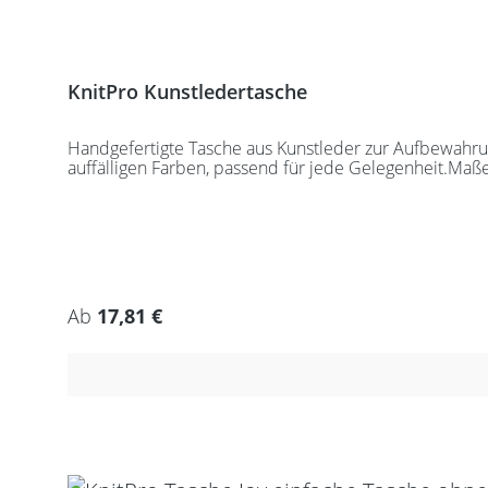
KnitPro Kunstledertasche
Handgefertigte Tasche aus Kunstleder zur Aufbewahrung
auffälligen Farben, passend für jede Gelegenheit.Maß
Regulärer Preis:
Ab
17,81 €