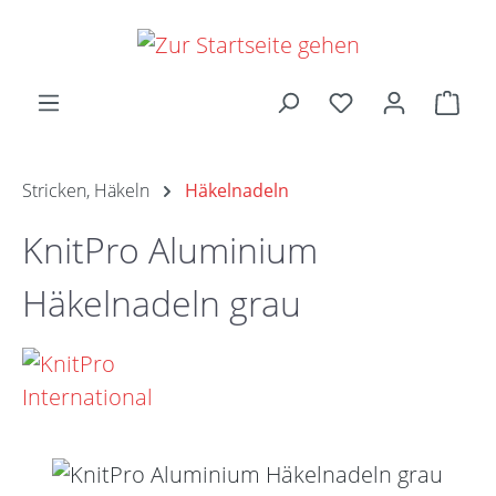
Zum Hauptinhalt springen
Ware
Stricken, Häkeln
Häkelnadeln
KnitPro Aluminium
Häkelnadeln grau
Bildergalerie überspringen