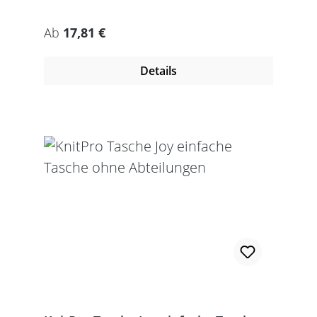
5,5cmGeöffnet: 27 x 37cmDie Taschen
werden ohne Inhalt gelierfert.
Regulärer Preis:
Ab
17,81 €
Details