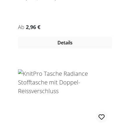
Regulärer Preis:
Ab
2,96 €
Details