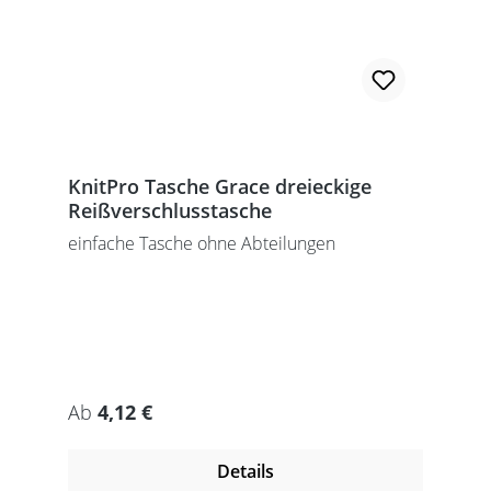
KnitPro Tasche Grace dreieckige
Reißverschlusstasche
einfache Tasche ohne Abteilungen
Regulärer Preis:
Ab
4,12 €
Details