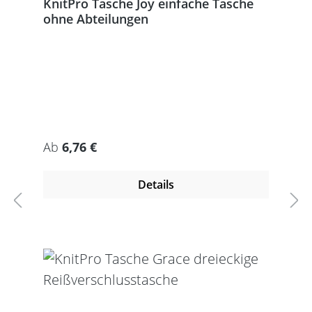
KnitPro Tasche Joy einfache Tasche
ohne Abteilungen
Regulärer Preis:
Ab
6,76 €
Details