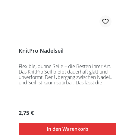
KnitPro Nadelseil
Flexible, dünne Seile – die Besten ihrer Art.
Das KnitPro Seil bleibt dauerhaft glatt und
unverformt. Der Übergang zwischen Nadel
und Seil ist kaum spürbar. Das lässt die
Maschen sanft abgleiten. Ein Loch im
Gewinde ermöglicht zusätzliches Fixieren der
KnitPro Nadelspitzen mit Hilfe eines speziell
entwickelten Schlüssels, welcher der KnitPro
Packung beigefügt ist. KnitPro Seilkappen
Regulärer Preis:
2,75 €
sorgen für eine einfache Aufbewahrung oder
Stilllegung des Strickwerks. Das KnitPro Set
besteht aus 1 Seil, 2 Seilkappen und dem
In den Warenkorb
speziell entwickelten KnitPro