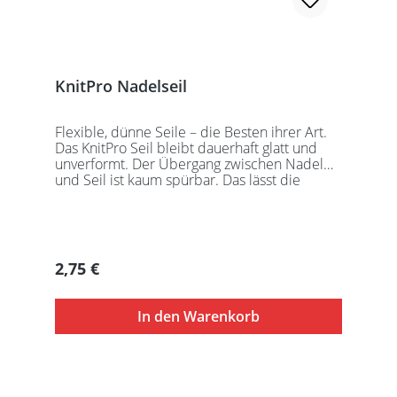
KnitPro Nadelseil
Flexible, dünne Seile – die Besten ihrer Art.
Das KnitPro Seil bleibt dauerhaft glatt und
unverformt. Der Übergang zwischen Nadel
und Seil ist kaum spürbar. Das lässt die
Maschen sanft abgleiten. Ein Loch im
Gewinde ermöglicht zusätzliches Fixieren der
KnitPro Nadelspitzen mit Hilfe eines speziell
entwickelten Schlüssels, welcher der KnitPro
Packung beigefügt ist. KnitPro Seilkappen
Regulärer Preis:
2,75 €
sorgen für eine einfache Aufbewahrung oder
Stilllegung des Strickwerks. Das KnitPro Set
besteht aus 1 Seil, 2 Seilkappen und dem
In den Warenkorb
speziell entwickelten KnitPro
Schraubschlüssel. Die angegebene
Seillänge bezieht sich immer auf die fertig
zusammengeschraubte Rundstricknadel!
Alle KnitPro Seile können mit allen KnitPro