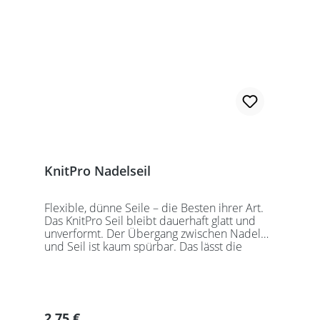
werden. Für eine 40er Rundstricknadel
sollten Sie kurze Nadelspitzen auswählen.
KnitPro Nadelseil
Flexible, dünne Seile – die Besten ihrer Art.
Das KnitPro Seil bleibt dauerhaft glatt und
unverformt. Der Übergang zwischen Nadel
und Seil ist kaum spürbar. Das lässt die
Maschen sanft abgleiten. Ein Loch im
Gewinde ermöglicht zusätzliches Fixieren der
KnitPro Nadelspitzen mit Hilfe eines speziell
entwickelten Schlüssels, welcher der KnitPro
Packung beigefügt ist. KnitPro Seilkappen
Regulärer Preis:
2,75 €