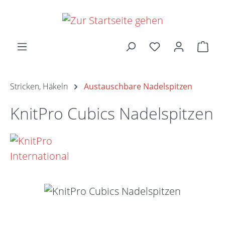
Zum Hauptinhalt springen
Ware
Stricken, Häkeln
Austauschbare Nadelspitzen
KnitPro Cubics Nadelspitzen
Bildergalerie überspringen