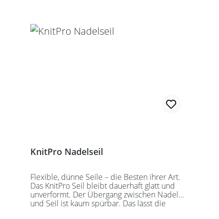
Seillänge bezieht sich immer auf die fertig
zusammengeschraubte Rundstricknadel!
Alle KnitPro Seile können mit allen KnitPro
wechselbaren Nadelspitzen verbunden
werden. Für eine 40er Rundstricknadel
sollten Sie kurze Nadelspitzen auswählen.
KnitPro Nadelseil
Flexible, dünne Seile – die Besten ihrer Art.
Das KnitPro Seil bleibt dauerhaft glatt und
unverformt. Der Übergang zwischen Nadel
und Seil ist kaum spürbar. Das lässt die
Maschen sanft abgleiten. Ein Loch im