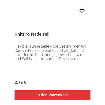
KnitPro Nadelseil
Flexible, dünne Seile – die Besten ihrer Art.
Das KnitPro Seil bleibt dauerhaft glatt und
unverformt. Der Übergang zwischen Nadel
und Seil ist kaum spürbar. Das lässt die
Maschen sanft abgleiten. Ein Loch im
Gewinde ermöglicht zusätzliches Fixieren der
KnitPro Nadelspitzen mit Hilfe eines speziell
entwickelten Schlüssels, welcher der KnitPro
Packung beigefügt ist. KnitPro Seilkappen
Regulärer Preis:
2,75 €
sorgen für eine einfache Aufbewahrung oder
Stilllegung des Strickwerks. Das KnitPro Set
besteht aus 1 Seil, 2 Seilkappen und dem
In den Warenkorb
speziell entwickelten KnitPro
Schraubschlüssel. Die angegebene