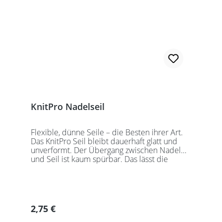
KnitPro Nadelseil
Flexible, dünne Seile – die Besten ihrer Art.
Das KnitPro Seil bleibt dauerhaft glatt und
unverformt. Der Übergang zwischen Nadel
und Seil ist kaum spürbar. Das lässt die
Maschen sanft abgleiten. Ein Loch im
Gewinde ermöglicht zusätzliches Fixieren der
KnitPro Nadelspitzen mit Hilfe eines speziell
entwickelten Schlüssels, welcher der KnitPro
Packung beigefügt ist. KnitPro Seilkappen
Regulärer Preis:
2,75 €
sorgen für eine einfache Aufbewahrung oder
Stilllegung des Strickwerks. Das KnitPro Set