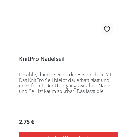
KnitPro Nadelseil
Flexible, dünne Seile – die Besten ihrer Art.
Das KnitPro Seil bleibt dauerhaft glatt und
unverformt. Der Übergang zwischen Nadel
und Seil ist kaum spürbar. Das lässt die
Maschen sanft abgleiten. Ein Loch im
Gewinde ermöglicht zusätzliches Fixieren der
KnitPro Nadelspitzen mit Hilfe eines speziell
entwickelten Schlüssels, welcher der KnitPro
Packung beigefügt ist. KnitPro Seilkappen
Regulärer Preis:
2,75 €
sorgen für eine einfache Aufbewahrung oder
Stilllegung des Strickwerks. Das KnitPro Set
besteht aus 1 Seil, 2 Seilkappen und dem