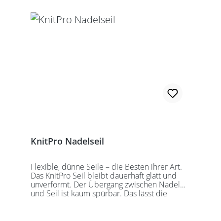
Alle KnitPro Seile können mit allen KnitPro
wechselbaren Nadelspitzen verbunden
werden. Für eine 40er Rundstricknadel
sollten Sie kurze Nadelspitzen auswählen.
KnitPro Nadelseil
Flexible, dünne Seile – die Besten ihrer Art.
Das KnitPro Seil bleibt dauerhaft glatt und
unverformt. Der Übergang zwischen Nadel
und Seil ist kaum spürbar. Das lässt die
Maschen sanft abgleiten. Ein Loch im
Gewinde ermöglicht zusätzliches Fixieren der
KnitPro Nadelspitzen mit Hilfe eines speziell