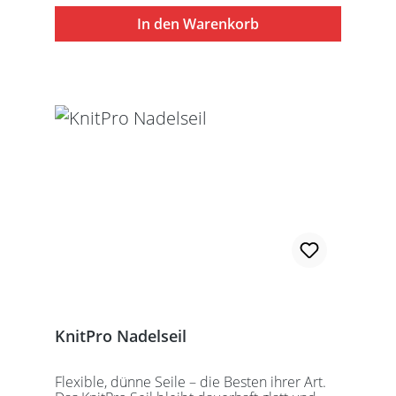
besteht aus 1 Seil, 2 Seilkappen und dem
In den Warenkorb
speziell entwickelten KnitPro
Schraubschlüssel. Die angegebene
Seillänge bezieht sich immer auf die fertig
zusammengeschraubte Rundstricknadel!
Alle KnitPro Seile können mit allen KnitPro
wechselbaren Nadelspitzen verbunden
werden. Für eine 40er Rundstricknadel
sollten Sie kurze Nadelspitzen auswählen.
KnitPro Nadelseil
Flexible, dünne Seile – die Besten ihrer Art.