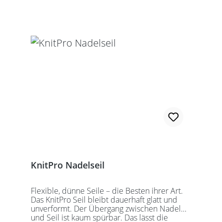
Schraubschlüssel. Die angegebene
Seillänge bezieht sich immer auf die fertig
zusammengeschraubte Rundstricknadel!
Alle KnitPro Seile können mit allen KnitPro
wechselbaren Nadelspitzen verbunden
werden. Für eine 40er Rundstricknadel
sollten Sie kurze Nadelspitzen auswählen.
KnitPro Nadelseil
Flexible, dünne Seile – die Besten ihrer Art.
Das KnitPro Seil bleibt dauerhaft glatt und
unverformt. Der Übergang zwischen Nadel
und Seil ist kaum spürbar. Das lässt die