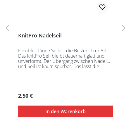
KnitPro Nadelseil
Flexible, dünne Seile – die Besten ihrer Art.
Das KnitPro Seil bleibt dauerhaft glatt und
unverformt. Der Übergang zwischen Nadel
und Seil ist kaum spürbar. Das lässt die
Maschen sanft abgleiten. Ein Loch im
Gewinde ermöglicht zusätzliches Fixieren der
KnitPro Nadelspitzen mit Hilfe eines speziell
entwickelten Schlüssels, welcher der KnitPro
Packung beigefügt ist. KnitPro Seilkappen
Regulärer Preis:
2,50 €
sorgen für eine einfache Aufbewahrung oder
Stilllegung des Strickwerks. Das KnitPro Set
besteht aus 1 Seil, 2 Seilkappen und dem
In den Warenkorb
speziell entwickelten KnitPro
Schraubschlüssel. Die angegebene
Seillänge bezieht sich immer auf die fertig
zusammengeschraubte Rundstricknadel!