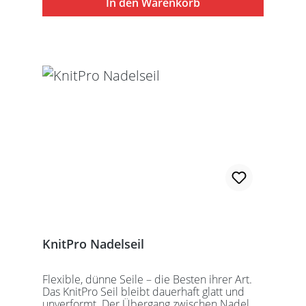
In den Warenkorb
speziell entwickelten KnitPro
Schraubschlüssel. Die angegebene
Seillänge bezieht sich immer auf die fertig
zusammengeschraubte Rundstricknadel!
Alle KnitPro Seile können mit allen KnitPro
wechselbaren Nadelspitzen verbunden
werden. Für eine 40er Rundstricknadel
sollten Sie kurze Nadelspitzen auswählen.
KnitPro Nadelseil
Flexible, dünne Seile – die Besten ihrer Art.
Das KnitPro Seil bleibt dauerhaft glatt und
unverformt. Der Übergang zwischen Nadel