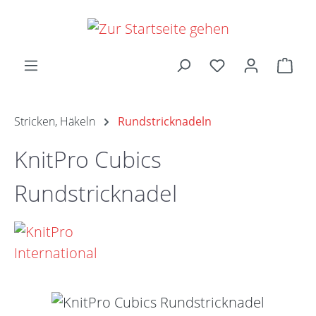
Zum Hauptinhalt springen
Ware
Stricken, Häkeln
Rundstricknadeln
KnitPro Cubics
Rundstricknadel
Bildergalerie überspringen