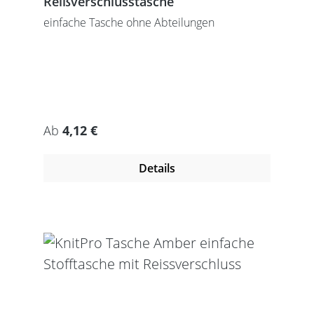
Reißverschlusstasche
einfache Tasche ohne Abteilungen
Regulärer Preis:
Ab
4,12 €
Details