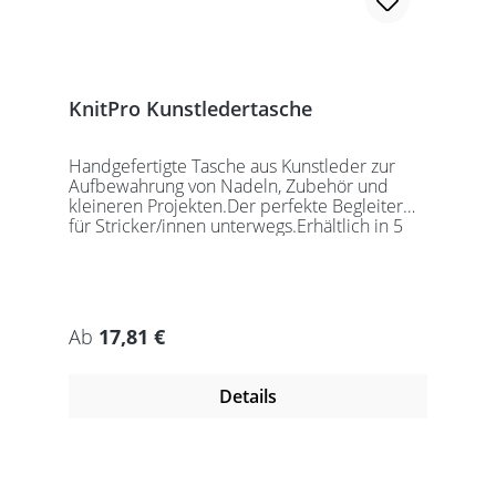
KnitPro Kunstledertasche
Handgefertigte Tasche aus Kunstleder zur
Aufbewahrung von Nadeln, Zubehör und
kleineren Projekten.Der perfekte Begleiter
für Stricker/innen unterwegs.Erhältlich in 5
auffälligen Farben, passend für jede
Gelegenheit.Maße:Geschlossen: 27 x 18 x
5,5cmGeöffnet: 27 x 37cmDie Taschen
werden ohne Inhalt gelierfert.
Regulärer Preis:
Ab
17,81 €
Details