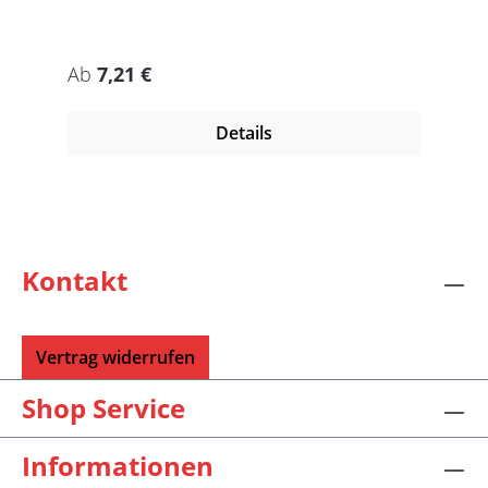
Regulärer Preis:
Ab
7,21 €
Details
Kontakt
Vertrag widerrufen
Shop Service
Informationen