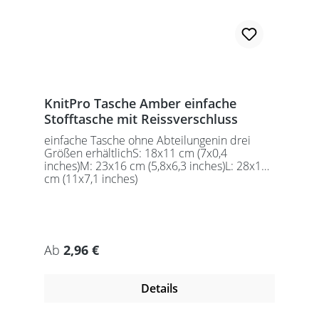
KnitPro Tasche Amber einfache
Stofftasche mit Reissverschluss
einfache Tasche ohne Abteilungenin drei
Größen erhältlichS: 18x11 cm (7x0,4
inches)M: 23x16 cm (5,8x6,3 inches)L: 28x18
cm (11x7,1 inches)
Regulärer Preis:
Ab
2,96 €
Details