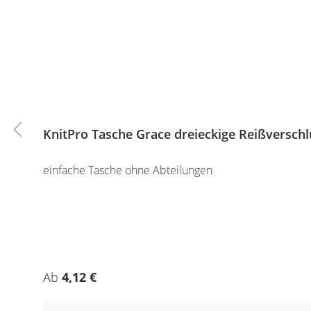
KnitPro Tasche Grace dreieckige Reißversch
einfache Tasche ohne Abteilungen
Regulärer Preis:
Ab
4,12 €