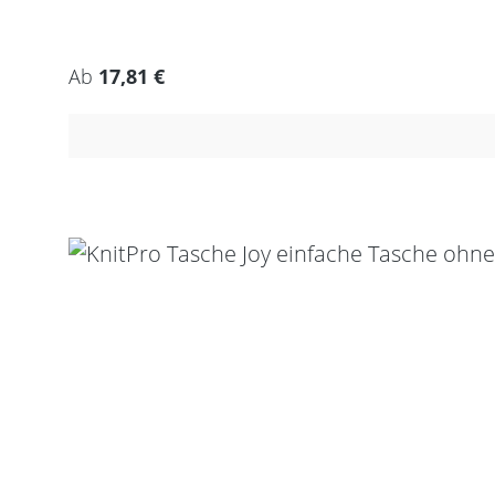
Regulärer Preis:
Ab
17,81 €