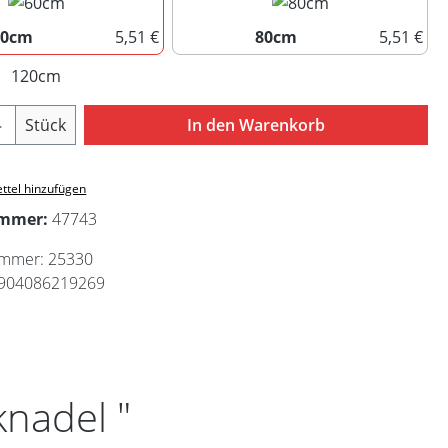
60cm
5,51 €
80cm
5,51 €
60cm
80cm
120cm
(Diese Option ist zurzeit nicht verfügbar.)
Anzahl: Gib den gewünschten Wert ein ode
Stück
In den Warenkorb
ttel hinzufügen
ummer:
47743
ummer:
25330
904086219269
knadel "