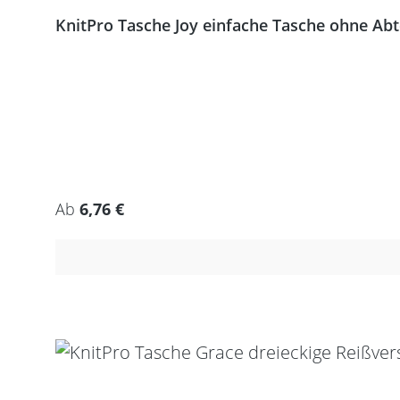
KnitPro Tasche Joy einfache Tasche ohne Ab
Regulärer Preis:
Ab
6,76 €