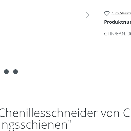
Zum Merkze
Produktn
GTIN/EAN:
0
Chenillesschneider von Cl
ungsschienen"