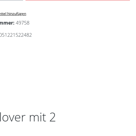
ttel hinzufügen
ummer:
49758
051221522482
over mit 2