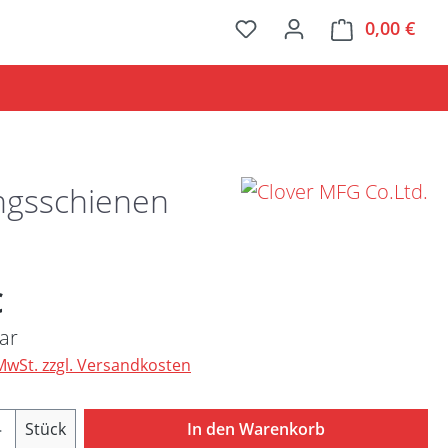
0,00 €
Ware
ngsschienen
Preis:
€
ar
 MwSt. zzgl. Versandkosten
Anzahl: Gib den gewünschten Wert ein ode
Stück
In den Warenkorb