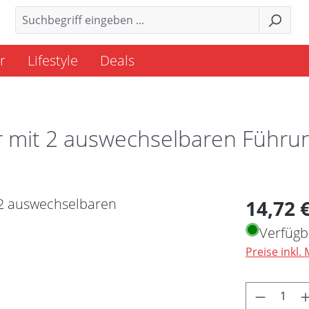
r
Lifestyle
Deals
er mit 2 auswechselbaren Führu
Regulärer 
14,72 
Verfügb
Preise inkl.
Produkt 