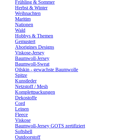
Frühling & Sommer
Herbst & Winter
Weihnachten
Maritim
Nationen
Wald
Hobbys & Themen
Gemustert
Aborigines Designs
Viskose-Jersey
Baumwoll-Jersey
Baumwoll-Sweat
Oilskin - gewachste Baumwolle
Spitze
Kunstleder
Netzstoff / Mesh
Komplettpackungen
Dekostoffe
Cord
Leinen
Fleece
Viskose
Baumwoll-Jersey GOTS zertifiziert
Softshell
Outdoorstoff