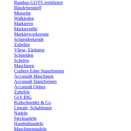
Bambus GOTS zertifiziert
Bündchenstoff
Musselin
Walkloden
Markieren
Markierstifte
Markierwerkzeuge
Schneiderkreide
Zubehör
Vliese, Einlagen
Schneiden
Scheren
Maschinen
Crafters Edge Stanzformen
Accuquilt Maschinen
Accuquilt Stanzformen
Accuquilt Qubes
Zubehör
GO! BIG
Rollschneider & Co
Lineale, Schablonen
Nadeln
Stecknadeln
Handnähnadeln
Maschinennadeln