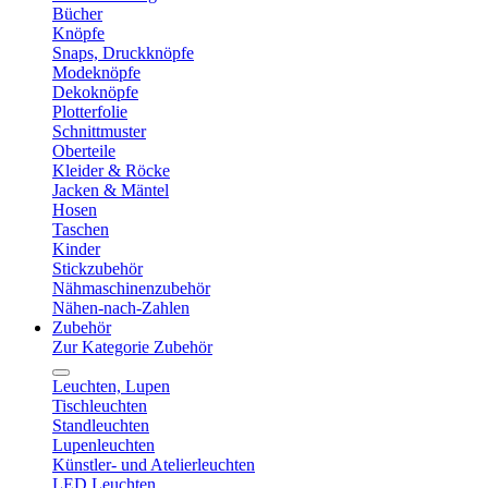
Bücher
Knöpfe
Snaps, Druckknöpfe
Modeknöpfe
Dekoknöpfe
Plotterfolie
Schnittmuster
Oberteile
Kleider & Röcke
Jacken & Mäntel
Hosen
Taschen
Kinder
Stickzubehör
Nähmaschinenzubehör
Nähen-nach-Zahlen
Zubehör
Zur Kategorie Zubehör
Leuchten, Lupen
Tischleuchten
Standleuchten
Lupenleuchten
Künstler- und Atelierleuchten
LED Leuchten