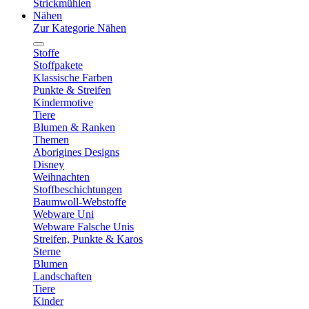
Strickmühlen
Nähen
Zur Kategorie Nähen
Stoffe
Stoffpakete
Klassische Farben
Punkte & Streifen
Kindermotive
Tiere
Blumen & Ranken
Themen
Aborigines Designs
Disney
Weihnachten
Stoffbeschichtungen
Baumwoll-Webstoffe
Webware Uni
Webware Falsche Unis
Streifen, Punkte & Karos
Sterne
Blumen
Landschaften
Tiere
Kinder