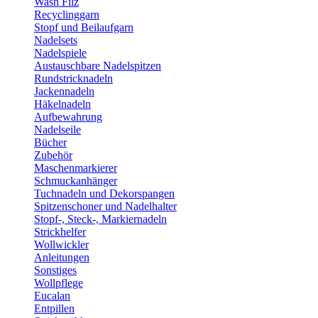
Wash Filz
Recyclinggarn
Stopf und Beilaufgarn
Nadelsets
Nadelspiele
Austauschbare Nadelspitzen
Rundstricknadeln
Jackennadeln
Häkelnadeln
Aufbewahrung
Nadelseile
Bücher
Zubehör
Maschenmarkierer
Schmuckanhänger
Tuchnadeln und Dekorspangen
Spitzenschoner und Nadelhalter
Stopf-, Steck-, Markiernadeln
Strickhelfer
Wollwickler
Anleitungen
Sonstiges
Wollpflege
Eucalan
Entpillen