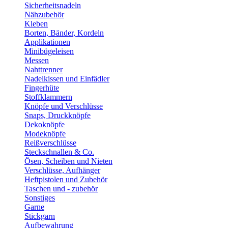
Sicherheitsnadeln
Nähzubehör
Kleben
Borten, Bänder, Kordeln
Applikationen
Minibügeleisen
Messen
Nahttrenner
Nadelkissen und Einfädler
Fingerhüte
Stoffklammern
Knöpfe und Verschlüsse
Snaps, Druckknöpfe
Dekoknöpfe
Modeknöpfe
Reißverschlüsse
Steckschnallen & Co.
Ösen, Scheiben und Nieten
Verschlüsse, Aufhänger
Heftpistolen und Zubehör
Taschen und - zubehör
Sonstiges
Garne
Stickgarn
Aufbewahrung