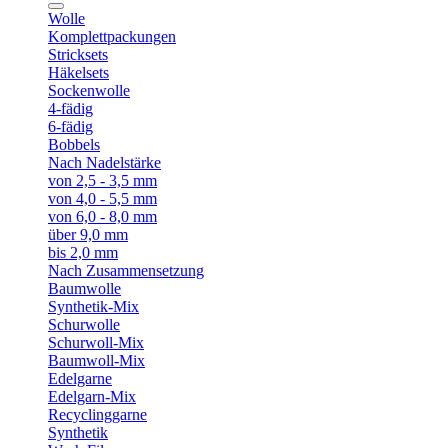
Wolle
Komplettpackungen
Stricksets
Häkelsets
Sockenwolle
4-fädig
6-fädig
Bobbels
Nach Nadelstärke
von 2,5 - 3,5 mm
von 4,0 - 5,5 mm
von 6,0 - 8,0 mm
über 9,0 mm
bis 2,0 mm
Nach Zusammensetzung
Baumwolle
Synthetik-Mix
Schurwolle
Schurwoll-Mix
Baumwoll-Mix
Edelgarne
Edelgarn-Mix
Recyclinggarne
Synthetik