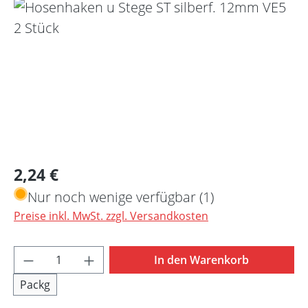
Bildergalerie überspringen
Regulärer Preis:
2,24 €
Nur noch wenige verfügbar (1)
Preise inkl. MwSt. zzgl. Versandkosten
Produkt Anzahl: Gib den gewünschten Wert 
In den Warenkorb
Packg