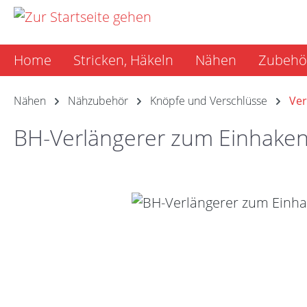
m Hauptinhalt springen
Zur Suche springen
Zur Hauptnavigation springen
Home
Stricken, Häkeln
Nähen
Zubehö
Nähen
Nähzubehör
Knöpfe und Verschlüsse
Ver
BH-Verlängerer zum Einhake
Bildergalerie überspringen