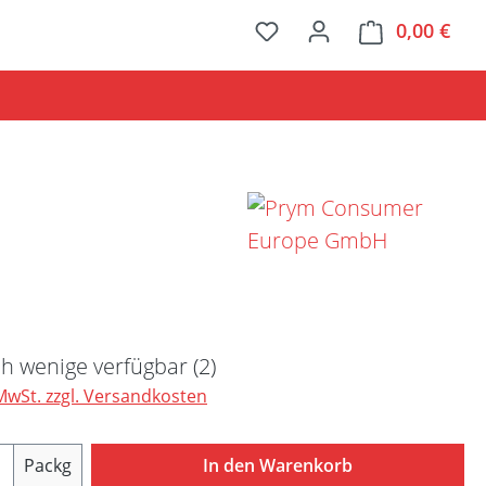
0,00 €
Ware
Preis:
h wenige verfügbar (2)
 MwSt. zzgl. Versandkosten
Anzahl: Gib den gewünschten Wert ein ode
Packg
In den Warenkorb