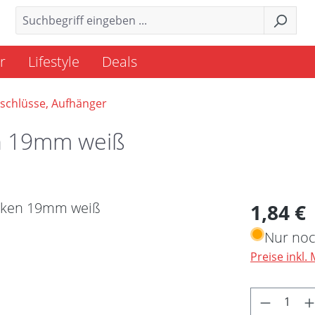
r
Lifestyle
Deals
schlüsse, Aufhänger
n 19mm weiß
Regulärer 
1,84 €
Nur noc
Preise inkl.
Produkt 