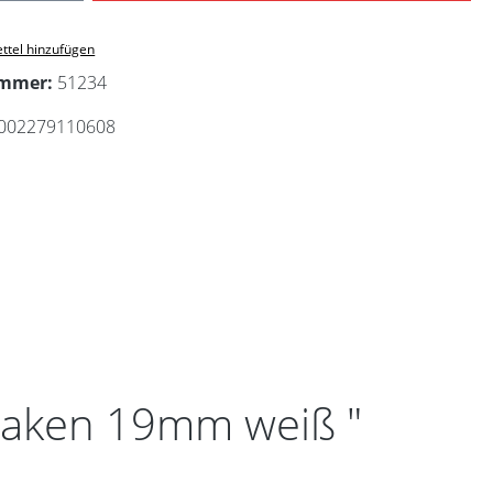
ttel hinzufügen
ummer:
51234
002279110608
haken 19mm weiß "