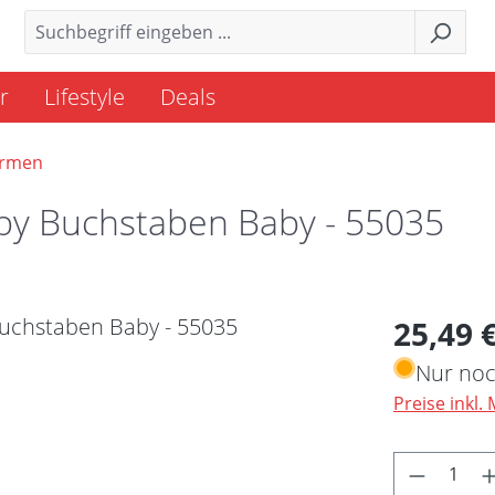
r
Lifestyle
Deals
ormen
aby Buchstaben Baby - 55035
Regulärer 
25,49 
Nur noc
Preise inkl.
Produkt 