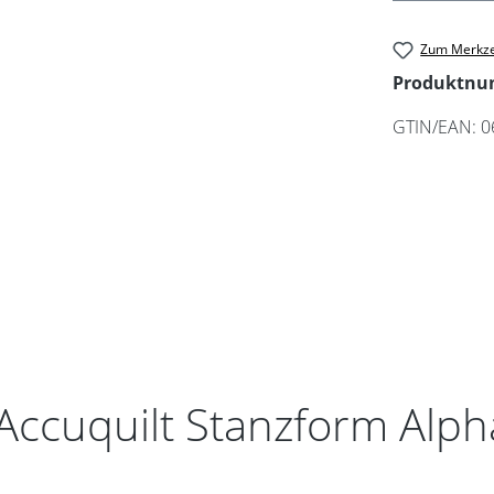
Zum Merkze
Produktn
GTIN/EAN:
0
Accuquilt Stanzform Alp