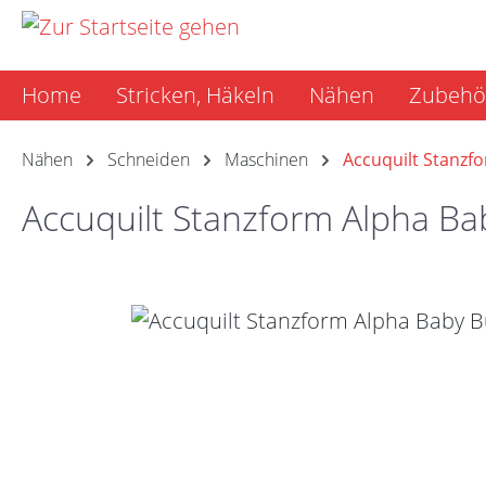
m Hauptinhalt springen
Zur Suche springen
Zur Hauptnavigation springen
Home
Stricken, Häkeln
Nähen
Zubehö
Nähen
Schneiden
Maschinen
Accuquilt Stanzf
Accuquilt Stanzform Alpha B
Bildergalerie überspringen