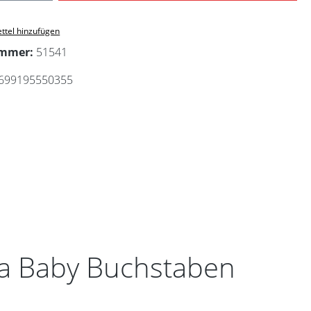
ttel hinzufügen
ummer:
51541
699195550355
ha Baby Buchstaben