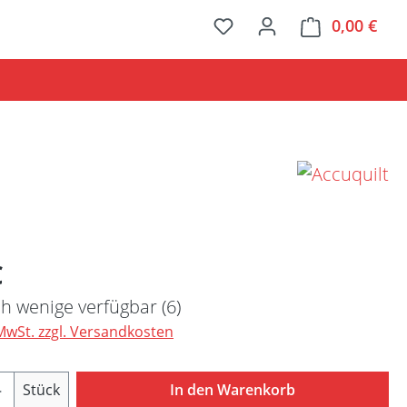
0,00 €
Ware
Preis:
€
h wenige verfügbar (6)
 MwSt. zzgl. Versandkosten
Anzahl: Gib den gewünschten Wert ein ode
Stück
In den Warenkorb