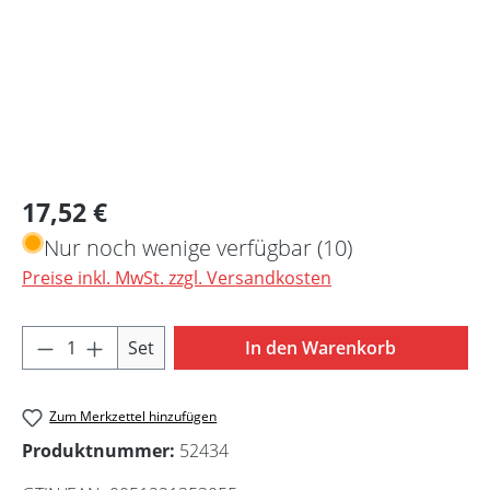
Regulärer Preis:
17,52 €
Nur noch wenige verfügbar (10)
Preise inkl. MwSt. zzgl. Versandkosten
Produkt Anzahl: Gib den gewünschten Wert 
Set
In den Warenkorb
Zum Merkzettel hinzufügen
Produktnummer:
52434