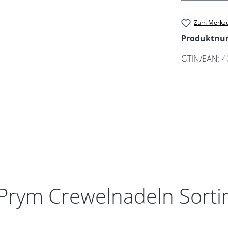
Zum Merkze
Produktn
GTIN/EAN:
4
Prym Crewelnadeln Sortim