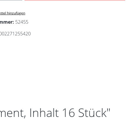
ttel hinzufügen
ummer:
52455
002271255420
ent, Inhalt 16 Stück"