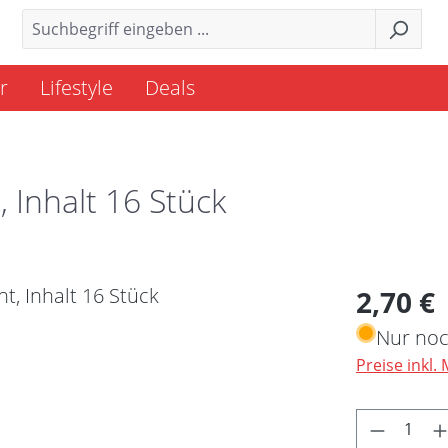
r
Lifestyle
Deals
 Inhalt 16 Stück
Regulärer 
2,70 €
Nur noc
Preise inkl.
Produkt 