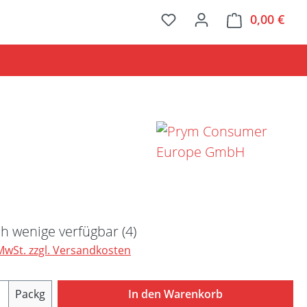
0,00 €
Ware
Preis:
h wenige verfügbar (4)
 MwSt. zzgl. Versandkosten
Anzahl: Gib den gewünschten Wert ein ode
Packg
In den Warenkorb