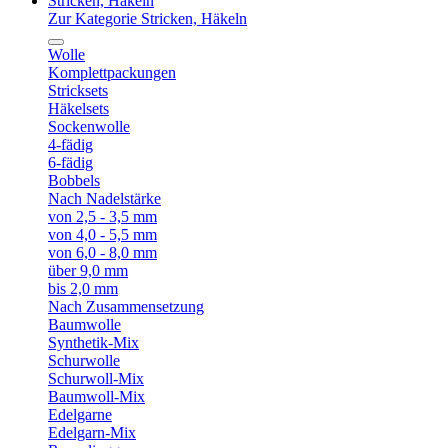
Stricken, Häkeln
Zur Kategorie Stricken, Häkeln
Wolle
Komplettpackungen
Stricksets
Häkelsets
Sockenwolle
4-fädig
6-fädig
Bobbels
Nach Nadelstärke
von 2,5 - 3,5 mm
von 4,0 - 5,5 mm
von 6,0 - 8,0 mm
über 9,0 mm
bis 2,0 mm
Nach Zusammensetzung
Baumwolle
Synthetik-Mix
Schurwolle
Schurwoll-Mix
Baumwoll-Mix
Edelgarne
Edelgarn-Mix