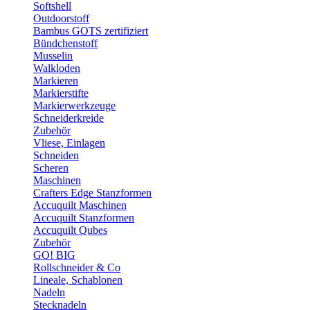
Softshell
Outdoorstoff
Bambus GOTS zertifiziert
Bündchenstoff
Musselin
Walkloden
Markieren
Markierstifte
Markierwerkzeuge
Schneiderkreide
Zubehör
Vliese, Einlagen
Schneiden
Scheren
Maschinen
Crafters Edge Stanzformen
Accuquilt Maschinen
Accuquilt Stanzformen
Accuquilt Qubes
Zubehör
GO! BIG
Rollschneider & Co
Lineale, Schablonen
Nadeln
Stecknadeln