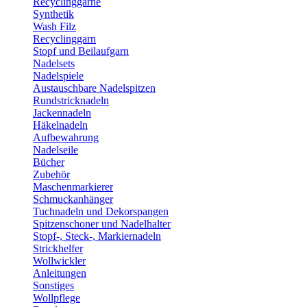
Recyclinggarne
Synthetik
Wash Filz
Recyclinggarn
Stopf und Beilaufgarn
Nadelsets
Nadelspiele
Austauschbare Nadelspitzen
Rundstricknadeln
Jackennadeln
Häkelnadeln
Aufbewahrung
Nadelseile
Bücher
Zubehör
Maschenmarkierer
Schmuckanhänger
Tuchnadeln und Dekorspangen
Spitzenschoner und Nadelhalter
Stopf-, Steck-, Markiernadeln
Strickhelfer
Wollwickler
Anleitungen
Sonstiges
Wollpflege