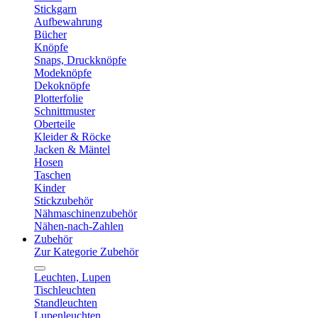
Stickgarn
Aufbewahrung
Bücher
Knöpfe
Snaps, Druckknöpfe
Modeknöpfe
Dekoknöpfe
Plotterfolie
Schnittmuster
Oberteile
Kleider & Röcke
Jacken & Mäntel
Hosen
Taschen
Kinder
Stickzubehör
Nähmaschinenzubehör
Nähen-nach-Zahlen
Zubehör
Zur Kategorie Zubehör
Leuchten, Lupen
Tischleuchten
Standleuchten
Lupenleuchten