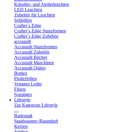
Künstler- und Atelierleuchten
LED Leuchten
Zubehör für Leuchten
Sehhilfen
Crafter´s Edge
Crafter´s Edge Stanzformen
Crafter´s Edge Zubehör
accuquilt
Accuquilt Stanzformen
Accuquilt Zubehör
Accuquilt Bücher
Accuquilt Maschinen
Accuquilt Qubes
Botties
Plotterfolien
Veganes Leder
Filzen
Sonstiges
Lifestyle
Zur Kategorie Lifestyle
Badespaß
Staubsauger-/Raumduft
Kerzen
Jumbos