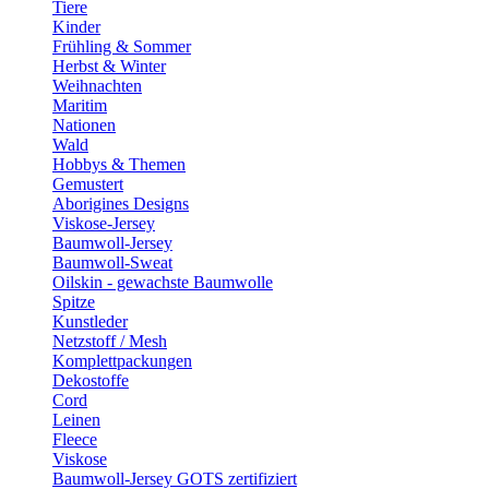
Tiere
Kinder
Frühling & Sommer
Herbst & Winter
Weihnachten
Maritim
Nationen
Wald
Hobbys & Themen
Gemustert
Aborigines Designs
Viskose-Jersey
Baumwoll-Jersey
Baumwoll-Sweat
Oilskin - gewachste Baumwolle
Spitze
Kunstleder
Netzstoff / Mesh
Komplettpackungen
Dekostoffe
Cord
Leinen
Fleece
Viskose
Baumwoll-Jersey GOTS zertifiziert