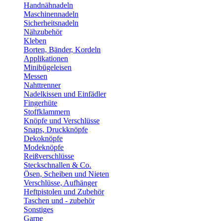
Handnähnadeln
Maschinennadeln
Sicherheitsnadeln
Nähzubehör
Kleben
Borten, Bänder, Kordeln
Applikationen
Minibügeleisen
Messen
Nahttrenner
Nadelkissen und Einfädler
Fingerhüte
Stoffklammern
Knöpfe und Verschlüsse
Snaps, Druckknöpfe
Dekoknöpfe
Modeknöpfe
Reißverschlüsse
Steckschnallen & Co.
Ösen, Scheiben und Nieten
Verschlüsse, Aufhänger
Heftpistolen und Zubehör
Taschen und - zubehör
Sonstiges
Garne