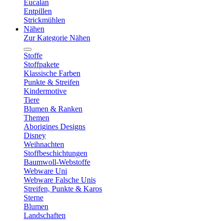
Eucalan
Entpillen
Strickmühlen
Nähen
Zur Kategorie Nähen
Stoffe
Stoffpakete
Klassische Farben
Punkte & Streifen
Kindermotive
Tiere
Blumen & Ranken
Themen
Aborigines Designs
Disney
Weihnachten
Stoffbeschichtungen
Baumwoll-Webstoffe
Webware Uni
Webware Falsche Unis
Streifen, Punkte & Karos
Sterne
Blumen
Landschaften