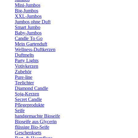
Mini-Jumbos
Big-Jumbos
XXL-Jumbos
Jumbos ohne Duft
Smart Jumbo
Baby-Jumbos
Candle To Go
Mein Gartenduft
Wellness-Duftkerzen
Duftmelts
Party Lights
Votivkerzen
Zubehör
Pure-line
Teelichter
Diamond Candle
Soja-Kerzen
Secret Candle
Pflegeprodukte
Seife
handgemachte Bioseife
Bioseife aus Glycerin
flüssige Bio-Seife
Geschenksets