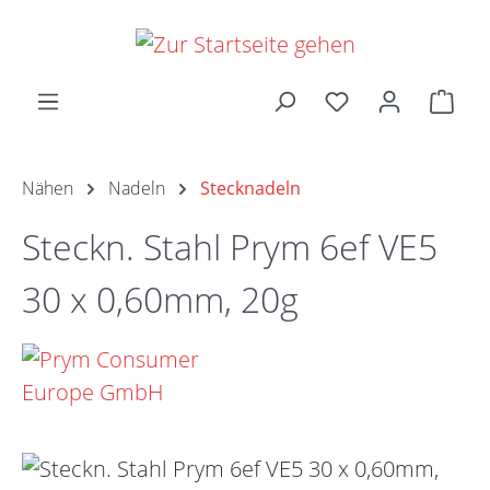
Zum Hauptinhalt springen
Ware
Nähen
Nadeln
Stecknadeln
Steckn. Stahl Prym 6ef VE5
30 x 0,60mm, 20g
Bildergalerie überspringen