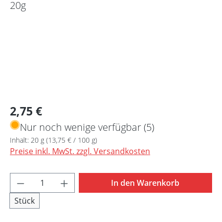
Regulärer Preis:
2,75 €
Nur noch wenige verfügbar (5)
Inhalt:
20 g
(13,75 € / 100 g)
Preise inkl. MwSt. zzgl. Versandkosten
Produkt Anzahl: Gib den gewünschten Wert 
In den Warenkorb
Stück