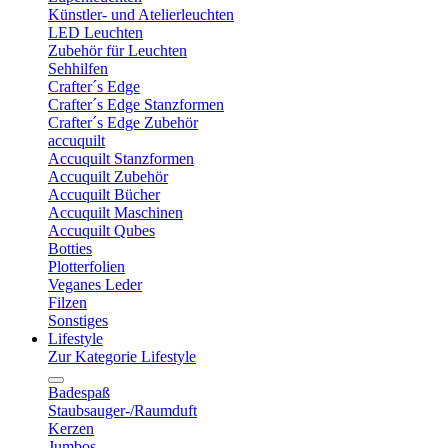
Künstler- und Atelierleuchten
LED Leuchten
Zubehör für Leuchten
Sehhilfen
Crafter´s Edge
Crafter´s Edge Stanzformen
Crafter´s Edge Zubehör
accuquilt
Accuquilt Stanzformen
Accuquilt Zubehör
Accuquilt Bücher
Accuquilt Maschinen
Accuquilt Qubes
Botties
Plotterfolien
Veganes Leder
Filzen
Sonstiges
Lifestyle
Zur Kategorie Lifestyle
Badespaß
Staubsauger-/Raumduft
Kerzen
Jumbos