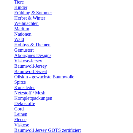
Tiere
Kinder
Frühling & Sommer
Herbst & Winter
Weihnachten
Maritim
Nationen
Wald
Hobbys & Themen
Gemustert
Aborigines Designs
Viskose-Jersey
Baumwoll-Jersey
Baumwoll-Sweat
Oilskin - gewachste Baumwolle
Spitze
Kunstleder
Netzstoff / Mesh
Komplettpackungen
Dekostoffe
Cord
Leinen
Fleece
Viskose
Baumwoll-Jersey GOTS zertifiziert