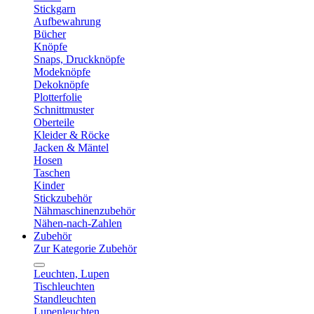
Stickgarn
Aufbewahrung
Bücher
Knöpfe
Snaps, Druckknöpfe
Modeknöpfe
Dekoknöpfe
Plotterfolie
Schnittmuster
Oberteile
Kleider & Röcke
Jacken & Mäntel
Hosen
Taschen
Kinder
Stickzubehör
Nähmaschinenzubehör
Nähen-nach-Zahlen
Zubehör
Zur Kategorie Zubehör
Leuchten, Lupen
Tischleuchten
Standleuchten
Lupenleuchten