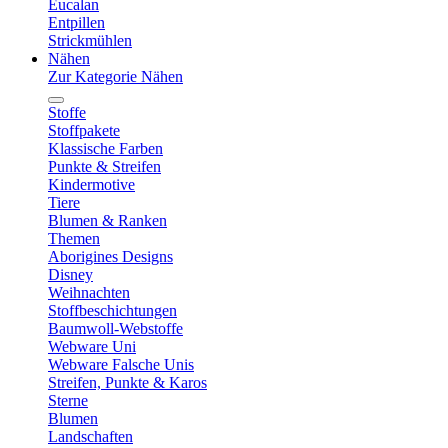
Eucalan
Entpillen
Strickmühlen
Nähen
Zur Kategorie Nähen
Stoffe
Stoffpakete
Klassische Farben
Punkte & Streifen
Kindermotive
Tiere
Blumen & Ranken
Themen
Aborigines Designs
Disney
Weihnachten
Stoffbeschichtungen
Baumwoll-Webstoffe
Webware Uni
Webware Falsche Unis
Streifen, Punkte & Karos
Sterne
Blumen
Landschaften