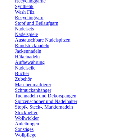
Recyclinggarne
Synthetik
Wash Filz
Recyclinggarn
Stopf und Beilaufgarn
Nadelsets
Nadelspiele
Austauschbare Nadelspitzen
Rundstricknadeln
Jackennadeln
Häkelnadeln
Aufbewahrung
Nadelseile
Bücher
Zubehör
Maschenmarkierer
Schmuckanhänger
Tuchnadeln und Dekorspangen
Spitzenschoner und Nadelhalter
Stopf-, Steck-, Markiernadeln
Strickhelfer
Wollwickler
Anleitungen
Sonstiges
Wollpflege