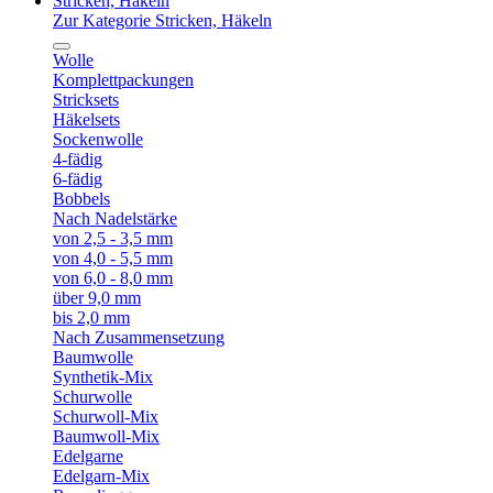
Stricken, Häkeln
Zur Kategorie Stricken, Häkeln
Wolle
Komplettpackungen
Stricksets
Häkelsets
Sockenwolle
4-fädig
6-fädig
Bobbels
Nach Nadelstärke
von 2,5 - 3,5 mm
von 4,0 - 5,5 mm
von 6,0 - 8,0 mm
über 9,0 mm
bis 2,0 mm
Nach Zusammensetzung
Baumwolle
Synthetik-Mix
Schurwolle
Schurwoll-Mix
Baumwoll-Mix
Edelgarne
Edelgarn-Mix