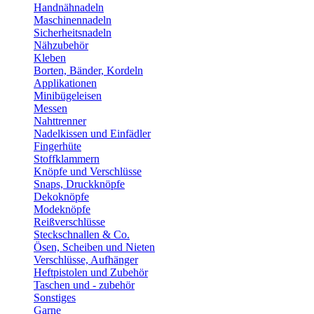
Handnähnadeln
Maschinennadeln
Sicherheitsnadeln
Nähzubehör
Kleben
Borten, Bänder, Kordeln
Applikationen
Minibügeleisen
Messen
Nahttrenner
Nadelkissen und Einfädler
Fingerhüte
Stoffklammern
Knöpfe und Verschlüsse
Snaps, Druckknöpfe
Dekoknöpfe
Modeknöpfe
Reißverschlüsse
Steckschnallen & Co.
Ösen, Scheiben und Nieten
Verschlüsse, Aufhänger
Heftpistolen und Zubehör
Taschen und - zubehör
Sonstiges
Garne