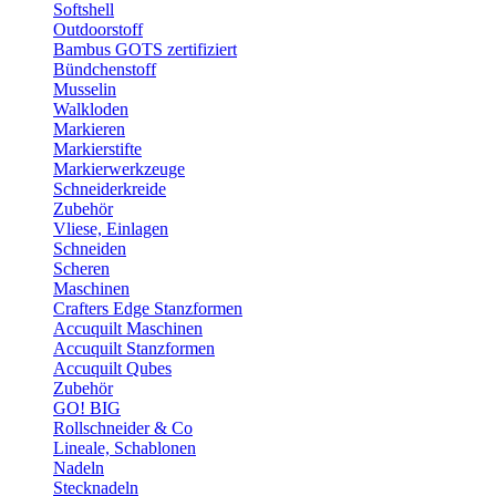
Softshell
Outdoorstoff
Bambus GOTS zertifiziert
Bündchenstoff
Musselin
Walkloden
Markieren
Markierstifte
Markierwerkzeuge
Schneiderkreide
Zubehör
Vliese, Einlagen
Schneiden
Scheren
Maschinen
Crafters Edge Stanzformen
Accuquilt Maschinen
Accuquilt Stanzformen
Accuquilt Qubes
Zubehör
GO! BIG
Rollschneider & Co
Lineale, Schablonen
Nadeln
Stecknadeln