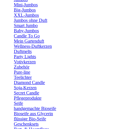
Mini-Jumbos
Big-Jumbos
XXL-Jumbos
Jumbos ohne Duft
Smart Jumbo
Baby-Jumbos
Candle To Go
Mein Gartenduft
Wellness-Duftkerzen
Duftmelts
Party Lights
Votivkerzen
Zubehör
Pure-line
Teelichter
Diamond Candle
Soja-Kerzen
Secret Candle
Pflegeprodukte
Seife
handgemachte Bioseife
Bioseife aus Glycerin
flüssige Bio-Seife
Geschenksets