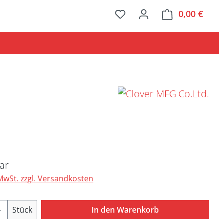
0,00 €
Ware
Preis:
ar
 MwSt. zzgl. Versandkosten
Anzahl: Gib den gewünschten Wert ein ode
Stück
In den Warenkorb