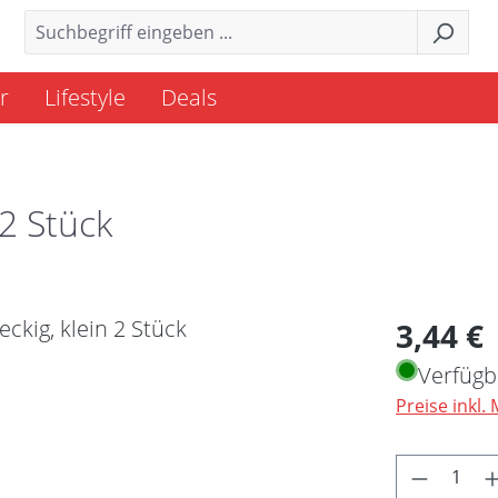
r
Lifestyle
Deals
2 Stück
Regulärer 
3,44 €
Verfügb
Preise inkl.
Produkt 