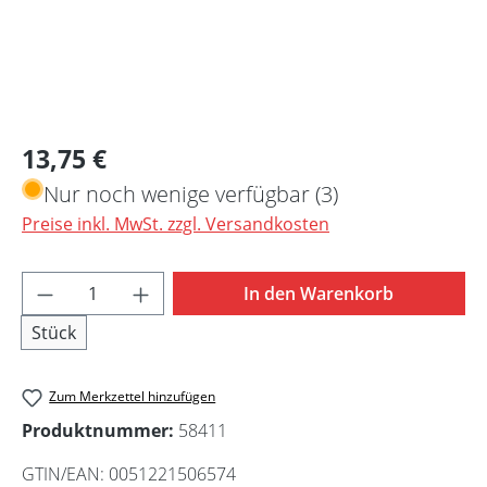
Regulärer Preis:
13,75 €
Nur noch wenige verfügbar (3)
Preise inkl. MwSt. zzgl. Versandkosten
Produkt Anzahl: Gib den gewünschten Wert 
In den Warenkorb
Stück
Zum Merkzettel hinzufügen
Produktnummer:
58411
GTIN/EAN:
0051221506574