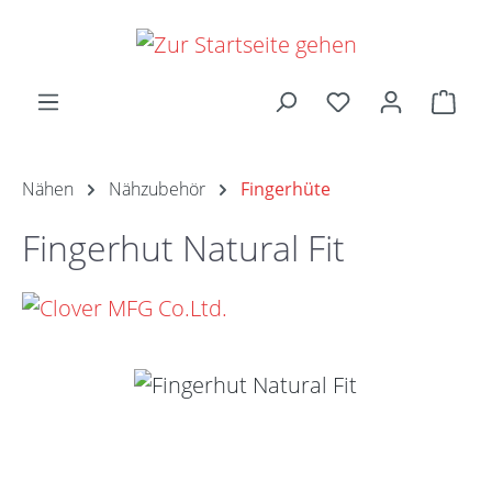
Zum Hauptinhalt springen
Ware
Nähen
Nähzubehör
Fingerhüte
Fingerhut Natural Fit
Bildergalerie überspringen